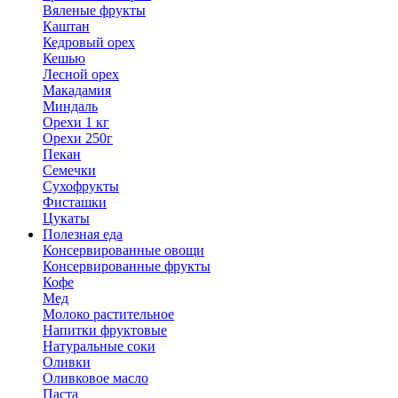
Вяленые фрукты
Каштан
Кедровый орех
Кешью
Лесной орех
Макадамия
Миндаль
Орехи 1 кг
Орехи 250г
Пекан
Семечки
Сухофрукты
Фисташки
Цукаты
Полезная еда
Консервированные овощи
Консервированные фрукты
Кофе
Мед
Молоко растительное
Напитки фруктовые
Натуральные соки
Оливки
Оливковое масло
Паста