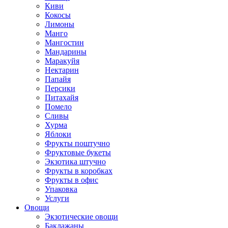
Киви
Кокосы
Лимоны
Манго
Мангостин
Мандарины
Маракуйя
Нектарин
Папайя
Персики
Питахайя
Помело
Сливы
Хурма
Яблоки
Фрукты поштучно
Фруктовые букеты
Экзотика штучно
Фрукты в коробках
Фрукты в офис
Упаковка
Услуги
Овощи
Экзотические овощи
Баклажаны