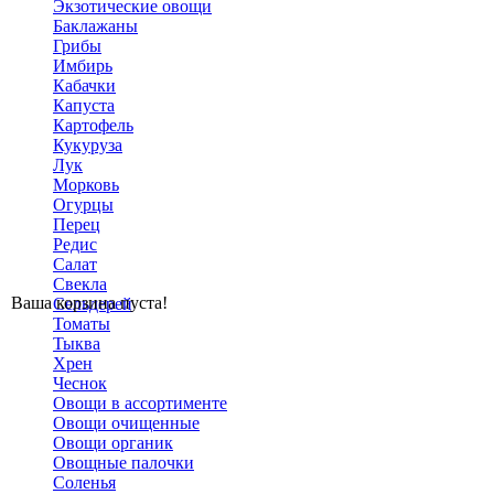
Экзотические овощи
Баклажаны
Грибы
Имбирь
Кабачки
Капуста
Картофель
Кукуруза
Лук
Морковь
Огурцы
Перец
Редис
Салат
Свекла
Ваша корзина пуста!
Сельдерей
Томаты
Тыква
Хрен
Чеснок
Овощи в ассортименте
Овощи очищенные
Овощи органик
Овощные палочки
Соленья