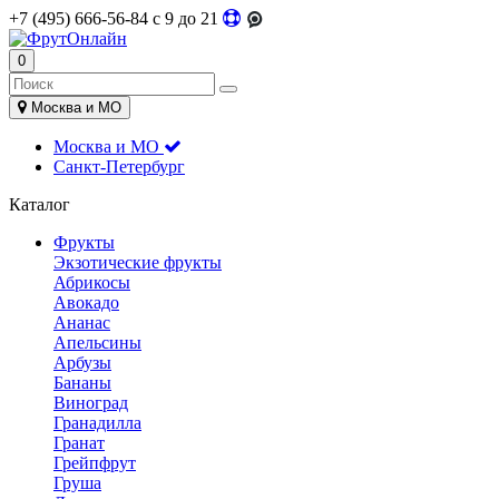
+7 (495) 666-56-84
c 9 до 21
0
Москва и МО
Москва и МО
Санкт-Петербург
Каталог
Фрукты
Экзотические фрукты
Абрикосы
Авокадо
Ананас
Апельсины
Арбузы
Бананы
Виноград
Гранадилла
Гранат
Грейпфрут
Груша