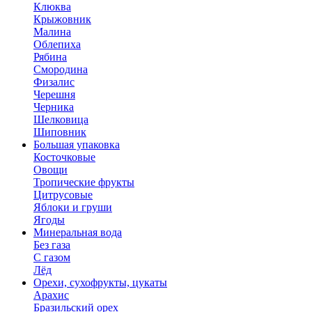
Клюква
Крыжовник
Малина
Облепиха
Рябина
Смородина
Физалис
Черешня
Черника
Шелковица
Шиповник
Большая упаковка
Косточковые
Овощи
Тропические фрукты
Цитрусовые
Яблоки и груши
Ягоды
Минеральная вода
Без газа
С газом
Лёд
Орехи, сухофрукты, цукаты
Арахис
Бразильский орех