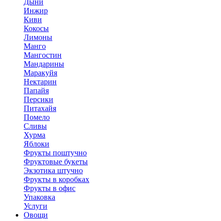
Дыни
Инжир
Киви
Кокосы
Лимоны
Манго
Мангостин
Мандарины
Маракуйя
Нектарин
Папайя
Персики
Питахайя
Помело
Сливы
Хурма
Яблоки
Фрукты поштучно
Фруктовые букеты
Экзотика штучно
Фрукты в коробках
Фрукты в офис
Упаковка
Услуги
Овощи