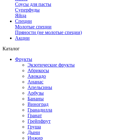
Соусы для пасты
Суперфуды
Яйца
Специи
Молотые специи
Пряности (не молотые специи)
Акции
Каталог
Фрукты
Экзотические фрукты
Абрикосы
Авокадо
Ананас
Апельсины
Арбузы
Бананы
Виноград
Гранадилла
Гранат
Грейпфрут
Груша
Дыни
Инжир