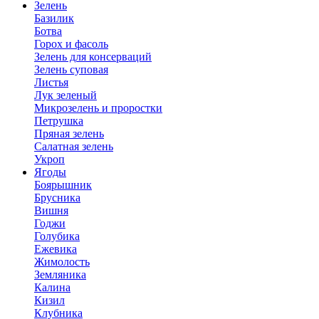
Зелень
Базилик
Ботва
Горох и фасоль
Зелень для консерваций
Зелень суповая
Листья
Лук зеленый
Микрозелень и проростки
Петрушка
Пряная зелень
Салатная зелень
Укроп
Ягоды
Боярышник
Брусника
Вишня
Годжи
Голубика
Ежевика
Жимолость
Земляника
Калина
Кизил
Клубника