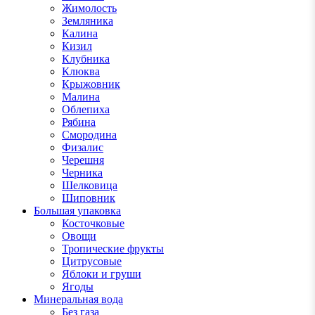
Жимолость
Земляника
Калина
Кизил
Клубника
Клюква
Крыжовник
Малина
Облепиха
Рябина
Смородина
Физалис
Черешня
Черника
Шелковица
Шиповник
Большая упаковка
Косточковые
Овощи
Тропические фрукты
Цитрусовые
Яблоки и груши
Ягоды
Минеральная вода
Без газа