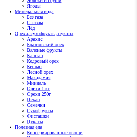
Яблоки и груши
Ягоды
Минеральная вода
Без газа
С газом
Лёд
Орехи, сухофрукты, цукаты
Арахис
Бразильский орех
Вяленые фрукты
Каштан
Кедровый орех
Кешью
Лесной орех
Макадамия
Миндаль
Орехи 1 кг
Орехи 250г
Пекан
Семечки
Сухофрукты
Фисташки
Цукаты
Полезная еда
Консервированные овощи