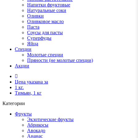
Напитки фруктовые
Натуральные соки
Оливки
Оливковое масло
Паста
Соусы для пасты
Суперфуды
Яйца
Специи
Молотые специи
Пряности (не молотые специи)
Акции
Цена указана за
1 кг.
Тимьян, 1 кг
Категории
Фрукты
Экзотические фрукты
Абрикосы
Авокадо
Ананас