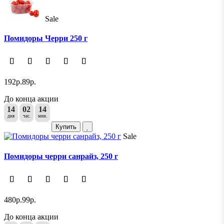
Sale
Помидоры Черри 250 г
192р.
89р.
До конца акции
14
02
14
дня
час.
мин.
Купить
Sale
Помидоры черри санрайз, 250 г
480р.
99р.
До конца акции