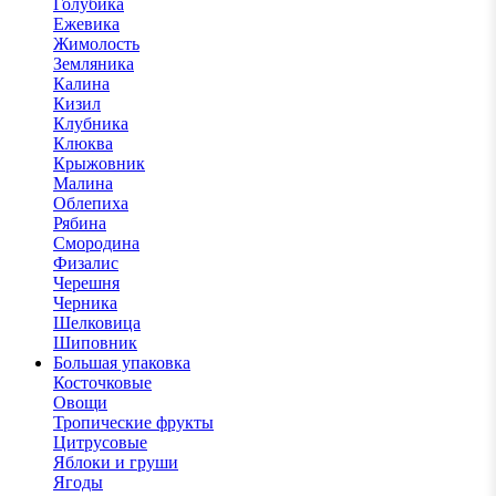
Голубика
Ежевика
Жимолость
Земляника
Калина
Кизил
Клубника
Клюква
Крыжовник
Малина
Облепиха
Рябина
Смородина
Физалис
Черешня
Черника
Шелковица
Шиповник
Большая упаковка
Косточковые
Овощи
Тропические фрукты
Цитрусовые
Яблоки и груши
Ягоды