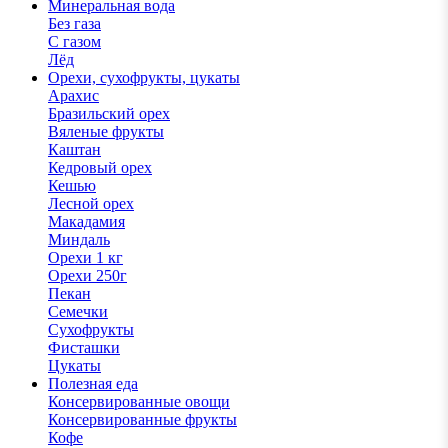
Минеральная вода
Без газа
С газом
Лёд
Орехи, сухофрукты, цукаты
Арахис
Бразильский орех
Вяленые фрукты
Каштан
Кедровый орех
Кешью
Лесной орех
Макадамия
Миндаль
Орехи 1 кг
Орехи 250г
Пекан
Семечки
Сухофрукты
Фисташки
Цукаты
Полезная еда
Консервированные овощи
Консервированные фрукты
Кофе