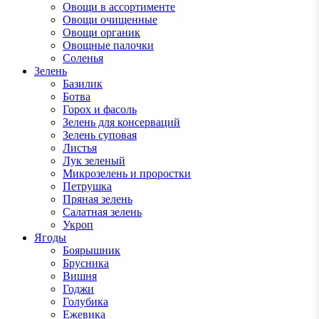
Овощи в ассортименте
Овощи очищенные
Овощи органик
Овощные палочки
Соленья
Зелень
Базилик
Ботва
Горох и фасоль
Зелень для консерваций
Зелень суповая
Листья
Лук зеленый
Микрозелень и проростки
Петрушка
Пряная зелень
Салатная зелень
Укроп
Ягоды
Боярышник
Брусника
Вишня
Годжи
Голубика
Ежевика