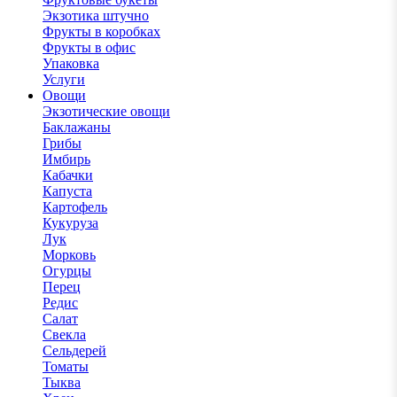
Экзотика штучно
Фрукты в коробках
Фрукты в офис
Упаковка
Услуги
Овощи
Экзотические овощи
Баклажаны
Грибы
Имбирь
Кабачки
Капуста
Картофель
Кукуруза
Лук
Морковь
Огурцы
Перец
Редис
Салат
Свекла
Сельдерей
Томаты
Тыква