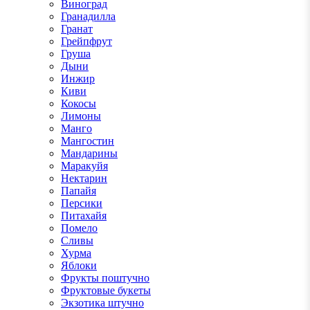
Виноград
Гранадилла
Гранат
Грейпфрут
Груша
Дыни
Инжир
Киви
Кокосы
Лимоны
Манго
Мангостин
Мандарины
Маракуйя
Нектарин
Папайя
Персики
Питахайя
Помело
Сливы
Хурма
Яблоки
Фрукты поштучно
Фруктовые букеты
Экзотика штучно