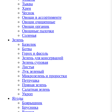
Тыква
Хрен
Чеснок
Овощи в ассортименте
Овощи очищенные
Овощи органик
Овощные палочки
Соленья
Зелень
Базилик
Ботва
Горох и фасоль
Зелень для консерваций
Зелень суповая
Листья
Лук зеленый
Микрозелень и проростки
Петрушка
Пряная зелень
Салатная зелень
Укроп
Ягоды
Боярышник
Брусника
Вишня