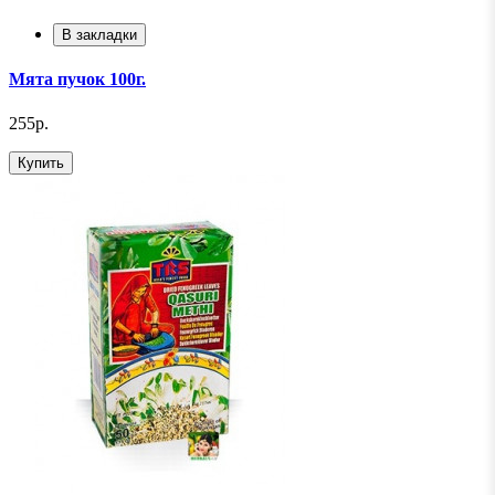
В закладки
Мята пучок 100г.
255р.
Купить