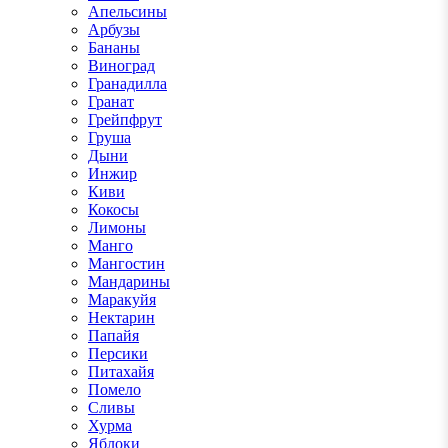
Апельсины
Арбузы
Бананы
Виноград
Гранадилла
Гранат
Грейпфрут
Груша
Дыни
Инжир
Киви
Кокосы
Лимоны
Манго
Мангостин
Мандарины
Маракуйя
Нектарин
Папайя
Персики
Питахайя
Помело
Сливы
Хурма
Яблоки