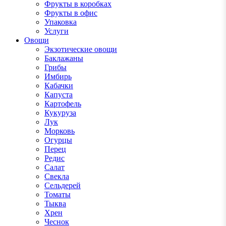
Фрукты в коробках
Фрукты в офис
Упаковка
Услуги
Овощи
Экзотические овощи
Баклажаны
Грибы
Имбирь
Кабачки
Капуста
Картофель
Кукуруза
Лук
Морковь
Огурцы
Перец
Редис
Салат
Свекла
Сельдерей
Томаты
Тыква
Хрен
Чеснок