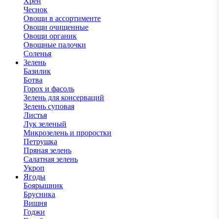
Хрен
Чеснок
Овощи в ассортименте
Овощи очищенные
Овощи органик
Овощные палочки
Соленья
Зелень
Базилик
Ботва
Горох и фасоль
Зелень для консерваций
Зелень суповая
Листья
Лук зеленый
Микрозелень и проростки
Петрушка
Пряная зелень
Салатная зелень
Укроп
Ягоды
Боярышник
Брусника
Вишня
Годжи