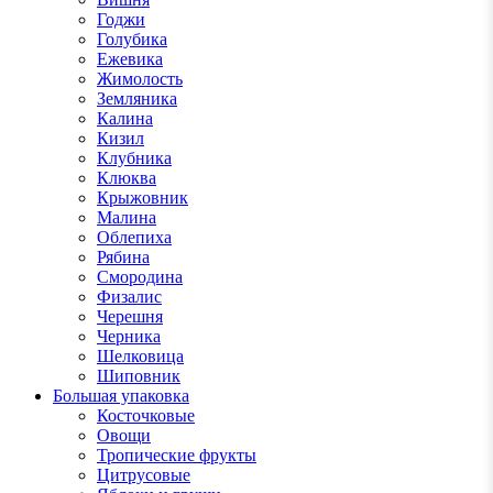
Годжи
Голубика
Ежевика
Жимолость
Земляника
Калина
Кизил
Клубника
Клюква
Крыжовник
Малина
Облепиха
Рябина
Смородина
Физалис
Черешня
Черника
Шелковица
Шиповник
Большая упаковка
Косточковые
Овощи
Тропические фрукты
Цитрусовые