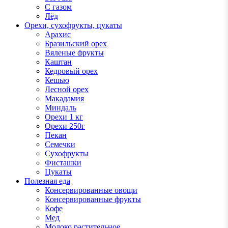
С газом
Лёд
Орехи, сухофрукты, цукаты
Арахис
Бразильский орех
Вяленые фрукты
Каштан
Кедровый орех
Кешью
Лесной орех
Макадамия
Миндаль
Орехи 1 кг
Орехи 250г
Пекан
Семечки
Сухофрукты
Фисташки
Цукаты
Полезная еда
Консервированные овощи
Консервированные фрукты
Кофе
Мед
Молоко растительное