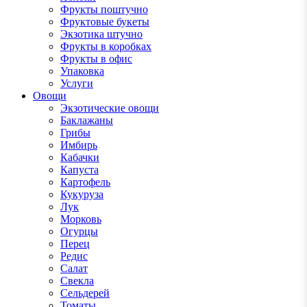
Фрукты поштучно
Фруктовые букеты
Экзотика штучно
Фрукты в коробках
Фрукты в офис
Упаковка
Услуги
Овощи
Экзотические овощи
Баклажаны
Грибы
Имбирь
Кабачки
Капуста
Картофель
Кукуруза
Лук
Морковь
Огурцы
Перец
Редис
Салат
Свекла
Сельдерей
Томаты