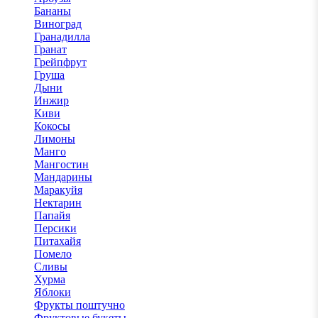
Бананы
Виноград
Гранадилла
Гранат
Грейпфрут
Груша
Дыни
Инжир
Киви
Кокосы
Лимоны
Манго
Мангостин
Мандарины
Маракуйя
Нектарин
Папайя
Персики
Питахайя
Помело
Сливы
Хурма
Яблоки
Фрукты поштучно
Фруктовые букеты