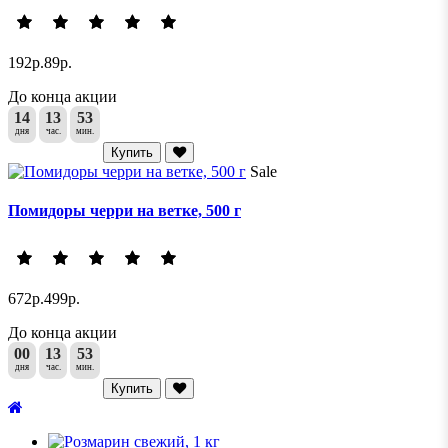
192р.
89р.
До конца акции
14
13
53
дня
час.
мин.
Купить
Sale
Помидоры черри на ветке, 500 г
672р.
499р.
До конца акции
00
13
53
дня
час.
мин.
Купить