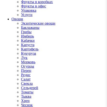
Фрукты в коробках
Фрукты в офис
Упаковка
Услуги
Овощи
Экзотические овощи
Баклажаны
Грибы
Имбирь
Кабачки
Капуста
Картофель
Кукуруза
Лук
Морковь
Огурцы
Перец
Редис
Салат
Свекла
Сельдерей
Томаты
Тыква
Хрен
Чеснок