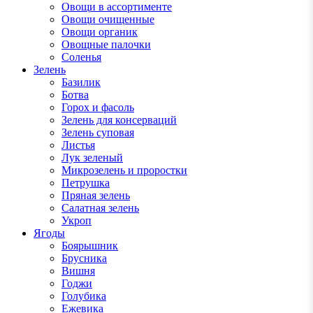
Овощи в ассортименте
Овощи очищенные
Овощи органик
Овощные палочки
Соленья
Зелень
Базилик
Ботва
Горох и фасоль
Зелень для консерваций
Зелень суповая
Листья
Лук зеленый
Микрозелень и проростки
Петрушка
Пряная зелень
Салатная зелень
Укроп
Ягоды
Боярышник
Брусника
Вишня
Годжи
Голубика
Ежевика