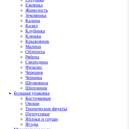
Ежевика
Жимолость
Земляника
Калина
Кизил
Клубника
Клюква
Крыжовник
Малина
Облепиха
Рябина
Смородина
Физалис
Черешня
Черника
Шелковица
Шиповник
Большая упаковка
Косточковые
Овощи
Тропические фрукты
Цитрусовые
Яблоки и груши
Ягоды