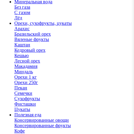
Минеральная вода
Без газа
С газом
Лёд
Орехи, сухофрукты, цукаты
Арахис
Бразильский орех
Вяленые фрукты
Каштан
Кедровый орех
Кешью
Лесной орех
Макадамия
Миндаль
Орехи 1 кг
Орехи 250г
Пекан
Семечки
Сухофрукты
Фисташки
Цукаты
Полезная еда
Консервированные овощи
Консервированные фрукты
Кофе