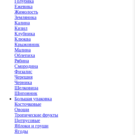
Голубика
Ежевика
Жимолость
Земляника
Калина
Кизил
Клубника
Клюква
Крыжовник
Малина
Облепиха
Рябина
Смородина
Физалис
Черешня
Черника
Шелковица
Шиповник
Большая упаковка
Косточковые
Овощи
Тропические фрукты
Цитрусовые
Яблоки и груши
Ягоды