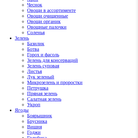
Чеснок
Овощи в ассортименте
Овощи очищенные
Овощи органик
Овощные палочки
Соленья
Зелень
Базилик
Ботва
Горох и фасоль
Зелень для консерваций
Зелень суповая
Листья
Лук зеленый
Микрозелень и проростки
Петрушка
Пряная зелень
Салатная зелень
Укроп
Ягоды
Боярышник
Брусника
Вишня
Годжи
Голубика