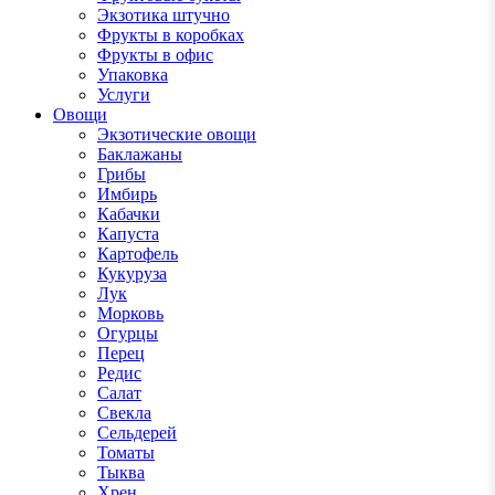
Экзотика штучно
Фрукты в коробках
Фрукты в офис
Упаковка
Услуги
Овощи
Экзотические овощи
Баклажаны
Грибы
Имбирь
Кабачки
Капуста
Картофель
Кукуруза
Лук
Морковь
Огурцы
Перец
Редис
Салат
Свекла
Сельдерей
Томаты
Тыква
Хрен