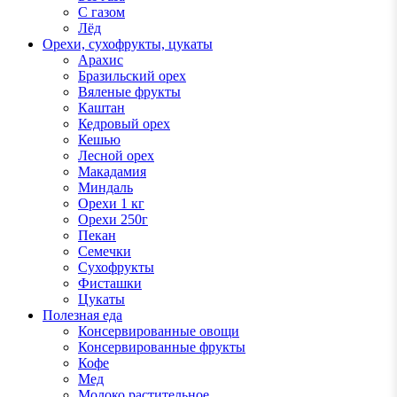
С газом
Лёд
Орехи, сухофрукты, цукаты
Арахис
Бразильский орех
Вяленые фрукты
Каштан
Кедровый орех
Кешью
Лесной орех
Макадамия
Миндаль
Орехи 1 кг
Орехи 250г
Пекан
Семечки
Сухофрукты
Фисташки
Цукаты
Полезная еда
Консервированные овощи
Консервированные фрукты
Кофе
Мед
Молоко растительное