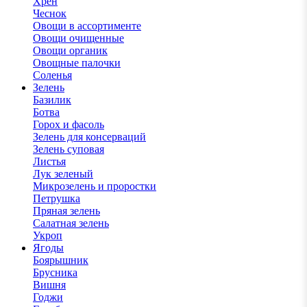
Хрен
Чеснок
Овощи в ассортименте
Овощи очищенные
Овощи органик
Овощные палочки
Соленья
Зелень
Базилик
Ботва
Горох и фасоль
Зелень для консерваций
Зелень суповая
Листья
Лук зеленый
Микрозелень и проростки
Петрушка
Пряная зелень
Салатная зелень
Укроп
Ягоды
Боярышник
Брусника
Вишня
Годжи