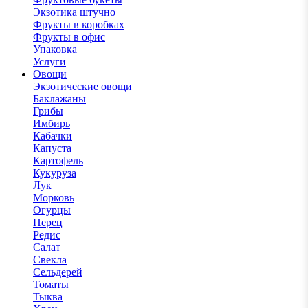
Экзотика штучно
Фрукты в коробках
Фрукты в офис
Упаковка
Услуги
Овощи
Экзотические овощи
Баклажаны
Грибы
Имбирь
Кабачки
Капуста
Картофель
Кукуруза
Лук
Морковь
Огурцы
Перец
Редис
Салат
Свекла
Сельдерей
Томаты
Тыква