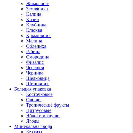
Жимолость
Земляника
Калина
Кизил
Клубника
Клюква
Крыжовник
Малина
Облепиха
Рябина
Смородина
Физалис
Черешня
Черника
Шелковица
Шиповник
Большая упаковка
Косточковые
Овощи
Тропические фрукты
Цитрусовые
Яблоки и груши
Ягоды
Минеральная вода
Без газа