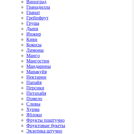
Виноград
Гранадилла
Гранат
Грейпфрут
Груша
Дыни
Инжир
Киви
Кокосы
Лимоны
Манго
Мангостин
Мандарины
Маракуйя
Нектарин
Папайя
Персики
Питахайя
Помело
Сливы
Хурма
Яблоки
Фрукты поштучно
Фруктовые букеты
Экзотика штучно