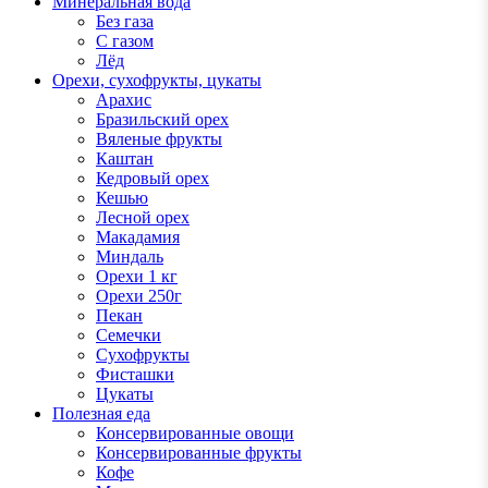
Минеральная вода
Без газа
С газом
Лёд
Орехи, сухофрукты, цукаты
Арахис
Бразильский орех
Вяленые фрукты
Каштан
Кедровый орех
Кешью
Лесной орех
Макадамия
Миндаль
Орехи 1 кг
Орехи 250г
Пекан
Семечки
Сухофрукты
Фисташки
Цукаты
Полезная еда
Консервированные овощи
Консервированные фрукты
Кофе