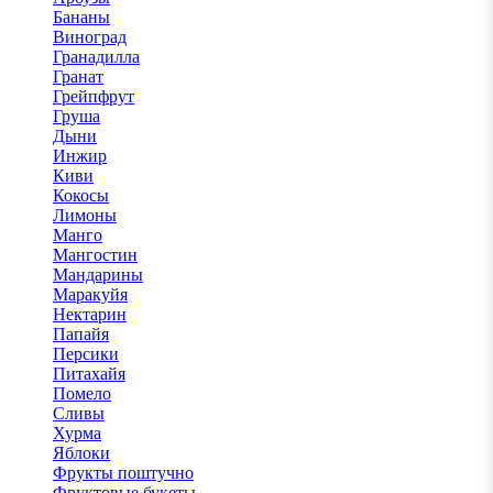
Бананы
Виноград
Гранадилла
Гранат
Грейпфрут
Груша
Дыни
Инжир
Киви
Кокосы
Лимоны
Манго
Мангостин
Мандарины
Маракуйя
Нектарин
Папайя
Персики
Питахайя
Помело
Сливы
Хурма
Яблоки
Фрукты поштучно
Фруктовые букеты