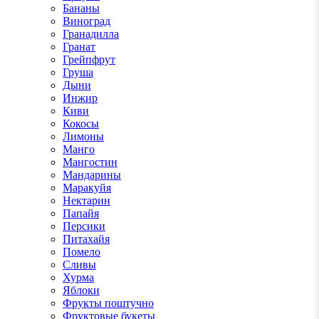
Бананы
Виноград
Гранадилла
Гранат
Грейпфрут
Груша
Дыни
Инжир
Киви
Кокосы
Лимоны
Манго
Мангостин
Мандарины
Маракуйя
Нектарин
Папайя
Персики
Питахайя
Помело
Сливы
Хурма
Яблоки
Фрукты поштучно
Фруктовые букеты