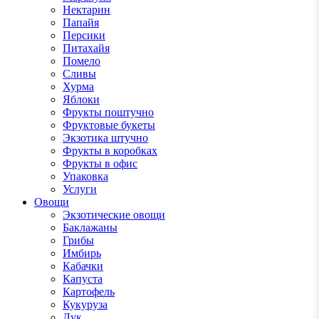
Нектарин
Папайя
Персики
Питахайя
Помело
Сливы
Хурма
Яблоки
Фрукты поштучно
Фруктовые букеты
Экзотика штучно
Фрукты в коробках
Фрукты в офис
Упаковка
Услуги
Овощи
Экзотические овощи
Баклажаны
Грибы
Имбирь
Кабачки
Капуста
Картофель
Кукуруза
Лук