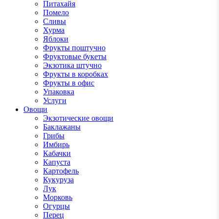
Питахайя
Помело
Сливы
Хурма
Яблоки
Фрукты поштучно
Фруктовые букеты
Экзотика штучно
Фрукты в коробках
Фрукты в офис
Упаковка
Услуги
Овощи
Экзотические овощи
Баклажаны
Грибы
Имбирь
Кабачки
Капуста
Картофель
Кукуруза
Лук
Морковь
Огурцы
Перец