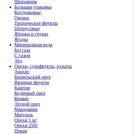
Шиповник
Большая упаковка
Косточковые
Овощи
Тропические фрукты
Цитрусовые
Яблоки и груши
Ягоды
Минеральная вода
Без газа
С газом
Лёд
Орехи, сухофрукты, цукаты
Арахис
Бразильский орех
Вяленые фрукты
Каштан
Кедровый орех
Кешью
Лесной орех
Макадамия
Миндаль
Орехи 1 кг
Орехи 250г
Пекан