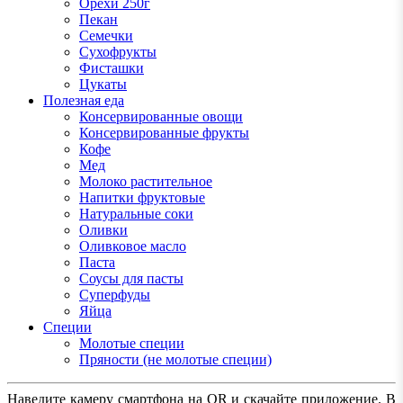
Орехи 250г
Пекан
Семечки
Сухофрукты
Фисташки
Цукаты
Полезная еда
Консервированные овощи
Консервированные фрукты
Кофе
Мед
Молоко растительное
Напитки фруктовые
Натуральные соки
Оливки
Оливковое масло
Паста
Соусы для пасты
Суперфуды
Яйца
Специи
Молотые специи
Пряности (не молотые специи)
Наведите камеру смартфона на QR и скачайте приложение. В