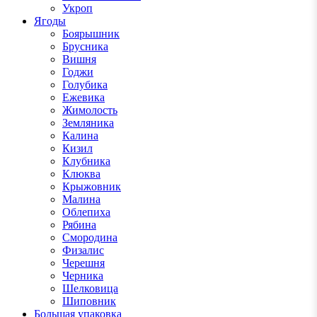
Укроп
Ягоды
Боярышник
Брусника
Вишня
Годжи
Голубика
Ежевика
Жимолость
Земляника
Калина
Кизил
Клубника
Клюква
Крыжовник
Малина
Облепиха
Рябина
Смородина
Физалис
Черешня
Черника
Шелковица
Шиповник
Большая упаковка