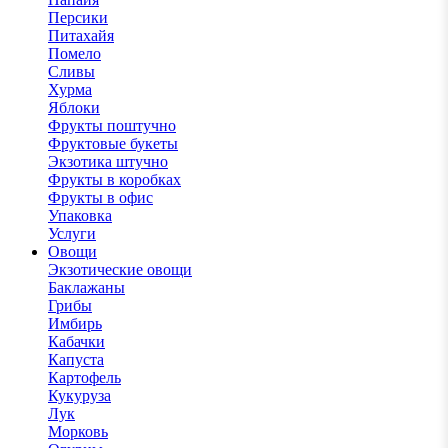
Персики
Питахайя
Помело
Сливы
Хурма
Яблоки
Фрукты поштучно
Фруктовые букеты
Экзотика штучно
Фрукты в коробках
Фрукты в офис
Упаковка
Услуги
Овощи
Экзотические овощи
Баклажаны
Грибы
Имбирь
Кабачки
Капуста
Картофель
Кукуруза
Лук
Морковь