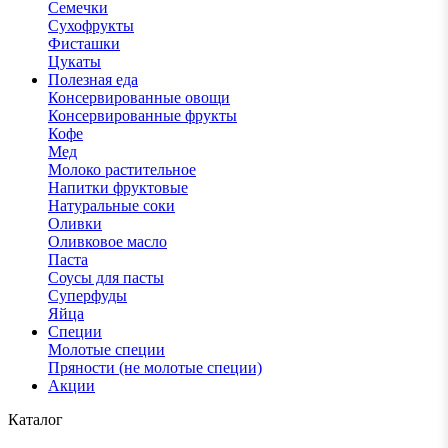
Семечки
Сухофрукты
Фисташки
Цукаты
Полезная еда
Консервированные овощи
Консервированные фрукты
Кофе
Мед
Молоко растительное
Напитки фруктовые
Натуральные соки
Оливки
Оливковое масло
Паста
Соусы для пасты
Суперфуды
Яйца
Специи
Молотые специи
Пряности (не молотые специи)
Акции
Каталог