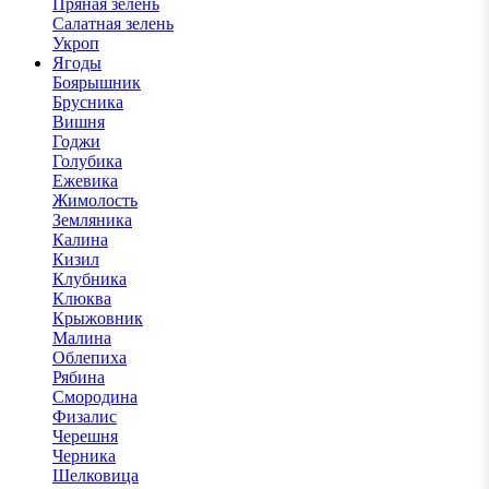
Пряная зелень
Салатная зелень
Укроп
Ягоды
Боярышник
Брусника
Вишня
Годжи
Голубика
Ежевика
Жимолость
Земляника
Калина
Кизил
Клубника
Клюква
Крыжовник
Малина
Облепиха
Рябина
Смородина
Физалис
Черешня
Черника
Шелковица