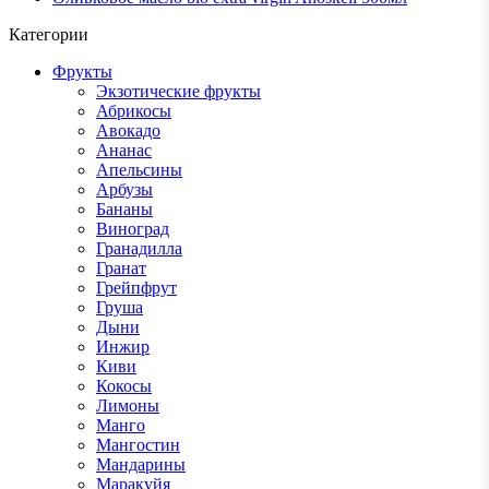
Категории
Фрукты
Экзотические фрукты
Абрикосы
Авокадо
Ананас
Апельсины
Арбузы
Бананы
Виноград
Гранадилла
Гранат
Грейпфрут
Груша
Дыни
Инжир
Киви
Кокосы
Лимоны
Манго
Мангостин
Мандарины
Маракуйя