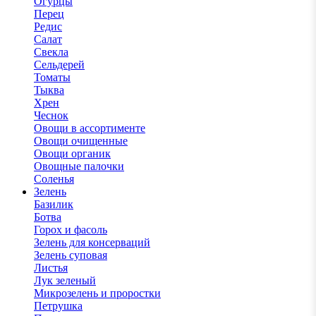
Огурцы
Перец
Редис
Салат
Свекла
Сельдерей
Томаты
Тыква
Хрен
Чеснок
Овощи в ассортименте
Овощи очищенные
Овощи органик
Овощные палочки
Соленья
Зелень
Базилик
Ботва
Горох и фасоль
Зелень для консерваций
Зелень суповая
Листья
Лук зеленый
Микрозелень и проростки
Петрушка