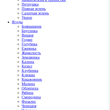
Петрушка
Пряная зелень
Салатная зелень
Укроп
Ягоды
Боярышник
Брусника
Вишня
Годжи
Голубика
Ежевика
Жимолость
Земляника
Калина
Кизил
Клубника
Клюква
Крыжовник
Малина
Облепиха
Рябина
Смородина
Физалис
Черешня