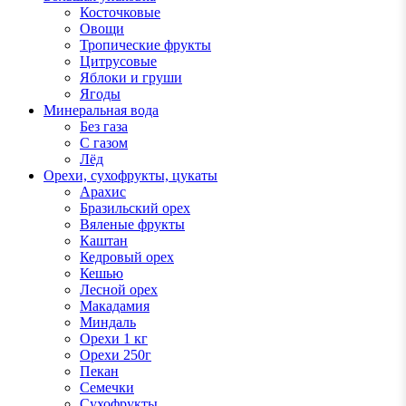
Косточковые
Овощи
Тропические фрукты
Цитрусовые
Яблоки и груши
Ягоды
Минеральная вода
Без газа
С газом
Лёд
Орехи, сухофрукты, цукаты
Арахис
Бразильский орех
Вяленые фрукты
Каштан
Кедровый орех
Кешью
Лесной орех
Макадамия
Миндаль
Орехи 1 кг
Орехи 250г
Пекан
Семечки
Сухофрукты