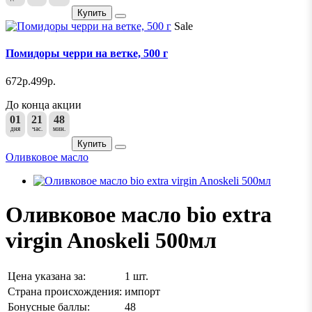
Купить
Sale
Помидоры черри на ветке, 500 г
672р.
499р.
До конца акции
01
21
48
дня
час.
мин.
Купить
Оливковое масло
Оливковое масло bio extra
virgin Anoskeli 500мл
Цена указана за:
1 шт.
Страна происхождения:
импорт
Бонусные баллы:
48