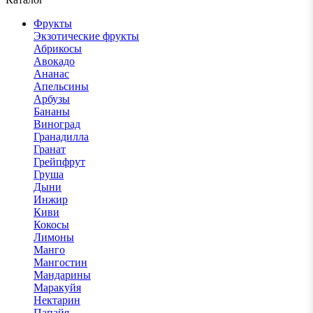
Фрукты
Экзотические фрукты
Абрикосы
Авокадо
Ананас
Апельсины
Арбузы
Бананы
Виноград
Гранадилла
Гранат
Грейпфрут
Груша
Дыни
Инжир
Киви
Кокосы
Лимоны
Манго
Мангостин
Мандарины
Маракуйя
Нектарин
Папайя