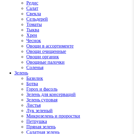
Редис
Салат
Свекла
Сельдерей
Томаты
Тыква
Хрен
Чеснок
Овощи в ассортименте
Овощи очищенные
Овощи органик
Овощные палочки
Соленья
Зелень
Базилик
Ботва
Горох и фасоль
Зелень для консерваций
Зелень суповая
Листья
Лук зеленый
Микрозелень и проростки
Петрушка
Пряная зелень
Салатная зелень