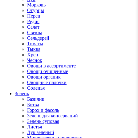
Морковь
Огурцы
Перец
Редис
Салат
Свекла
Сельдерей
Томаты
Тыква
Хрен
Чеснок
Овощи в ассортименте
Овощи очищенные
Овощи органик
Овощные палочки
Соленья
Зелень
Базилик
Ботва
Горох и фасоль
Зелень для консерваций
Зелень суповая
Листья
Лук зеленый
Микрозелень и проростки