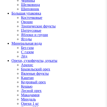
Черника
Шелковица
Шиповник
Большая упаковка
Косточковые
Овощи
Тропические фрукты
Цитрусовые
Яблоки и груши
Ягоды
Минеральная вода
Без газа
С газом
Лёд
Орехи, сухофрукты, цукаты
Арахис
Бразильский орех
Вяленые фрукты
Каштан
Кедровый орех
Кешью
Лесной орех
Макадамия
Миндаль
Орехи 1 кг