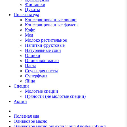
Фисташки
Цукаты
Полезная еда
Консервированные овощи
Консервированные фрукты
Кофе
Мед
Молоко растительное
Напитки фруктовые
Натуральные соки
Оливки
Оливковое масло
Паста
Соусы для пасты
Суперфуды
Яйца
Специи
Молотые специи
Пряности (не молотые специи)
Акции
Полезная еда
Оливковое масло
Оливковое масло bio extra virgin Anoskeli 500мл