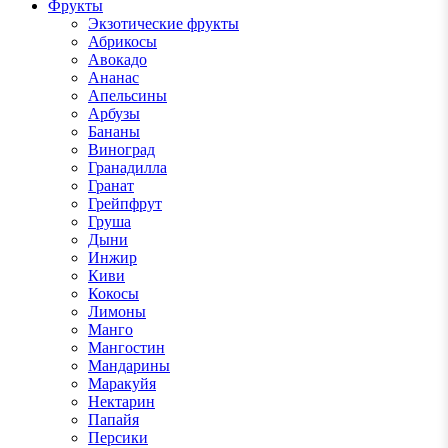
Фрукты
Экзотические фрукты
Абрикосы
Авокадо
Ананас
Апельсины
Арбузы
Бананы
Виноград
Гранадилла
Гранат
Грейпфрут
Груша
Дыни
Инжир
Киви
Кокосы
Лимоны
Манго
Мангостин
Мандарины
Маракуйя
Нектарин
Папайя
Персики