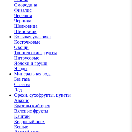
Смородина
Физалис
Черешня
Черника
Шелковица
Шиповник
Большая упаковка
Косточковые
Овощи
Тропические фрукты
Цитрусовые
Яблоки и груши
Ягоды
Минеральная вода
Без газа
С газом
Лёд
Орехи, сухофрукты, цукаты
Арахис
Бразильский орех
Вяленые фрукты
Каштан
Кедровый орех
Кешью