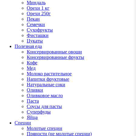
Миндаль
Орехи 1 кг
Орехи 250г
Пекан
Семечки
Сухофрукты
Фисташки
Цукаты
Полезная еда
Консервированные овощи
Консервированные фрукты
Кофе
Мед
Молоко растительное
Напитки фруктовые
Натуральные соки
Оливки
Оливковое масло
Паста
Соусы для пасты
Суперфуды
Яйца
Специи
Молотые специи
Пряности (не молотые специи)