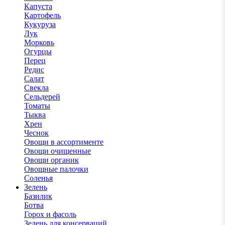
Капуста
Картофель
Кукуруза
Лук
Морковь
Огурцы
Перец
Редис
Салат
Свекла
Сельдерей
Томаты
Тыква
Хрен
Чеснок
Овощи в ассортименте
Овощи очищенные
Овощи органик
Овощные палочки
Соленья
Зелень
Базилик
Ботва
Горох и фасоль
Зелень для консерваций