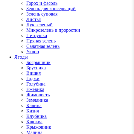
Горох и фасоль
Зелень для консерваций
Зелень суповая
Листья
Лук зеленый
Микрозелень и проростки
Петрушка
Пряная зелень
Салатная зелень
Укроп
Ягоды
Боярышник
Брусника
Вишня
Годжи
Голубика
Ежевика
Жимолость
Земляника
Калина
Кизил
Клубника
Клюква
Крыжовник
Малина