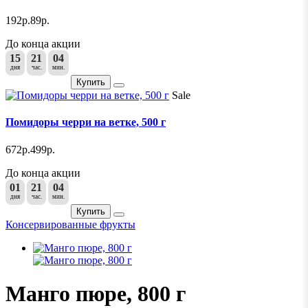
192р.
89р.
До конца акции
15
21
04
дня
час.
мин.
Купить
Sale
Помидоры черри на ветке, 500 г
672р.
499р.
До конца акции
01
21
04
дня
час.
мин.
Купить
Консервированные фрукты
Манго пюре, 800 г