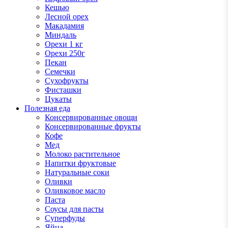
Кешью
Лесной орех
Макадамия
Миндаль
Орехи 1 кг
Орехи 250г
Пекан
Семечки
Сухофрукты
Фисташки
Цукаты
Полезная еда
Консервированные овощи
Консервированные фрукты
Кофе
Мед
Молоко растительное
Напитки фруктовые
Натуральные соки
Оливки
Оливковое масло
Паста
Соусы для пасты
Суперфуды
Яйца