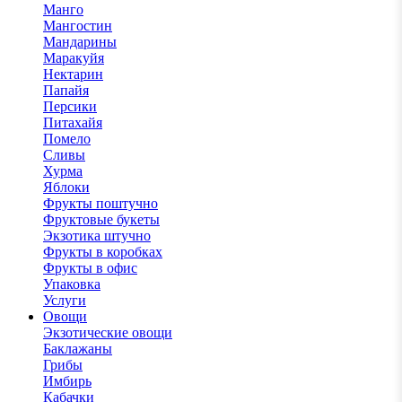
Манго
Мангостин
Мандарины
Маракуйя
Нектарин
Папайя
Персики
Питахайя
Помело
Сливы
Хурма
Яблоки
Фрукты поштучно
Фруктовые букеты
Экзотика штучно
Фрукты в коробках
Фрукты в офис
Упаковка
Услуги
Овощи
Экзотические овощи
Баклажаны
Грибы
Имбирь
Кабачки