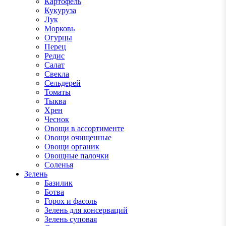
Картофель
Кукуруза
Лук
Морковь
Огурцы
Перец
Редис
Салат
Свекла
Сельдерей
Томаты
Тыква
Хрен
Чеснок
Овощи в ассортименте
Овощи очищенные
Овощи органик
Овощные палочки
Соленья
Зелень
Базилик
Ботва
Горох и фасоль
Зелень для консерваций
Зелень суповая