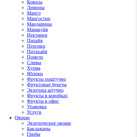
Кокосы
Лимоны
Манго
Мангостин
Мандарины
Маракуйя
Нектарин
Папайя
Персики
Питахайя
Помело
Сливы
Хурма
Яблоки
Фрукты поштучно
Фруктовые букеты
Экзотика штучно
Фрукты в коробках
Фрукты в офис
Упаковка
Услуги
Овощи
Экзотические овощи
Баклажаны
Грибы