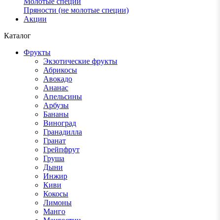
Молотые специи
Пряности (не молотые специи)
Акции
Каталог
Фрукты
Экзотические фрукты
Абрикосы
Авокадо
Ананас
Апельсины
Арбузы
Бананы
Виноград
Гранадилла
Гранат
Грейпфрут
Груша
Дыни
Инжир
Киви
Кокосы
Лимоны
Манго