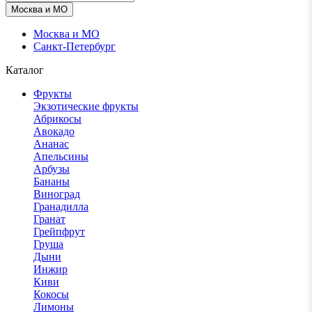
Москва и МО
Москва и МО
Санкт-Петербург
Каталог
Фрукты
Экзотические фрукты
Абрикосы
Авокадо
Ананас
Апельсины
Арбузы
Бананы
Виноград
Гранадилла
Гранат
Грейпфрут
Груша
Дыни
Инжир
Киви
Кокосы
Лимоны