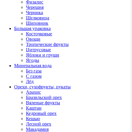
Физалис
Черешня
Черника
Шелковица
Шиповник
Большая упаковка
Косточковые
Овощи
Тропические фрукты
Цитрусовые
Яблоки и груши
Ягоды
Минеральная вода
Без газа
С газом
Лёд
Орехи, сухофрукты, цукаты
Арахис
Бразильский орех
Вяленые фрукты
Каштан
Кедровый орех
Кешью
Лесной орех
Макадамия