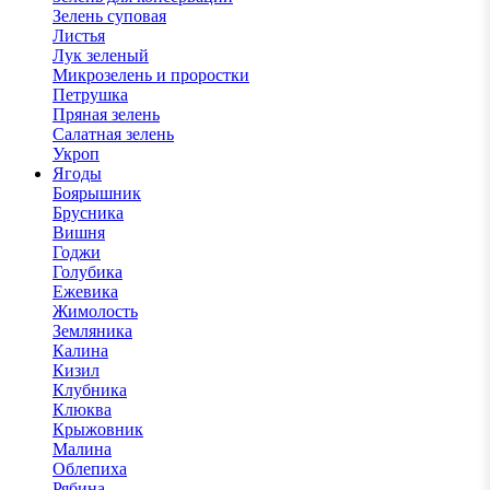
Зелень суповая
Листья
Лук зеленый
Микрозелень и проростки
Петрушка
Пряная зелень
Салатная зелень
Укроп
Ягоды
Боярышник
Брусника
Вишня
Годжи
Голубика
Ежевика
Жимолость
Земляника
Калина
Кизил
Клубника
Клюква
Крыжовник
Малина
Облепиха
Рябина