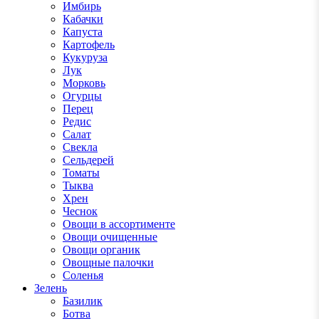
Имбирь
Кабачки
Капуста
Картофель
Кукуруза
Лук
Морковь
Огурцы
Перец
Редис
Салат
Свекла
Сельдерей
Томаты
Тыква
Хрен
Чеснок
Овощи в ассортименте
Овощи очищенные
Овощи органик
Овощные палочки
Соленья
Зелень
Базилик
Ботва