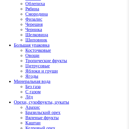
Облепиха
Рябина
Смородина
Физалис
Черешня
Черника
Шелковица
Шиповник
Большая упаковка
Косточковые
Овощи
Тропические фрукты
Цитрусовые
Яблоки и груши
Ягоды
Минеральная вода
Без газа
С газом
Лёд
Орехи, сухофрукты, цукаты
Арахис
Бразильский орех
Вяленые фрукты
Каштан
Кедровый орех