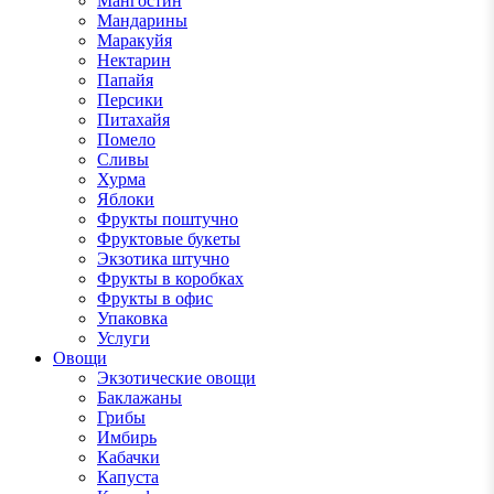
Мангостин
Мандарины
Маракуйя
Нектарин
Папайя
Персики
Питахайя
Помело
Сливы
Хурма
Яблоки
Фрукты поштучно
Фруктовые букеты
Экзотика штучно
Фрукты в коробках
Фрукты в офис
Упаковка
Услуги
Овощи
Экзотические овощи
Баклажаны
Грибы
Имбирь
Кабачки
Капуста