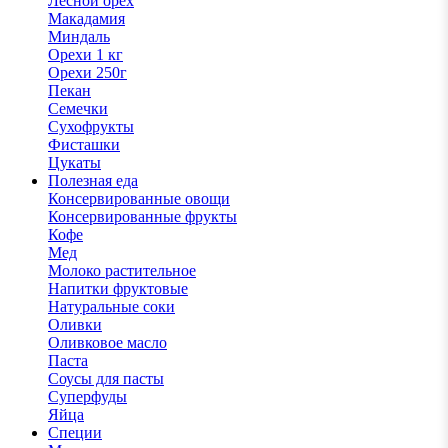
Лесной орех
Макадамия
Миндаль
Орехи 1 кг
Орехи 250г
Пекан
Семечки
Сухофрукты
Фисташки
Цукаты
Полезная еда
Консервированные овощи
Консервированные фрукты
Кофе
Мед
Молоко растительное
Напитки фруктовые
Натуральные соки
Оливки
Оливковое масло
Паста
Соусы для пасты
Суперфуды
Яйца
Специи