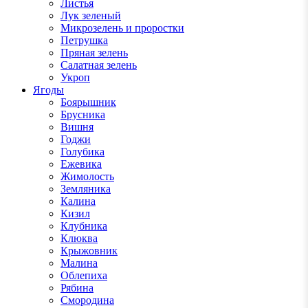
Листья
Лук зеленый
Микрозелень и проростки
Петрушка
Пряная зелень
Салатная зелень
Укроп
Ягоды
Боярышник
Брусника
Вишня
Годжи
Голубика
Ежевика
Жимолость
Земляника
Калина
Кизил
Клубника
Клюква
Крыжовник
Малина
Облепиха
Рябина
Смородина