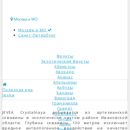
Москва и МО
Москва и МО
Санкт-Петербург
КАТАЛОГ
Фрукты
Экзотические фрукты
Абрикосы
Авокадо
Ананас
Апельсины
Арбузы
Полезная еда
Бананы
Jevea
Виноград
Гранадилла
Гранат
JEVEA Crystalnaya добывается из артезианской
Грейпфрут
скважины в экологически чистом районе Ивановской
Груша
области. Глубина скважины 130 метров исключает
Дыни
вредное антропогенное воздействие на качество
Инжир