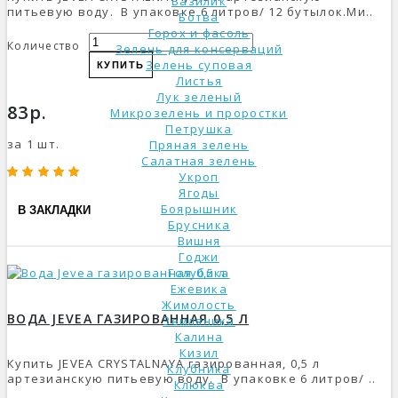
Базилик
питьевую воду. В упаковке 6 литров/ 12 бутылок.Ми..
Ботва
Горох и фасоль
Количество
Зелень для консерваций
Зелень суповая
КУПИТЬ
Листья
Лук зеленый
83р.
Микрозелень и проростки
Петрушка
за 1 шт.
Пряная зелень
Салатная зелень
Укроп
Ягоды
Боярышник
В ЗАКЛАДКИ
Брусника
Вишня
Годжи
Голубика
Ежевика
Жимолость
ВОДА JEVEA ГАЗИРОВАННАЯ 0,5 Л
Земляника
Калина
Кизил
Купить JEVEA CRYSTALNAYA газированная, 0,5 л
Клубника
артезианскую питьевую воду. В упаковке 6 литров/ ..
Клюква