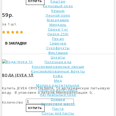
Каштан
КУПИТЬ
Кедровый орех
Кешью
59р.
Лесной орех
Макадамия
за 1 шт.
Миндаль
Орехи 1 кг
Орехи 250г
Пекан
Семечки
В ЗАКЛАДКИ
Сухофрукты
Фисташки
Цукаты
Полезная еда
Консервированные овощи
Консервированные фрукты
ВОДА JEVEA 1Л
Кофе
Мед
Молоко растительное
Купить JEVEA CRYSTALNAYA, 1л артезианскую питьевую
Напитки фруктовые
воду. В упаковке 6 литров.Минерализация: 0,..
Натуральные соки
Оливки
Количество
Оливковое масло
Паста
КУПИТЬ
Соусы для пасты