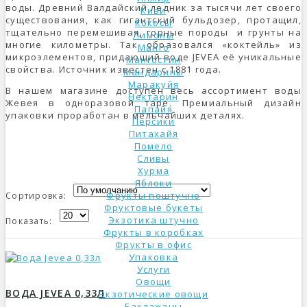
воды. Древний Валдайский ледник за тысячи лет своего
Киви
существования, как гигантский бульдозер, протащил,
Кокосы
тщательно перемешивая, горные породы и грунты на
Лимоны
многие километры. Так образовался «коктейль» из
Манго
микроэлементов, придающий воде JEVEA её уникальные
Мангостин
свойства. Источник известен с 1881 года.
Мандарины
Маракуйя
В нашем магазине доступен весь ассортимент воды
Нектарин
Жевея в одноразовой таре. Премиальный дизайн
Папайя
упаковки проработан в мельчайших деталях.
Персики
Питахайя
Помело
Сливы
Хурма
Яблоки
Фрукты поштучно
Сортировка:
Фруктовые букеты
Экзотика штучно
Показать:
Фрукты в коробках
Фрукты в офис
Упаковка
Услуги
Овощи
ВОДА JEVEA 0,33Л
Экзотические овощи
Баклажаны