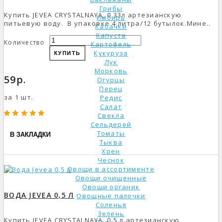
Грибы
Купить JEVEA CRYSTALNAYA, 0,33л артезианскую
Имбирь
питьевую воду. В упаковке 4 литра/12 бутылок.Мине..
Кабачки
Капуста
Количество
Картофель
Кукуруза
КУПИТЬ
Лук
Морковь
59р.
Огурцы
Перец
за 1 шт.
Редис
Салат
Свекла
Сельдерей
Томаты
В ЗАКЛАДКИ
Тыква
Хрен
Чеснок
Овощи в ассортименте
Овощи очищенные
Овощи органик
ВОДА JEVEA 0,5 Л
Овощные палочки
Соленья
Зелень
Купить JEVEA CRYSTALNAYA, 0,5 л артезианскую