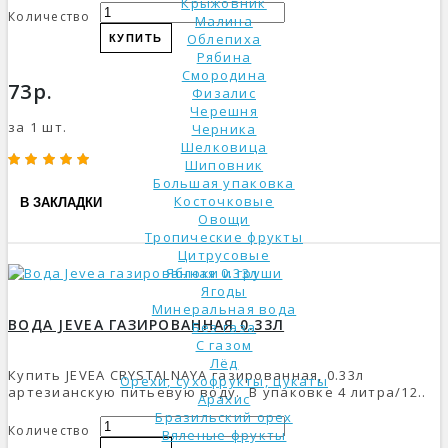
Крыжовник
Количество
Малина
Облепиха
КУПИТЬ
Рябина
Смородина
73р.
Физалис
Черешня
за 1 шт.
Черника
Шелковица
Шиповник
Большая упаковка
Косточковые
В ЗАКЛАДКИ
Овощи
Тропические фрукты
Цитрусовые
Яблоки и груши
Ягоды
Минеральная вода
ВОДА JEVEA ГАЗИРОВАННАЯ 0.33Л
Без газа
С газом
Лёд
Купить JEVEA CRYSTALNAYA газированная, 0.33л
Орехи, сухофрукты, цукаты
артезианскую питьевую воду. В упаковке 4 литра/12..
Арахис
Бразильский орех
Количество
Вяленые фрукты