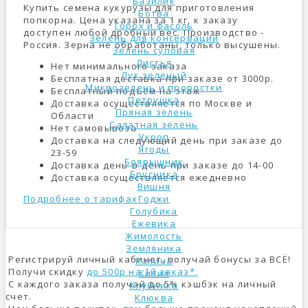
Базилик
Купить семена кукурузы для приготовления
Ботва
попкорна. Цена указана за 1 кг, к заказу
Горох и фасоль
доступен любой дробный вес. Производство -
Зелень для консерваций
Россия. Зерна не обработаны, только высушены.
Зелень суповая
Листья
Нет минимального заказа
Лук зеленый
Бесплатная доставка при заказе от 3000р.
Микрозелень и проростки
Бесплатный подъем на этаж
Петрушка
Доставка осуществляется по Москве и
Пряная зелень
Области
Салатная зелень
Нет самовывоза
Укроп
Доставка на следующий день при заказе до
Ягоды
23-59
Боярышник
Доставка день-в-день при заказе до 14-00
Брусника
Доставка осуществляется ежедневно
Вишня
Подробнее о тарифах
Годжи
Голубика
Ежевика
Жимолость
Земляника
Регистрируй личный кабинет, получай бонусы за ВСЁ!
Калина
Получи скидку
до 500р на 1й заказ*.
Кизил
С каждого заказа получай до 5% кэшбэк на личный
Клубника
счет.
Клюква