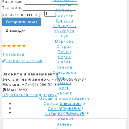
Ваше имя:
Грибы
Телефон:
Имбирь
Количество кг(шт.):
Кабачки
Капуста
Оформить заказ
Картофель
В закладки
Кукуруза
Лук
Морковь
Огурцы
Перец
1 отзывов
Редис
Написать отзыв
Салат
Свекла
Сельдерей
Звоните и заказывайте:
Томаты
Бесплатный звонок:
+7(800)555-83-87
Тыква
Москва:
+7 (495) 666-56-84
Хрен
Мы в MAX
Чеснок
Обратиться в поддержку
Овощи в ассортименте
Овощи очищенные
Описание
Отзывов (1)
Овощи органик
Условия доставки
Овощные палочки
Соленья
Зелень