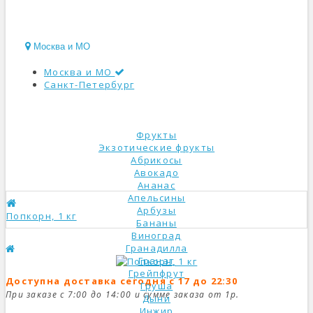
Москва и МО
Москва и МО
Санкт-Петербург
КАТАЛОГ
Фрукты
Экзотические фрукты
Абрикосы
Авокадо
Ананас
Апельсины
Арбузы
Попкорн, 1 кг
Бананы
Виноград
Гранадилла
Гранат
Грейпфрут
Доступна доставка сегодня с 17 до 22:30
Груша
При заказе с 7:00 до 14:00 и сумме заказа от 1р.
Дыни
Инжир