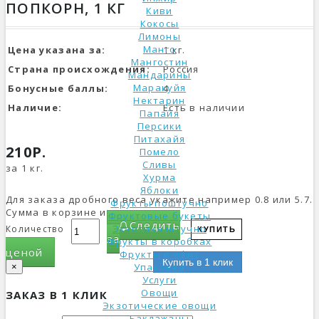
ПОПКОРН, 1 КГ
Киви
Кокосы
Лимоны
Манго
Цена указана за:
1 кг.
Мангостин
Страна происхождения:
Россия
Мандарины
Маракуйя
Бонусные баллы:
4
Нектарин
Наличие:
Есть в наличии
Папайя
Персики
Питахайя
210Р.
Помело
Сливы
за 1 кг.
Хурма
Яблоки
Для заказа дробного веса укажите например 0.8 или 5.7.
Фрукты поштучно
Сумма в корзине изменится.
Фруктовые букеты
Следить
Экзотика штучно
Количество
КУПИТЬ
за
Фрукты в коробках
ценой
Фрукты в офис
Купить в 1 клик
Упаковка
×
Услуги
Овощи
ЗАКАЗ В 1 КЛИК
Экзотические овощи
Баклажаны