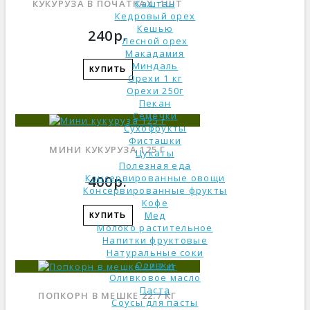
Каштан
КУКУРУЗА В ПОЧАТКАХ, 1ШТ
Кедровый орех
Кешью
240р.
Лесной орех
Макадамия
Миндаль
КУПИТЬ
Орехи 1 кг
Орехи 250г
Пекан
Семечки
Сухофрукты
Фисташки
МИНИ КУКУРУЗА 125 Г
Цукаты
Полезная еда
Консервированные овощи
400р.
Консервированные фрукты
Кофе
Мед
КУПИТЬ
Молоко растительное
Напитки фруктовые
Натуральные соки
Оливки
Оливковое масло
Паста
ПОПКОРН В МЕШКЕ 22.7 КГ
Соусы для пасты