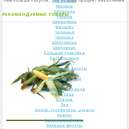
Чем больше покупок, тем больше процент накоплений.
Крыжовник
Малина
Облепиха
РЕКОМЕНДУЕМЫЕ ТОВАРЫ
Рябина
Смородина
Физалис
Черешня
Черника
Шелковица
Шиповник
Большая упаковка
Косточковые
Овощи
Тропические фрукты
Цитрусовые
Яблоки и груши
Ягоды
Минеральная вода
Без газа
С газом
Лёд
Орехи, сухофрукты, цукаты
Арахис
Бразильский орех
Вяленые фрукты