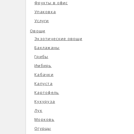
Фрукты в офис
Упаковка
Услуги
Овощи
Экзотические овощи
Баклажаны
Грибы
Имбирь
Кабачки
Капуста
Картофель
Кукуруза
Лук
Морковь
Огурцы