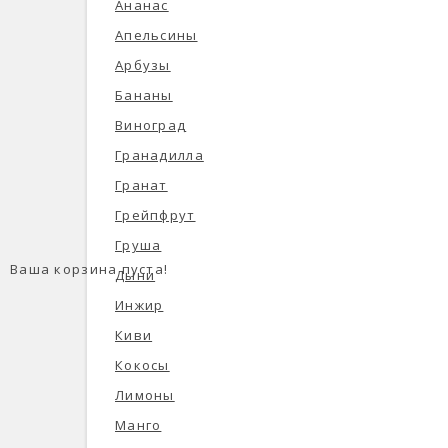
Ананас
Апельсины
Арбузы
Бананы
Виноград
Гранадилла
Гранат
Грейпфрут
Груша
Ваша корзина пуста!
Дыни
Инжир
Киви
Кокосы
Лимоны
Манго