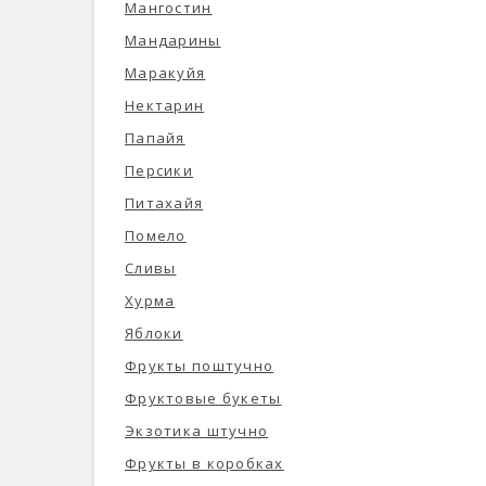
Мангостин
Мандарины
Маракуйя
Нектарин
Папайя
Персики
Питахайя
Помело
Сливы
Хурма
Яблоки
Фрукты поштучно
Фруктовые букеты
Экзотика штучно
Фрукты в коробках