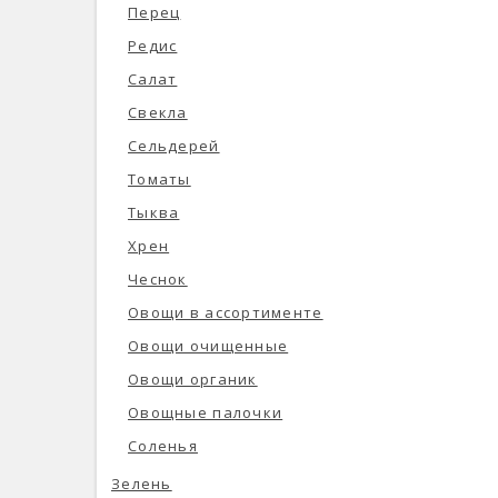
Перец
Редис
Салат
Свекла
Сельдерей
Томаты
Тыква
Хрен
Чеснок
Овощи в ассортименте
Овощи очищенные
Овощи органик
Овощные палочки
Соленья
Зелень