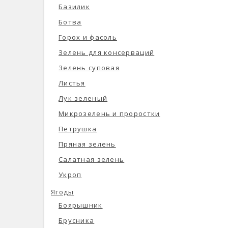
Базилик
Ботва
Горох и фасоль
Зелень для консерваций
Зелень суповая
Листья
Лук зеленый
Микрозелень и проростки
Петрушка
Пряная зелень
Салатная зелень
Укроп
Ягоды
Боярышник
Брусника