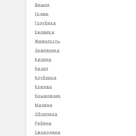
Вишня
Годжи
Голубика
Ежевика
Жимолость
Земляника
Калина
Кизил
Клубника
Клюква
Крыжовник
Малина
Облепиха
Рябина
Смородина