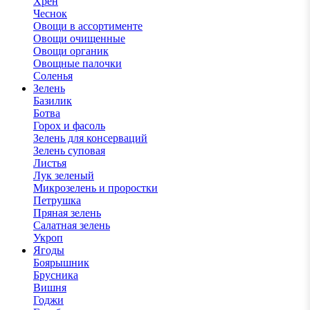
Хрен
Чеснок
Овощи в ассортименте
Овощи очищенные
Овощи органик
Овощные палочки
Соленья
Зелень
Базилик
Ботва
Горох и фасоль
Зелень для консерваций
Зелень суповая
Листья
Лук зеленый
Микрозелень и проростки
Петрушка
Пряная зелень
Салатная зелень
Укроп
Ягоды
Боярышник
Брусника
Вишня
Годжи