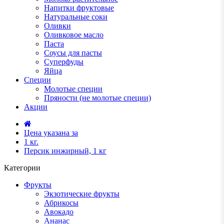
Напитки фруктовые
Натуральные соки
Оливки
Оливковое масло
Паста
Соусы для пасты
Суперфуды
Яйца
Специи
Молотые специи
Пряности (не молотые специи)
Акции
Цена указана за
1 кг.
Персик инжирный, 1 кг
Категории
Фрукты
Экзотические фрукты
Абрикосы
Авокадо
Ананас