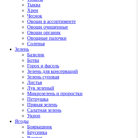
Тыква
Хрен
Чеснок
Овощи в ассортименте
Овощи очищенные
Овощи органик
Овощные палочки
Соленья
Зелень
Базилик
Ботва
Горох и фасоль
Зелень для консерваций
Зелень суповая
Листья
Лук зеленый
Микрозелень и проростки
Петрушка
Пряная зелень
Салатная зелень
Укроп
Ягоды
Боярышник
Брусника
Вишня