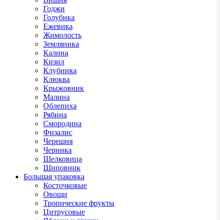
Годжи
Голубика
Ежевика
Жимолость
Земляника
Калина
Кизил
Клубника
Клюква
Крыжовник
Малина
Облепиха
Рябина
Смородина
Физалис
Черешня
Черника
Шелковица
Шиповник
Большая упаковка
Косточковые
Овощи
Тропические фрукты
Цитрусовые