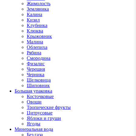
Жимолость
Земляника
Калина
Кизил
Клубника
Клюква
Крыжовник
Малина
Облепиха
Рябина
Смородина
Физалис
Черешня
Черника
Шелковица
Шиповник
Большая упаковка
Косточковые
Овощи
Тропические фрукты
Цитрусовые
Яблоки и груши
Ягоды
Минеральная вода
Без газа