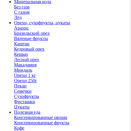
Минеральная вода
Без газа
С газом
Лёд
Орехи, сухофрукты, цукаты
Арахис
Бразильский орех
Вяленые фрукты
Каштан
Кедровый орех
Кешью
Лесной орех
Макадамия
Миндаль
Орехи 1 кг
Орехи 250г
Пекан
Семечки
Сухофрукты
Фисташки
Цукаты
Полезная еда
Консервированные овощи
Консервированные фрукты
Кофе