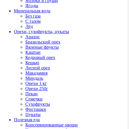
Яблоки и груши
Ягоды
Минеральная вода
Без газа
С газом
Лёд
Орехи, сухофрукты, цукаты
Арахис
Бразильский орех
Вяленые фрукты
Каштан
Кедровый орех
Кешью
Лесной орех
Макадамия
Миндаль
Орехи 1 кг
Орехи 250г
Пекан
Семечки
Сухофрукты
Фисташки
Цукаты
Полезная еда
Консервированные овощи