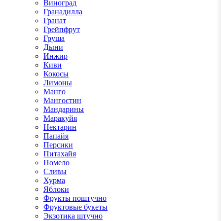
Виноград
Гранадилла
Гранат
Грейпфрут
Груша
Дыни
Инжир
Киви
Кокосы
Лимоны
Манго
Мангостин
Мандарины
Маракуйя
Нектарин
Папайя
Персики
Питахайя
Помело
Сливы
Хурма
Яблоки
Фрукты поштучно
Фруктовые букеты
Экзотика штучно