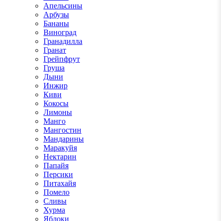
Апельсины
Арбузы
Бананы
Виноград
Гранадилла
Гранат
Грейпфрут
Груша
Дыни
Инжир
Киви
Кокосы
Лимоны
Манго
Мангостин
Мандарины
Маракуйя
Нектарин
Папайя
Персики
Питахайя
Помело
Сливы
Хурма
Яблоки