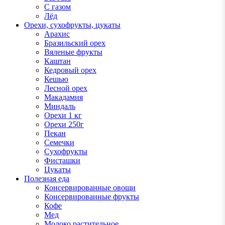
С газом
Лёд
Орехи, сухофрукты, цукаты
Арахис
Бразильский орех
Вяленые фрукты
Каштан
Кедровый орех
Кешью
Лесной орех
Макадамия
Миндаль
Орехи 1 кг
Орехи 250г
Пекан
Семечки
Сухофрукты
Фисташки
Цукаты
Полезная еда
Консервированные овощи
Консервированные фрукты
Кофе
Мед
Молоко растительное