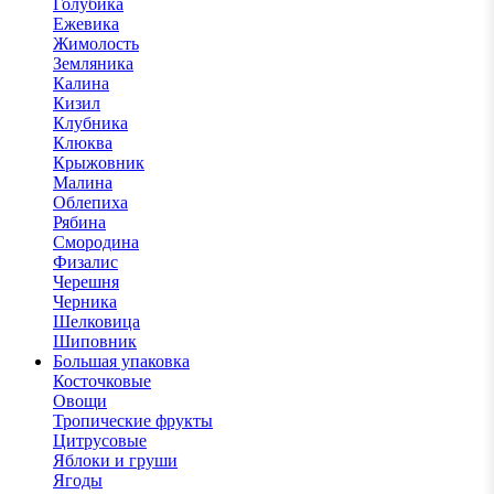
Голубика
Ежевика
Жимолость
Земляника
Калина
Кизил
Клубника
Клюква
Крыжовник
Малина
Облепиха
Рябина
Смородина
Физалис
Черешня
Черника
Шелковица
Шиповник
Большая упаковка
Косточковые
Овощи
Тропические фрукты
Цитрусовые
Яблоки и груши
Ягоды