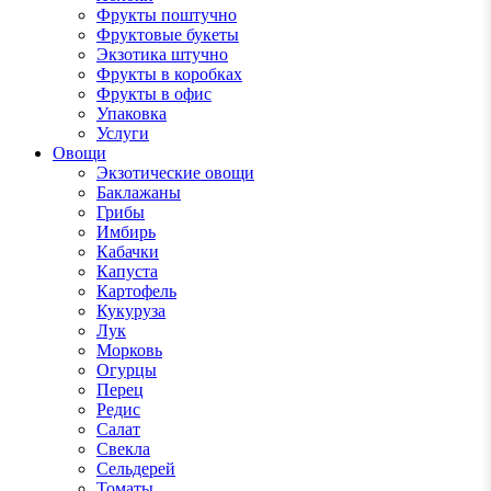
Фрукты поштучно
Фруктовые букеты
Экзотика штучно
Фрукты в коробках
Фрукты в офис
Упаковка
Услуги
Овощи
Экзотические овощи
Баклажаны
Грибы
Имбирь
Кабачки
Капуста
Картофель
Кукуруза
Лук
Морковь
Огурцы
Перец
Редис
Салат
Свекла
Сельдерей
Томаты