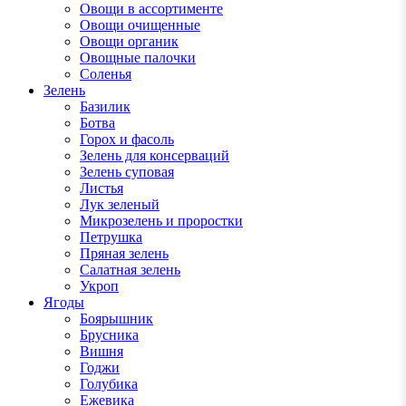
Овощи в ассортименте
Овощи очищенные
Овощи органик
Овощные палочки
Соленья
Зелень
Базилик
Ботва
Горох и фасоль
Зелень для консерваций
Зелень суповая
Листья
Лук зеленый
Микрозелень и проростки
Петрушка
Пряная зелень
Салатная зелень
Укроп
Ягоды
Боярышник
Брусника
Вишня
Годжи
Голубика
Ежевика