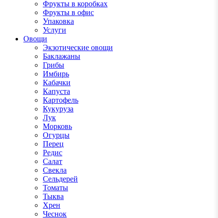
Фрукты в коробках
Фрукты в офис
Упаковка
Услуги
Овощи
Экзотические овощи
Баклажаны
Грибы
Имбирь
Кабачки
Капуста
Картофель
Кукуруза
Лук
Морковь
Огурцы
Перец
Редис
Салат
Свекла
Сельдерей
Томаты
Тыква
Хрен
Чеснок