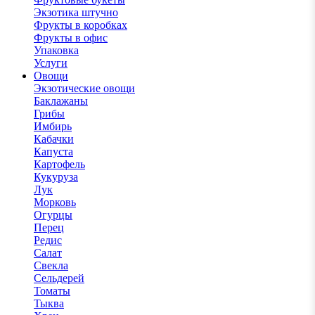
Экзотика штучно
Фрукты в коробках
Фрукты в офис
Упаковка
Услуги
Овощи
Экзотические овощи
Баклажаны
Грибы
Имбирь
Кабачки
Капуста
Картофель
Кукуруза
Лук
Морковь
Огурцы
Перец
Редис
Салат
Свекла
Сельдерей
Томаты
Тыква