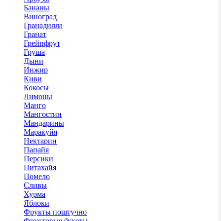
Бананы
Виноград
Гранадилла
Гранат
Грейпфрут
Груша
Дыни
Инжир
Киви
Кокосы
Лимоны
Манго
Мангостин
Мандарины
Маракуйя
Нектарин
Папайя
Персики
Питахайя
Помело
Сливы
Хурма
Яблоки
Фрукты поштучно
Фруктовые букеты