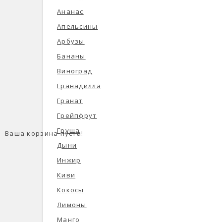
Ананас
Апельсины
Арбузы
Бананы
Виноград
Гранадилла
Гранат
Грейпфрут
Груша
Ваша корзина пуста!
Дыни
Инжир
Киви
Кокосы
Лимоны
Манго