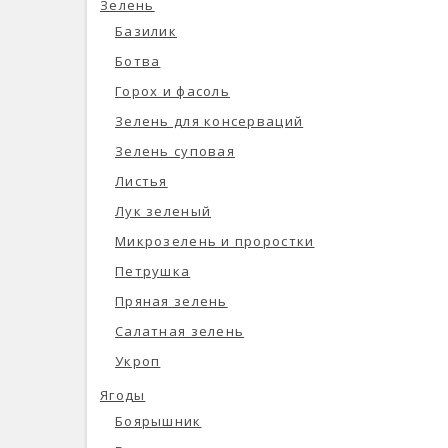
Зелень
Базилик
Ботва
Горох и фасоль
Зелень для консерваций
Зелень суповая
Листья
Лук зеленый
Микрозелень и проростки
Петрушка
Пряная зелень
Салатная зелень
Укроп
Ягоды
Боярышник