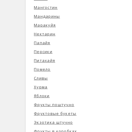
Мангостин
Мандарины
Маракуйя
Нектарин
Папайя
Персики
Питахайя
Помело
Сливы
Хурма
Яблоки
Фрукты поштучно
Фруктовые букеты
Экзотика штучно
Фрукты в коробках