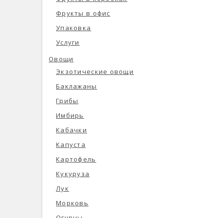
Фрукты в офис
Упаковка
Услуги
Овощи
Экзотические овощи
Баклажаны
Грибы
Имбирь
Кабачки
Капуста
Картофель
Кукуруза
Лук
Морковь
Огурцы