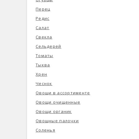
Перец
Редис
Салат
Свекла
Сельдерей
Томаты
Тыква
Хрен
Чеснок
Овощи в ассортименте
Овощи очищенные
Овощи органик
Овощные палочки
Соленья