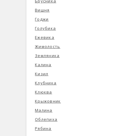
Брусника
Вишня
Годжи
Голубика
Ежевика
Жимолость
Земляника
Калина
Кизил
Клубника
Клюква
Крыжовник
Малина
Облепиха
Рябина