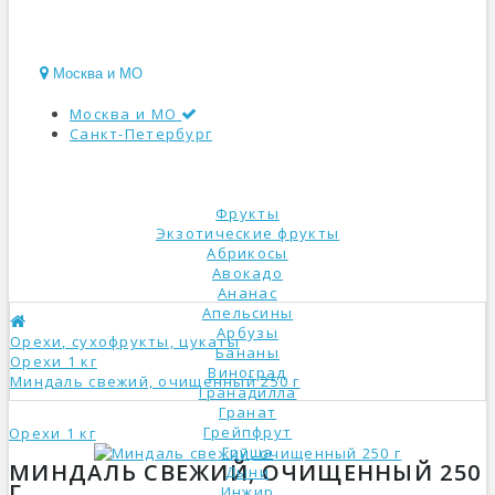
Москва и МО
Москва и МО
Санкт-Петербург
КАТАЛОГ
Фрукты
Экзотические фрукты
Абрикосы
Авокадо
Ананас
Апельсины
Арбузы
Орехи, сухофрукты, цукаты
Бананы
Орехи 1 кг
Виноград
Миндаль свежий, очищенный 250 г
Гранадилла
Гранат
Грейпфрут
Орехи 1 кг
Груша
МИНДАЛЬ СВЕЖИЙ, ОЧИЩЕННЫЙ 250
Дыни
Г
Инжир