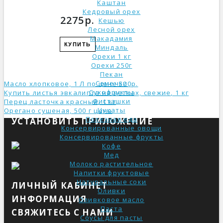
Каштан
Кедровый орех
2275р.
Кешью
Лесной орех
Макадамия
КУПИТЬ
Миндаль
Орехи 1 кг
Орехи 250г
Пекан
Семечки
Масло хлопковое, 1 Л по цене 500р.
Сухофрукты
Купить листья эвкалипта на ветках, свежие, 1 кг
Фисташки
Перец ласточка красный, 1 кг
Цукаты
Орегано сушеная, 500 г ценa
Полезная еда
УСТАНОВИТЬ ПРИЛОЖЕНИЕ
Консервированные овощи
Консервированные фрукты
Кофе
Мед
Молоко растительное
Напитки фруктовые
Натуральные соки
ЛИЧНЫЙ КАБИНЕТ
Оливки
ИНФОРМАЦИЯ
Оливковое масло
Паста
СВЯЖИТЕСЬ С НАМИ
Соусы для пасты