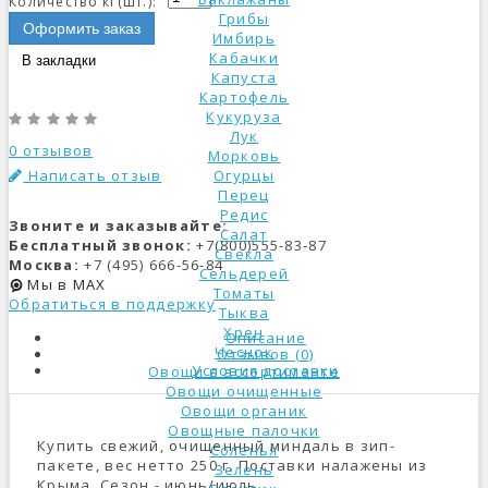
Количество кг(шт.):
Грибы
Оформить заказ
Имбирь
Кабачки
В закладки
Капуста
Картофель
Кукуруза
Лук
0 отзывов
Морковь
Написать отзыв
Огурцы
Перец
Редис
Звоните и заказывайте:
Салат
Бесплатный звонок:
+7(800)555-83-87
Свекла
Москва:
+7 (495) 666-56-84
Сельдерей
Мы в MAX
Томаты
Обратиться в поддержку
Тыква
Хрен
Описание
Чеснок
Отзывов (0)
Условия доставки
Овощи в ассортименте
Овощи очищенные
Овощи органик
Овощные палочки
Купить свежий, очищенный миндаль в зип-
Соленья
пакете, вес нетто 250 г. Поставки налажены из
Зелень
Крыма. Сезон - июнь/июль.