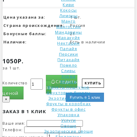
Киви
Кокосы
Лимоны
Цена указана за:
1 шт.
Манго
Страна происхождения:
Россия
Мангостин
Мандарины
Бонусные баллы:
21
Маракуйя
Наличие:
Есть в наличии
Нектарин
Папайя
Персики
1050Р.
Питахайя
Помело
за 1 шт.
Сливы
Хурма
Следить
Яблоки
Количество
КУПИТЬ
за
Фрукты поштучно
ценой
Фруктовые букеты
Купить в 1 клик
Экзотика штучно
×
Фрукты в коробках
Фрукты в офис
ЗАКАЗ В 1 КЛИК
Упаковка
Услуги
Ваше имя:
Овощи
Телефон:
Экзотические овощи
Баклажаны