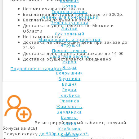
Базилик
Ботва
Нет минимального заказа
Горох и фасоль
Бесплатная доставка при заказе от 3000р.
Зелень для консерваций
Бесплатный подъем на этаж
Зелень суповая
Доставка осуществляется по Москве и
Листья
Области
Лук зеленый
Нет самовывоза
Микрозелень и проростки
Доставка на следующий день при заказе до
Петрушка
23-59
Пряная зелень
Доставка день-в-день при заказе до 14-00
Салатная зелень
Доставка осуществляется ежедневно
Укроп
Ягоды
Подробнее о тарифах
Боярышник
Брусника
Вишня
Годжи
Голубика
Ежевика
Жимолость
Земляника
Калина
Регистрируй личный кабинет, получай
Кизил
бонусы за ВСЁ!
Клубника
Получи скидку
до 500р на 1й заказ*.
Клюква