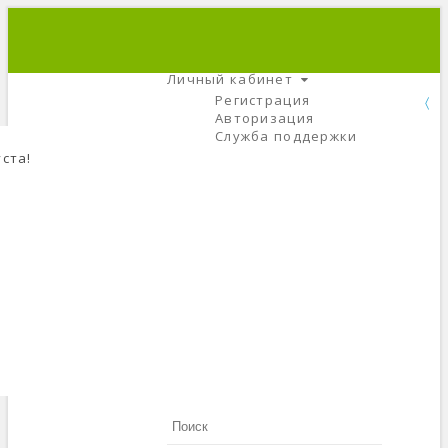
+7 (495) 666-56-84
C 9 До 21
Личный кабинет
Регистрация
Авторизация
Служба поддержки
ста!