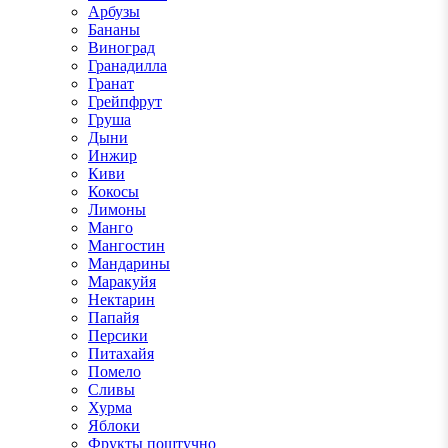
Арбузы
Бананы
Виноград
Гранадилла
Гранат
Грейпфрут
Груша
Дыни
Инжир
Киви
Кокосы
Лимоны
Манго
Мангостин
Мандарины
Маракуйя
Нектарин
Папайя
Персики
Питахайя
Помело
Сливы
Хурма
Яблоки
Фрукты поштучно