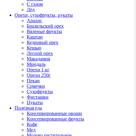
С газом
Лёд
Орехи, сухофрукты, цукаты
Арахис
Бразильский орех
Вяленые фрукты
Каштан
Кедровый орех
Кешью
Лесной орех
Макадамия
Миндаль
Орехи 1 кг
Орехи 250г
Пекан
Семечки
Сухофрукты
Фисташки
Цукаты
Полезная еда
Консервированные овощи
Консервированные фрукты
Кофе
Мед
Молоко растительное