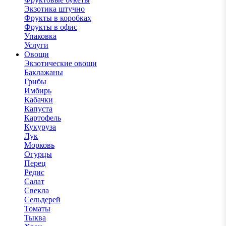
Экзотика штучно
Фрукты в коробках
Фрукты в офис
Упаковка
Услуги
Овощи
Экзотические овощи
Баклажаны
Грибы
Имбирь
Кабачки
Капуста
Картофель
Кукуруза
Лук
Морковь
Огурцы
Перец
Редис
Салат
Свекла
Сельдерей
Томаты
Тыква