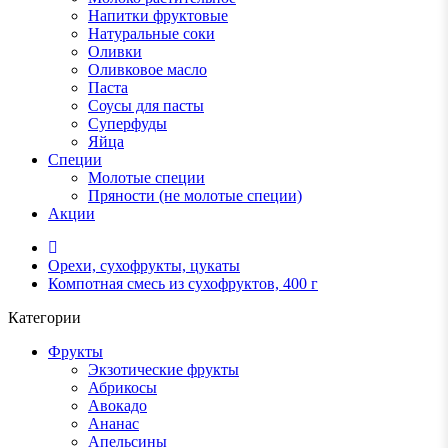
Напитки фруктовые
Натуральные соки
Оливки
Оливковое масло
Паста
Соусы для пасты
Суперфуды
Яйца
Специи
Молотые специи
Пряности (не молотые специи)
Акции
Орехи, сухофрукты, цукаты
Компотная смесь из сухофруктов, 400 г
Категории
Фрукты
Экзотические фрукты
Абрикосы
Авокадо
Ананас
Апельсины