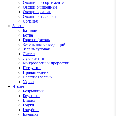
Овощи в ассортименте
Овощи очищенные
Овощи органик
Овощные палочки
Соленья
Зелень
Базилик
Ботва
Горох и фасоль
Зелень для консерваций
Зелень суповая
Листья
Лук зеленый
Микрозелень и проростки
Петрушка
Пряная зелень
Салатная зелень
Укроп
Ягоды
Боярышник
Брусника
Вишня
Годжи
Голубика
Ежевика