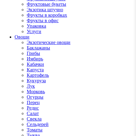
Фруктовые букеты
Экзотика штучно
Фрукты в коробках
Фрукты в офис
Упаковка
Услуги
Овощи
Экзотические овощи
Баклажаны
Грибы
Имбирь
Кабачки
Капуста
Картофель
Кукуруза
Лук
Морковь
Огурцы
Перец
Редис
Салат
Свекла
Сельдерей
Томаты
Тыква