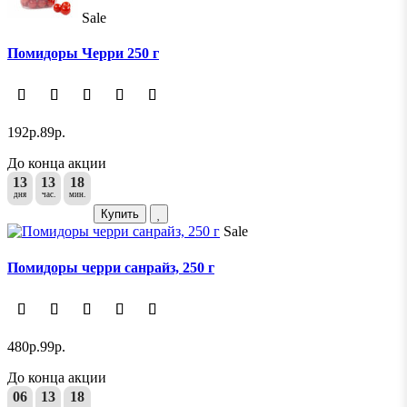
Sale
Помидоры Черри 250 г
192р.
89р.
До конца акции
13
13
18
дня
час.
мин.
Купить
Sale
Помидоры черри санрайз, 250 г
480р.
99р.
До конца акции
06
13
18