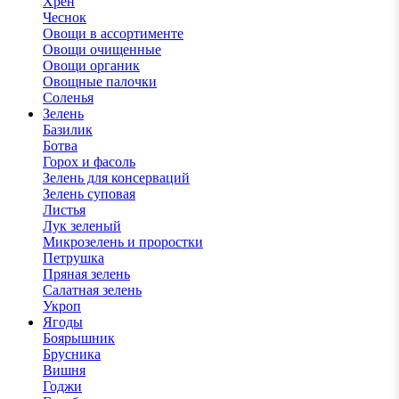
Хрен
Чеснок
Овощи в ассортименте
Овощи очищенные
Овощи органик
Овощные палочки
Соленья
Зелень
Базилик
Ботва
Горох и фасоль
Зелень для консерваций
Зелень суповая
Листья
Лук зеленый
Микрозелень и проростки
Петрушка
Пряная зелень
Салатная зелень
Укроп
Ягоды
Боярышник
Брусника
Вишня
Годжи