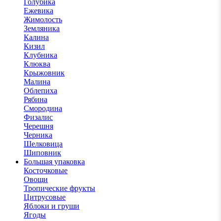
Голубика
Ежевика
Жимолость
Земляника
Калина
Кизил
Клубника
Клюква
Крыжовник
Малина
Облепиха
Рябина
Смородина
Физалис
Черешня
Черника
Шелковица
Шиповник
Большая упаковка
Косточковые
Овощи
Тропические фрукты
Цитрусовые
Яблоки и груши
Ягоды