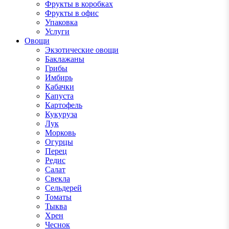
Фрукты в коробках
Фрукты в офис
Упаковка
Услуги
Овощи
Экзотические овощи
Баклажаны
Грибы
Имбирь
Кабачки
Капуста
Картофель
Кукуруза
Лук
Морковь
Огурцы
Перец
Редис
Салат
Свекла
Сельдерей
Томаты
Тыква
Хрен
Чеснок