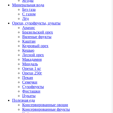
Ягоды
Минеральная вода
Без газа
С газом
Лёд
Орехи, сухофрукты, цукаты
Арахис
Бразильский орех
Вяленые фрукты
Каштан
Кедровый орех
Кешью
Лесной орех
Макадамия
Миндаль
Орехи 1 кг
Орехи 250г
Пекан
Семечки
Сухофрукты
Фисташки
Цукаты
Полезная еда
Консервированные овощи
Консервированные фрукты