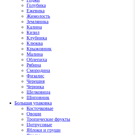
Голубика
Ежевика
Жимолость
Земляника
Калина
Кизил
Клубника
Клюква
Крыжовник
Малина
Облепиха
Рябина
Смородина
Физалис
Черешня
Черника
Шелковица
Шиповник
Большая упаковка
Косточковые
Овощи
Тропические фрукты
Цитрусовые
Яблоки и груши