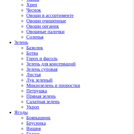
Хрен
Чеснок
Овощи в ассортименте
Овощи очищенные
Овощи органик
Овощные палочки
Соленья
Зелень
Базилик
Ботва
Горох и фасоль
Зелень для консерваций
Зелень суповая
Листья
Лук зеленый
Микрозелень и проростки
Петрушка
Пряная зелень
Салатная зелень
Укроп
Ягоды
Боярышник
Брусника
Вишня
Годжи