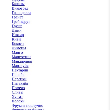
Бананы
Виноград
Гранадилла
Гранат
Грейпфрут
Груша
Дыни
Инжир
Киви
Кокосы
Лимоны
Манго
Мангостин
Мандарины
Маракуйя
Нектарин
Папайя
Персики
Питахайя
Помело
Сливы
Хурма
Яблоки
Фрукты поштучно
Фруктовые букеты