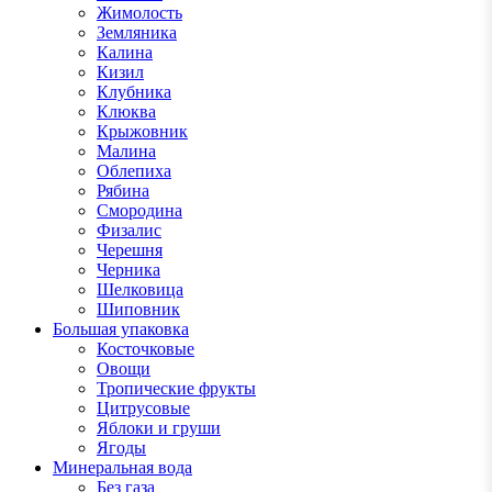
Жимолость
Земляника
Калина
Кизил
Клубника
Клюква
Крыжовник
Малина
Облепиха
Рябина
Смородина
Физалис
Черешня
Черника
Шелковица
Шиповник
Большая упаковка
Косточковые
Овощи
Тропические фрукты
Цитрусовые
Яблоки и груши
Ягоды
Минеральная вода
Без газа