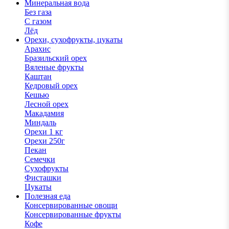
Минеральная вода
Без газа
С газом
Лёд
Орехи, сухофрукты, цукаты
Арахис
Бразильский орех
Вяленые фрукты
Каштан
Кедровый орех
Кешью
Лесной орех
Макадамия
Миндаль
Орехи 1 кг
Орехи 250г
Пекан
Семечки
Сухофрукты
Фисташки
Цукаты
Полезная еда
Консервированные овощи
Консервированные фрукты
Кофе