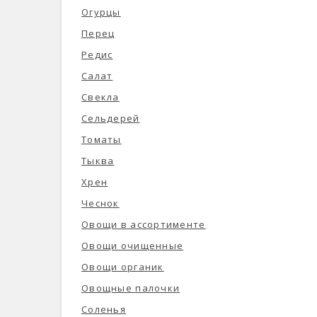
Огурцы
Перец
Редис
Салат
Свекла
Сельдерей
Томаты
Тыква
Хрен
Чеснок
Овощи в ассортименте
Овощи очищенные
Овощи органик
Овощные палочки
Соленья