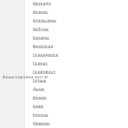
Авокадо
Ананас
Апельсины
Арбузы
Бананы
Виноград
Гранадилла
Гранат
Грейпфрут
Ваша корзина пуста!
Груша
Дыни
Инжир
Киви
Кокосы
Лимоны