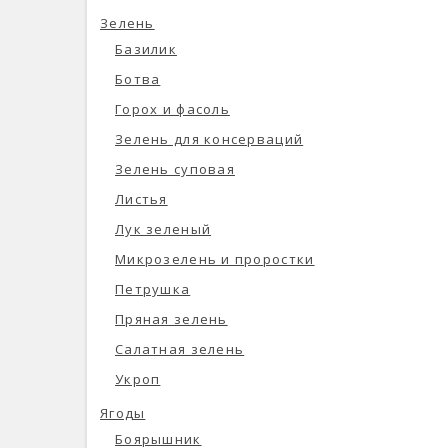
Зелень
Базилик
Ботва
Горох и фасоль
Зелень для консерваций
Зелень суповая
Листья
Лук зеленый
Микрозелень и проростки
Петрушка
Пряная зелень
Салатная зелень
Укроп
Ягоды
Боярышник