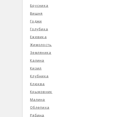
Брусника
Вишня
Годжи
Голубика
Ежевика
Жимолость
Земляника
Калина
Кизил
Клубника
Клюква
Крыжовник
Малина
Облепиха
Рябина