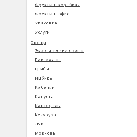
Фрукты в коробках
Фрукты в офис
Упаковка
Услуги
Овощи
Экзотические овощи
Баклажаны
Грибы
Имбирь
Кабачки
Капуста
Картофель
Кукуруза
Лук
Морковь