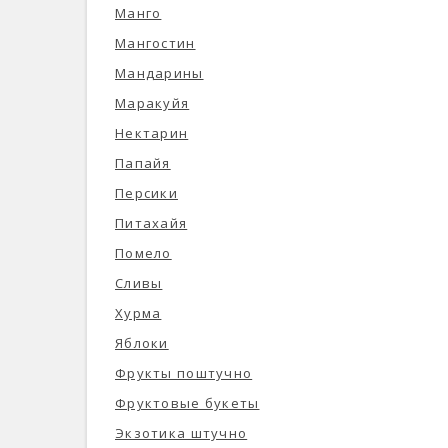
Манго
Мангостин
Мандарины
Маракуйя
Нектарин
Папайя
Персики
Питахайя
Помело
Сливы
Хурма
Яблоки
Фрукты поштучно
Фруктовые букеты
Экзотика штучно