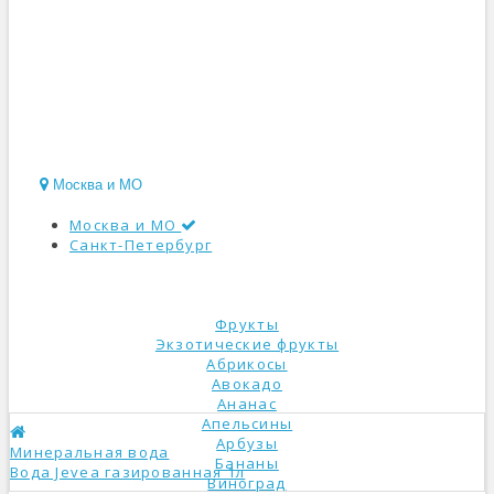
Москва и МО
Москва и МО
Санкт-Петербург
КАТАЛОГ
Фрукты
Экзотические фрукты
Абрикосы
Авокадо
Ананас
Апельсины
Арбузы
Минеральная вода
Бананы
Вода Jevea газированная 1л
Виноград