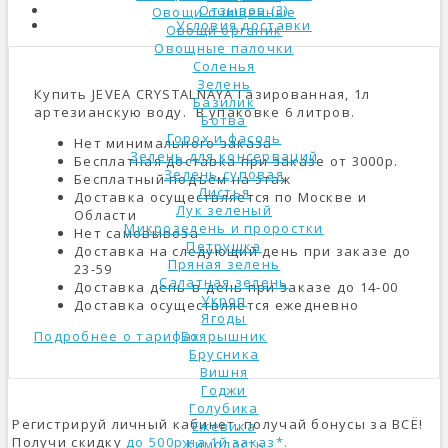
Отзывов (3)
Овощи очищенные
Условия доставки
Овощи органик
Овощные палочки
Соленья
Зелень
Купить JEVEA CRYSTALNAYA Газированная, 1л
Базилик
артезианскую воду. В упаковке 6 литров.
Ботва
Горох и фасоль
Нет минимального заказа
Зелень для консерваций
Бесплатная доставка при заказе от 3000р.
Зелень суповая
Бесплатный подъем на этаж
Листья
Доставка осуществляется по Москве и
Лук зеленый
Области
Микрозелень и проростки
Нет самовывоза
Петрушка
Доставка на следующий день при заказе до
Пряная зелень
23-59
Салатная зелень
Доставка день-в-день при заказе до 14-00
Укроп
Доставка осуществляется ежедневно
Ягоды
Подробнее о тарифах
Боярышник
Брусника
Вишня
Годжи
Голубика
Регистрируй личный кабинет, получай бонусы за ВСЁ!
Ежевика
Получи скидку
до 500р на 1й заказ*.
Жимолость