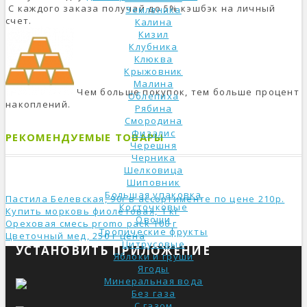
С каждого заказа получай до 5% кэшбэк на личный
Земляника
счет.
Калина
Кизил
Клубника
Клюква
Крыжовник
Малина
Чем больше покупок, тем больше процент
Облепиха
накоплений.
Рябина
Смородина
Физалис
РЕКОМЕНДУЕМЫЕ ТОВАРЫ
Черешня
Черника
Шелковица
Шиповник
Большая упаковка
Пастила Белевская, 90г в ассортименте по цене 210р.
Косточковые
Купить морковь фиолетовая, 1 кг
Овощи
Ореховая смесь promo pack 100 г
Тропические фрукты
Цветочный мед, 250 г ценa
Цитрусовые
УСТАНОВИТЬ ПРИЛОЖЕНИЕ
Яблоки и груши
Ягоды
Минеральная вода
Без газа
С газом