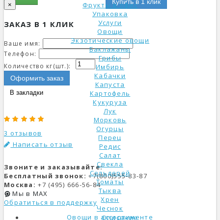
Купить в 1 клик
Фрукты в офис
×
Упаковка
Услуги
ЗАКАЗ В 1 КЛИК
Овощи
Экзотические овощи
Ваше имя:
Баклажаны
Телефон:
Грибы
Количество кг(шт.):
Имбирь
Кабачки
Оформить заказ
Капуста
В закладки
Картофель
Кукуруза
Лук
Морковь
Огурцы
3 отзывов
Перец
Написать отзыв
Редис
Салат
Свекла
Звоните и заказывайте:
Сельдерей
Бесплатный звонок:
+7(800)555-83-87
Томаты
Москва:
+7 (495) 666-56-84
Тыква
Мы в MAX
Хрен
Обратиться в поддержку
Чеснок
Овощи в ассортименте
Описание