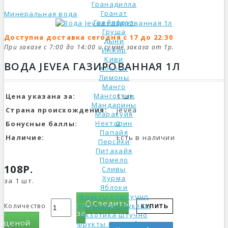
Гранадилла
Гранат
Минеральная вода
Грейпфрут
Груша
Доступна доставка сегодня с 17 до 22:30
Дыни
При заказе с 7:00 до 14:00 и сумме заказа от 1р.
Инжир
Киви
ВОДА JEVEA ГАЗИРОВАННАЯ 1Л
Кокосы
Лимоны
Манго
Мангостин
Цена указана за:
1 шт.
Мандарины
Страна происхождения:
Jevea
Маракуйя
Нектарин
Бонусные баллы:
2
Папайя
Наличие:
Есть в наличии
Персики
Питахайя
Помело
108Р.
Сливы
Хурма
за 1 шт.
Яблоки
Фрукты поштучно
Следить
Фруктовые букеты
Количество
КУПИТЬ
за
Экзотика штучно
ценой
Фрукты в коробках