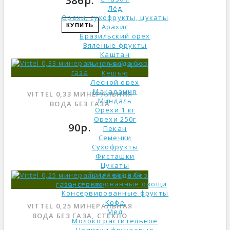
386р.
Лёд
Орехи, сухофрукты, цукаты
КУПИТЬ
Арахис
Бразильский орех
Вяленые фрукты
Каштан
Кедровый орех
Кешью
Лесной орех
Макадамия
VITTEL 0,33 МИНЕРАЛЬНАЯ
Миндаль
ВОДА БЕЗ ГАЗА
Орехи 1 кг
Орехи 250г
90р.
Пекан
Семечки
Сухофрукты
Фисташки
Цукаты
Полезная еда
Консервированные овощи
Консервированные фрукты
Кофе
VITTEL 0,25 МИНЕРАЛЬНАЯ
Мед
ВОДА БЕЗ ГАЗА, СТЕКЛО
Молоко растительное