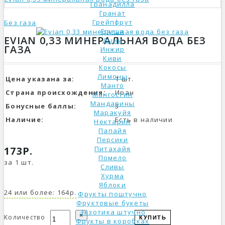
Гранадилла
Гранат
Грейпфрут
Без газа
Груша
EVIAN 0,33 МИНЕРАЛЬНАЯ ВОДА БЕЗ
Дыни
ГАЗА
Инжир
Киви
Кокосы
Лимоны
Цена указана за:
1 шт.
Манго
Страна происхождения:
Иран
Мангостин
Мандарины
Бонусные баллы:
3
Маракуйя
Наличие:
Есть в наличии
Нектарин
Папайя
Персики
173Р.
Питахайя
Помело
за 1 шт.
Сливы
Хурма
Яблоки
24 или более: 164р.
Фрукты поштучно
Фруктовые букеты
Экзотика штучно
×
Количество
КУПИТЬ
Фрукты в коробках