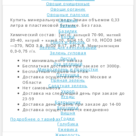
Овощи очищенные
Овощи органик
Овощные палочки
Купить минеральную воду Эвиан объемом 0,33
Соленья
литра в пластиковой бутылке. Без газа.
Зелень
Базилик
[мг/л]: кальций 70-90, магний
Химический состав:
Ботва
20-40, натрий + калий 10, SO4 15, Cl 10, HCO3 340
Горох и фасоль
—370, NO3 3,9, SiO2 9-17, pH 7-8. Минерализация
Зелень для консерваций
0,3-0,75 г/л.
Зелень суповая
Листья
Нет минимального заказа
Лук зеленый
Бесплатная доставка при заказе от 3000р.
Микрозелень и проростки
Бесплатный подъем на этаж
Петрушка
Доставка осуществляется по Москве и
Пряная зелень
Области
Салатная зелень
Нет самовывоза
Укроп
Доставка на следующий день при заказе до
Ягоды
23-59
Боярышник
Доставка день-в-день при заказе до 14-00
Брусника
Доставка осуществляется ежедневно
Вишня
Годжи
Подробнее о тарифах
Голубика
Ежевика
Жимолость