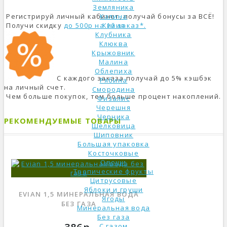
Земляника
Регистрируй личный кабинет, получай бонусы за ВСЁ!
Калина
Получи скидку
до 500р на 1й заказ*.
Кизил
Клубника
Клюква
Крыжовник
Малина
Облепиха
С каждого заказа получай до 5% кэшбэк
Рябина
на личный счет.
Смородина
Чем больше покупок, тем больше процент накоплений.
Физалис
Черешня
Черника
РЕКОМЕНДУЕМЫЕ ТОВАРЫ
Шелковица
Шиповник
Большая упаковка
Косточковые
Овощи
Тропические фрукты
Цитрусовые
Яблоки и груши
EVIAN 1,5 МИНЕРАЛЬНАЯ ВОДА
Ягоды
БЕЗ ГАЗА
Минеральная вода
Без газа
С газом