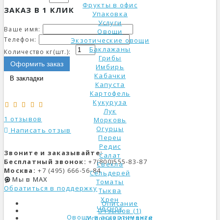
Фрукты в офис
ЗАКАЗ В 1 КЛИК
Упаковка
Услуги
Ваше имя:
Овощи
Телефон:
Экзотические овощи
Баклажаны
Количество кг(шт.):
Грибы
Оформить заказ
Имбирь
Кабачки
В закладки
Капуста
Картофель
Кукуруза
Лук
1 отзывов
Морковь
Огурцы
Написать отзыв
Перец
Редис
Звоните и заказывайте:
Салат
Бесплатный звонок:
+7(800)555-83-87
Свекла
Москва:
+7 (495) 666-56-84
Сельдерей
Мы в MAX
Томаты
Обратиться в поддержку
Тыква
Хрен
Описание
Чеснок
Отзывов (1)
Овощи в ассортименте
Условия доставки