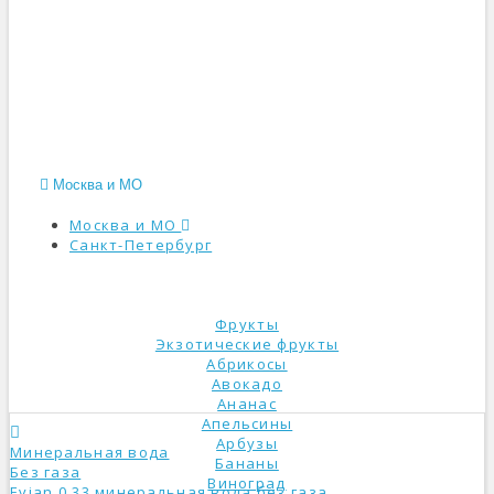
Москва и МО
Москва и МО
Санкт-Петербург
КАТАЛОГ
Фрукты
Экзотические фрукты
Абрикосы
Авокадо
Ананас
Апельсины
Арбузы
Минеральная вода
Бананы
Без газа
Виноград
Evian 0,33 минеральная вода без газа