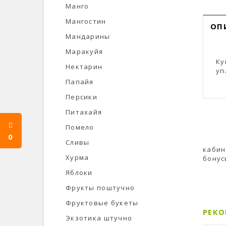
Манго
Мангостин
ОП
Мандарины
Маракуйя
Ку
Нектарин
уп
Папайя
Персики
Питахайя
Помело
0
Сливы
кабин
Хурма
бонус
Яблоки
Фрукты поштучно
Фруктовые букеты
РЕК
Экзотика штучно