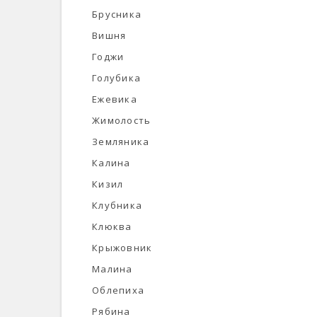
Брусника
Вишня
Годжи
Голубика
Ежевика
Жимолость
Земляника
Калина
Кизил
Клубника
Клюква
Крыжовник
Малина
Облепиха
Рябина