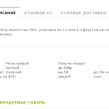
ИСАНИЕ
ОТЗЫВОВ (1)
УСЛОВИЯ ДОСТАВКИ
пить мангостин 250г, упаковка из 2-х или 3-х фруктов на 
аковку.
Регистрируй
Получи скидку
личный
до 500р
ет, получай
на 1й
до 5% к
ы за ВСЁ!
заказ*.
счет.
ОМЕНДУЕМЫЕ ТОВАРЫ