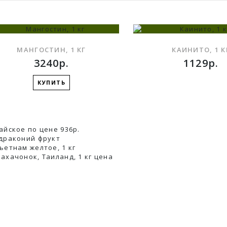
МАНГОСТИН, 1 КГ
КАИНИТО, 1 К
3240р.
1129р.
КУПИТЬ
В ЗАКЛАДКИ
айское по цене 936р.
драконий фрукт
ьетнам желтое, 1 кг
ахачонок, Таиланд, 1 кг ценa