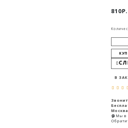
810Р.
Количес
КУП
СЛ
В ЗА
Звонит
Беспла
Москва
Мы в
Обрати