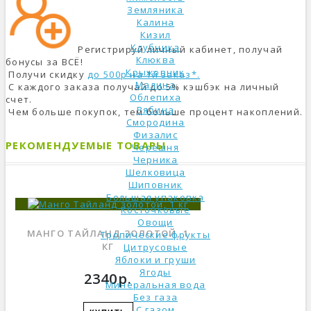
Земляника
Калина
Кизил
Клубника
Регистрируй личный кабинет, получай
Клюква
бонусы за ВСЁ!
Крыжовник
Получи скидку
до 500р на 1й заказ*.
Малина
С каждого заказа получай до 5% кэшбэк на личный
Облепиха
счет.
Рябина
Чем больше покупок, тем больше процент накоплений.
Смородина
Физалис
РЕКОМЕНДУЕМЫЕ ТОВАРЫ
Черешня
Черника
Шелковица
Шиповник
Большая упаковка
Косточковые
Овощи
МАНГО ТАЙЛАНД ЗОЛОТОЙ, 1
Тропические фрукты
КГ
Цитрусовые
Яблоки и груши
Ягоды
2340р.
Минеральная вода
Без газа
С газом