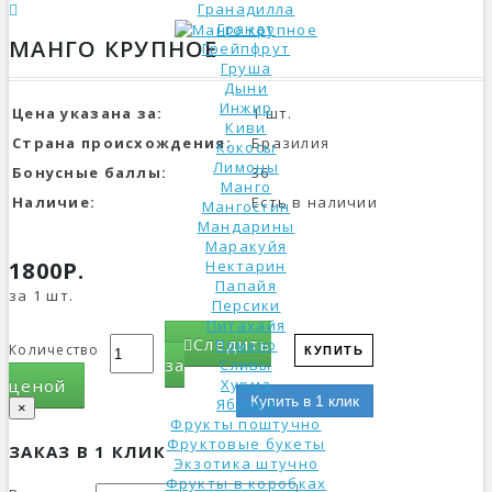
Гранадилла
Гранат
МАНГО КРУПНОЕ
Грейпфрут
Груша
Дыни
Инжир
Цена указана за:
1 шт.
Киви
Страна происхождения:
Бразилия
Кокосы
Лимоны
Бонусные баллы:
36
Манго
Наличие:
Есть в наличии
Мангостин
Мандарины
Маракуйя
1800Р.
Нектарин
Папайя
за 1 шт.
Персики
Питахайя
Следить
Помело
Количество
КУПИТЬ
за
Сливы
ценой
Хурма
Купить в 1 клик
Яблоки
×
Фрукты поштучно
Фруктовые букеты
ЗАКАЗ В 1 КЛИК
Экзотика штучно
Фрукты в коробках