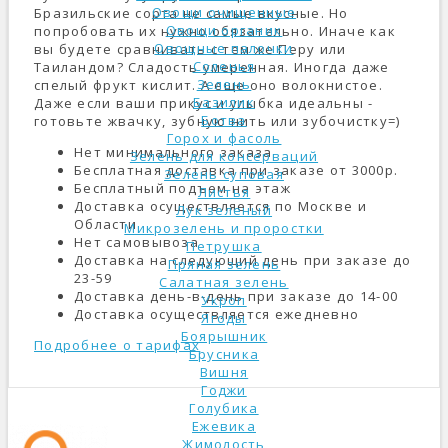
Овощи очищенные
Бразильские сорта не самые вкусные. Но
Овощи органик
попробовать их нужно обязательно. Иначе как
Овощные палочки
вы будете сравнивать с тем же Перу или
Соленья
Таиландом? Сладость умеренная. Иногда даже
Зелень
спелый фрукт кислит. А еще оно волокнистое.
Базилик
Даже если ваши прикус и улыбка идеальны -
Ботва
готовьте жвачку, зубную нить или зубочистку=)
Горох и фасоль
Нет минимального заказа
Зелень для консерваций
Бесплатная доставка при заказе от 3000р.
Зелень суповая
Бесплатный подъем на этаж
Листья
Доставка осуществляется по Москве и
Лук зеленый
Области
Микрозелень и проростки
Нет самовывоза
Петрушка
Доставка на следующий день при заказе до
Пряная зелень
23-59
Салатная зелень
Доставка день-в-день при заказе до 14-00
Укроп
Доставка осуществляется ежедневно
Ягоды
Боярышник
Подробнее о тарифах
Брусника
Вишня
Годжи
Голубика
Ежевика
Жимолость