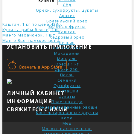
КУПИТЬ
Лёд
Орехи, сухофрукты, цукаты
Арахис
Бразильский орех
Каштан, 1 кг по цене 438р.
Вяленые фрукты
Купить грибы белые, 1 кг
Каштан
Манго Махачонок, 1 шт
Кедровый орех
Манго Вьетнамское ценa
Кешью
УСТАНОВИТЬ ПРИЛОЖЕНИЕ
Лесной орех
Макадамия
Миндаль
Орехи 1 кг
Орехи 250г
Пекан
Семечки
Сухофрукты
Фисташки
ЛИЧНЫЙ КАБИНЕТ
Цукаты
ИНФОРМАЦИЯ
Полезная еда
Консервированные овощи
СВЯЖИТЕСЬ С НАМИ
Консервированные фрукты
Кофе
Мед
Молоко растительное