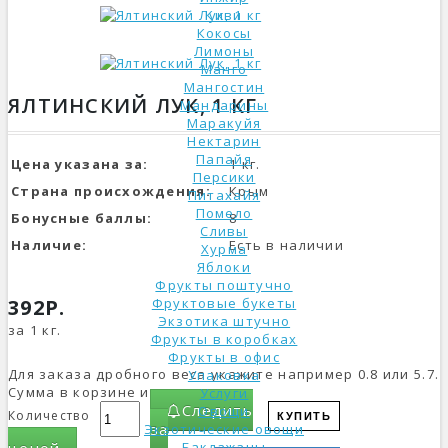
Киви
Кокосы
Лимоны
Манго
Мангостин
ЯЛТИНСКИЙ ЛУК, 1 КГ
Мандарины
Маракуйя
Нектарин
Папайя
Цена указана за:
1 кг.
Персики
Страна происхождения:
Крым
Питахайя
Помело
Бонусные баллы:
8
Сливы
Наличие:
Есть в наличии
Хурма
Яблоки
Фрукты поштучно
392Р.
Фруктовые букеты
Экзотика штучно
за 1 кг.
Фрукты в коробках
Фрукты в офис
Для заказа дробного веса укажите например 0.8 или 5.7.
Упаковка
Сумма в корзине изменится.
Услуги
Следить
Овощи
Количество
КУПИТЬ
за
Экзотические овощи
Баклажаны