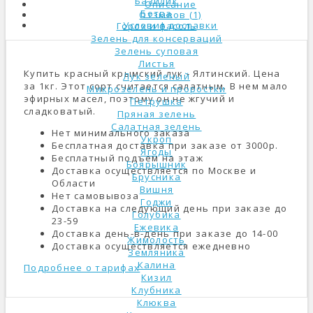
Базилик
Описание
Ботва
Отзывов (1)
Условия доставки
Горох и фасоль
Зелень для консерваций
Зелень суповая
Листья
Купить красный крымский лук - Ялтинский. Цена
Лук зеленый
за 1кг. Этот сорт считается салатным. В нем мало
Микрозелень и проростки
эфирных масел, поэтому он не жгучий и
Петрушка
сладковатый.
Пряная зелень
Салатная зелень
Нет минимального заказа
Укроп
Бесплатная доставка при заказе от 3000р.
Ягоды
Бесплатный подъем на этаж
Боярышник
Доставка осуществляется по Москве и
Брусника
Области
Вишня
Нет самовывоза
Годжи
Доставка на следующий день при заказе до
Голубика
23-59
Ежевика
Доставка день-в-день при заказе до 14-00
Жимолость
Доставка осуществляется ежедневно
Земляника
Калина
Подробнее о тарифах
Кизил
Клубника
Клюква