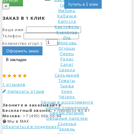
ценой
Купить в 1 клик
Грибы
×
Имбирь
Кабачки
ЗАКАЗ В 1 КЛИК
Капуста
Картофель
Ваше имя:
Кукуруза
Телефон:
Лук
Морковь
Количество кг(шт.):
Огурцы
Оформить заказ
Перец
Редис
В закладки
Салат
Свекла
Сельдерей
Томаты
1 отзывов
Тыква
Написать отзыв
Хрен
Чеснок
Овощи в ассортименте
Звоните и заказывайте:
Овощи очищенные
Бесплатный звонок:
+7(800)555-83-87
Овощи органик
Москва:
+7 (495) 666-56-84
Овощные палочки
Мы в MAX
Соленья
Обратиться в поддержку
Зелень