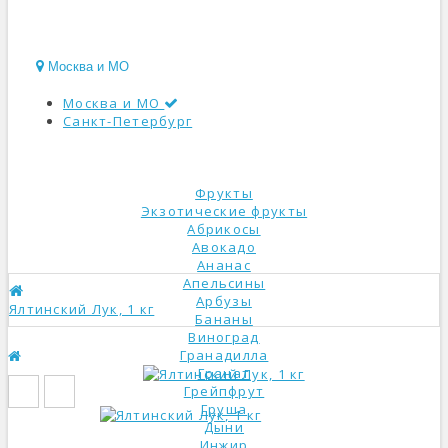
Москва и МО
Москва и МО
Санкт-Петербург
КАТАЛОГ
Фрукты
Экзотические фрукты
Абрикосы
Авокадо
Ананас
Апельсины
Арбузы
Ялтинский Лук, 1 кг
Бананы
Виноград
Гранадилла
Гранат
Грейпфрут
Груша
Дыни
Инжир