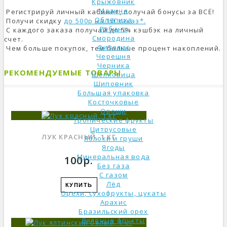
Крыжовник
Малина
Регистрируй личный кабинет, получай бонусы за ВСЁ!
Облепиха
Получи скидку
до 500р на 1й заказ*.
Рябина
С каждого заказа получай до 5% кэшбэк на личный
Смородина
счет.
Физалис
Чем больше покупок, тем больше процент накоплений.
Черешня
Черника
РЕКОМЕНДУЕМЫЕ ТОВАРЫ
Шелковица
Шиповник
Большая упаковка
Косточковые
Овощи
Тропические фрукты
Цитрусовые
ЛУК КРАСНЫЙ, 1 КГ
Яблоки и груши
Ягоды
Минеральная вода
100р.
Без газа
С газом
Лёд
КУПИТЬ
Орехи, сухофрукты, цукаты
Арахис
Бразильский орех
Вяленые фрукты