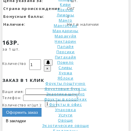
Цена указана за:
1 шт.
Киви
Страна происхождения:
СНГ
Кокосы
Лимоны
Бонусные баллы:
3
Манго
Наличие:
Нет в наличии
Мангостин
Мандарины
Маракуйя
163Р.
Нектарин
Папайя
за 1 шт.
Персики
Питахайя
Помело
Количество
Сливы
×
Хурма
Яблоки
ЗАКАЗ В 1 КЛИК
Фрукты поштучно
Фруктовые букеты
Ваше имя:
Экзотика штучно
Телефон:
Фрукты в коробках
Фрукты в офис
Количество кг(шт.):
Упаковка
Оформить заказ
Услуги
Овощи
В закладки
Экзотические овощи
Баклажаны