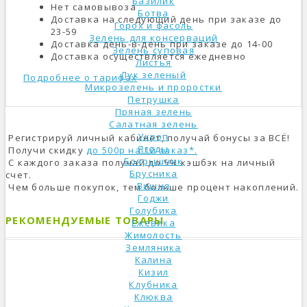
Базилик
Нет самовывоза
Ботва
Доставка на следующий день при заказе до
Горох и фасоль
23-59
Зелень для консерваций
Доставка день-в-день при заказе до 14-00
Зелень суповая
Доставка осуществляется ежедневно
Листья
Лук зеленый
Подробнее о тарифах
Микрозелень и проростки
Петрушка
Пряная зелень
Салатная зелень
Укроп
Регистрируй личный кабинет, получай бонусы за ВСЁ!
Ягоды
Получи скидку
до 500р на 1й заказ*.
Боярышник
С каждого заказа получай до 5% кэшбэк на личный
Брусника
счет.
Вишня
Чем больше покупок, тем больше процент накоплений.
Годжи
Голубика
РЕКОМЕНДУЕМЫЕ ТОВАРЫ
Ежевика
Жимолость
Земляника
Калина
Кизил
Клубника
Клюква