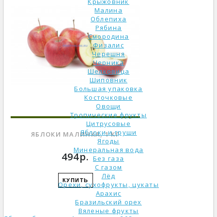
Крыжовник
Малина
Облепиха
Рябина
Смородина
Физалис
Черешня
Черника
Шелковица
Шиповник
Большая упаковка
Косточковые
Овощи
Тропические фрукты
Цитрусовые
Яблоки и груши
ЯБЛОКИ МАЛИНКА, 1 КГ
Ягоды
Минеральная вода
494р.
Без газа
С газом
Лёд
КУПИТЬ
Орехи, сухофрукты, цукаты
Арахис
Бразильский орех
Вяленые фрукты