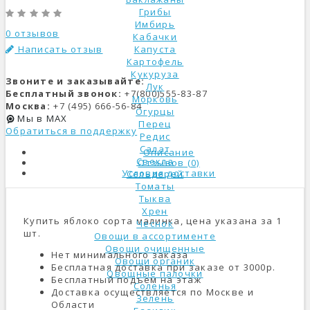
Грибы
Имбирь
0 отзывов
Кабачки
Написать отзыв
Капуста
Картофель
Кукуруза
Звоните и заказывайте:
Лук
Бесплатный звонок:
+7(800)555-83-87
Морковь
Москва:
+7 (495) 666-56-84
Огурцы
Мы в MAX
Перец
Обратиться в поддержку
Редис
Салат
Описание
Свекла
Отзывов (0)
Условия доставки
Сельдерей
Томаты
Тыква
Хрен
Купить яблоко сорта малинка, цена указана за 1
Чеснок
шт.
Овощи в ассортименте
Овощи очищенные
Нет минимального заказа
Овощи органик
Бесплатная доставка при заказе от 3000р.
Овощные палочки
Бесплатный подъем на этаж
Соленья
Доставка осуществляется по Москве и
Зелень
Области