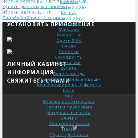
Яблоко богатырь, 1 шт по цене 208р.
Каштан
Купить дыня кыркагач, 1 кг
Кедровый орех
Яблоки малинка, 1 кг
Кешью
Папайя Хайнань, 1 кг ценa
Лесной орех
УСТАНОВИТЬ ПРИЛОЖЕНИЕ
Макадамия
Миндаль
Орехи 1 кг
Орехи 250г
Пекан
Семечки
Сухофрукты
Фисташки
ЛИЧНЫЙ КАБИНЕТ
Цукаты
ИНФОРМАЦИЯ
Полезная еда
Консервированные овощи
СВЯЖИТЕСЬ С НАМИ
Консервированные фрукты
Кофе
Мед
Молоко растительное
Напитки фруктовые
Натуральные соки
Оливки
Оливковое масло
Паста
Соусы для пасты