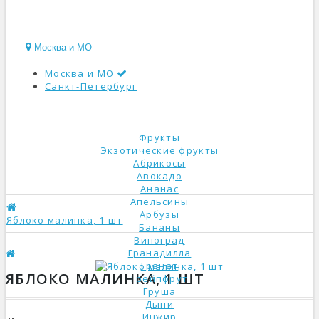
Москва и МО
Москва и МО
Санкт-Петербург
КАТАЛОГ
Фрукты
Экзотические фрукты
Абрикосы
Авокадо
Ананас
Апельсины
Арбузы
Яблоко малинка, 1 шт
Бананы
Виноград
Гранадилла
Гранат
ЯБЛОКО МАЛИНКА, 1 ШТ
Грейпфрут
Груша
Дыни
Инжир