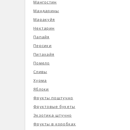
Мангостин
Мандарины
Маракуйя
Нектарин
Папайя
Персики
Питахайя
Помело
Сливы
Хурма
Яблоки
Фрукты поштучно
Фруктовые букеты
Экзотика штучно
Фрукты в коробках