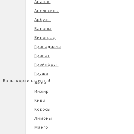
Ананас
Апельсины
Арбузы
Бананы
Виноград
Гранадилла
Гранат
Грейпфрут
Груша
Ваша корзина пуста!
Дыни
Инжир
Киви
Кокосы
Лимоны
Манго