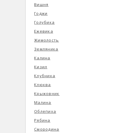
Вишня
Годжи
Голубика
Ежевика
Жимолость
Земляника
Калина
Кизил
Клубника
Клюква
Крыжовник
Малина
Облепиха
Рябина
Смородина