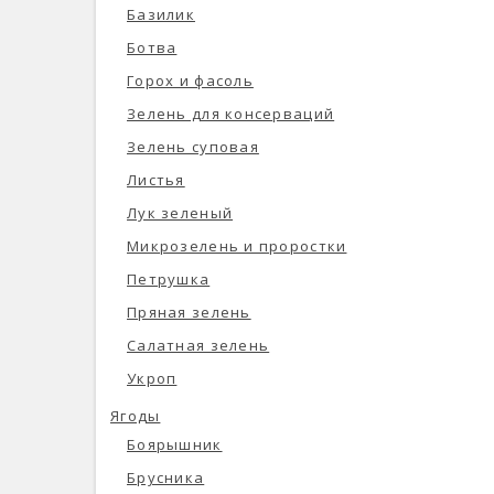
Базилик
Ботва
Горох и фасоль
Зелень для консерваций
Зелень суповая
Листья
Лук зеленый
Микрозелень и проростки
Петрушка
Пряная зелень
Салатная зелень
Укроп
Ягоды
Боярышник
Брусника