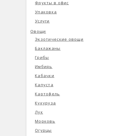
Фрукты в офис
Упаковка
Услуги
Овощи
Экзотические овощи
Баклажаны
Грибы
Имбирь
Кабачки
Капуста
Картофель
Кукуруза
Лук
Морковь
Огурцы