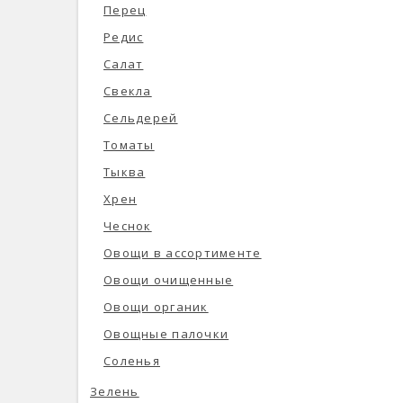
Перец
Редис
Салат
Свекла
Сельдерей
Томаты
Тыква
Хрен
Чеснок
Овощи в ассортименте
Овощи очищенные
Овощи органик
Овощные палочки
Соленья
Зелень