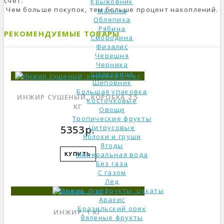
счет.
Крыжовник
Чем больше покупок, тем больше процент накоплений.
Малина
Облепиха
Рябина
РЕКОМЕНДУЕМЫЕ ТОВАРЫ
Смородина
Физалис
Черешня
Черника
Шелковица
Шиповник
Большая упаковка
ИНЖИР СУШЕНЫЙ, КОРОБКА 2.5
Косточковые
КГ
Овощи
Тропические фрукты
5353р.
Цитрусовые
Яблоки и груши
Ягоды
Минеральная вода
КУПИТЬ
Без газа
С газом
Лёд
Орехи, сухофрукты, цукаты
Арахис
Бразильский орех
ИНЖИР, 1 КГ
Вяленые фрукты