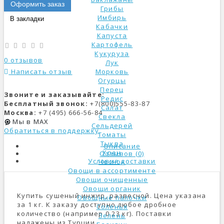
Оформить заказ
Грибы
Имбирь
В закладки
Кабачки
Капуста
Картофель
Кукуруза
0 отзывов
Лук
Написать отзыв
Морковь
Огурцы
Перец
Звоните и заказывайте:
Редис
Бесплатный звонок:
+7(800)555-83-87
Салат
Москва:
+7 (495) 666-56-84
Свекла
Мы в MAX
Сельдерей
Обратиться в поддержку
Томаты
Тыква
Описание
Хрен
Отзывов (0)
Условия доставки
Чеснок
Овощи в ассортименте
Овощи очищенные
Овощи органик
Купить сушеный инжир, развесной. Цена указана
Овощные палочки
за 1 кг. К заказу доступно любое дробное
Соленья
количество (например 0.23 кг). Поставки
Зелень
налажены из Турции.