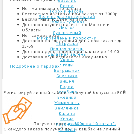
Базилик
Ботва
Нет минимального заказа
Горох и фасоль
Бесплатная доставка при заказе от 3000р.
Зелень для консерваций
Бесплатный подъем на этаж
Зелень суповая
Доставка осуществляется по Москве и
Листья
Области
Лук зеленый
Нет самовывоза
Микрозелень и проростки
Доставка на следующий день при заказе до
Петрушка
23-59
Пряная зелень
Доставка день-в-день при заказе до 14-00
Салатная зелень
Доставка осуществляется ежедневно
Укроп
Ягоды
Подробнее о тарифах
Боярышник
Брусника
Вишня
Годжи
Голубика
Регистрируй личный кабинет, получай бонусы за ВСЁ!
Ежевика
Жимолость
Земляника
Калина
Кизил
Получи скидку
до 500р на 1й заказ*.
Клубника
С каждого заказа получай до 5% кэшбэк на личный
Клюква