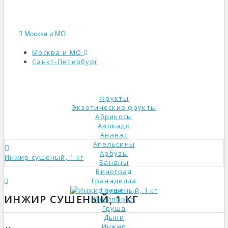
Москва и МО
Москва и МО
Санкт-Петербург
КАТАЛОГ
Фрукты
Экзотические фрукты
Абрикосы
Авокадо
Ананас
Апельсины
Арбузы
Инжир сушеный, 1 кг
Бананы
Виноград
Гранадилла
Гранат
ИНЖИР СУШЕНЫЙ, 1 КГ
Грейпфрут
Груша
Дыни
Инжир