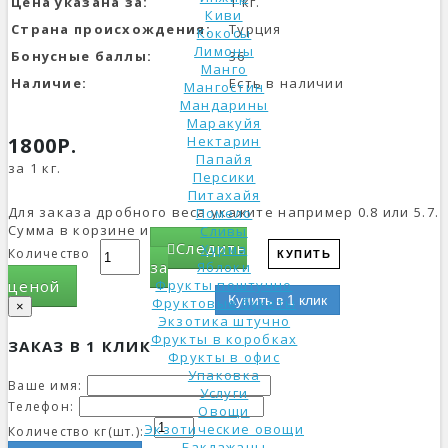
Цена указана за:
1 кг.
Киви
Страна происхождения:
Турция
Кокосы
Лимоны
Бонусные баллы:
36
Манго
Наличие:
Есть в наличии
Мангостин
Мандарины
Маракуйя
1800Р.
Нектарин
Папайя
за 1 кг.
Персики
Питахайя
Для заказа дробного веса укажите например 0.8 или 5.7.
Помело
Сумма в корзине изменится.
Сливы
Следить
Хурма
Количество
КУПИТЬ
за
Яблоки
ценой
Фрукты поштучно
Купить в 1 клик
Фруктовые букеты
×
Экзотика штучно
Фрукты в коробках
ЗАКАЗ В 1 КЛИК
Фрукты в офис
Упаковка
Ваше имя:
Услуги
Телефон:
Овощи
Экзотические овощи
Количество кг(шт.):
Баклажаны