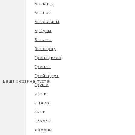
Авокадо
Ананас
Апельсины
Арбузы
Бананы
Виноград
Гранадилла
Гранат
Грейпфрут
Ваша корзина пуста!
Груша
Дыни
Инжир
Киви
Кокосы
Лимоны