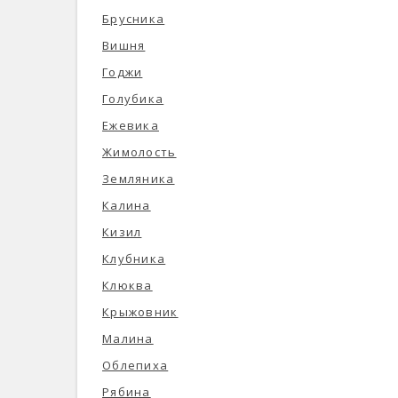
Брусника
Вишня
Годжи
Голубика
Ежевика
Жимолость
Земляника
Калина
Кизил
Клубника
Клюква
Крыжовник
Малина
Облепиха
Рябина