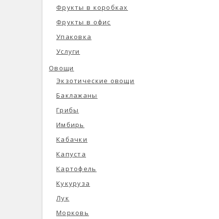
Фрукты в коробках
Фрукты в офис
Упаковка
Услуги
Овощи
Экзотические овощи
Баклажаны
Грибы
Имбирь
Кабачки
Капуста
Картофель
Кукуруза
Лук
Морковь