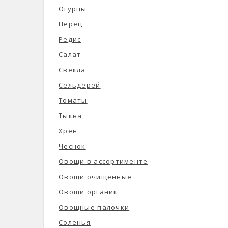
Огурцы
Перец
Редис
Салат
Свекла
Сельдерей
Томаты
Тыква
Хрен
Чеснок
Овощи в ассортименте
Овощи очищенные
Овощи органик
Овощные палочки
Соленья