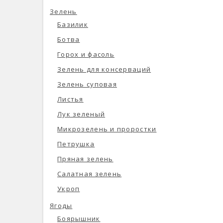
Зелень
Базилик
Ботва
Горох и фасоль
Зелень для консерваций
Зелень суповая
Листья
Лук зеленый
Микрозелень и проростки
Петрушка
Пряная зелень
Салатная зелень
Укроп
Ягоды
Боярышник