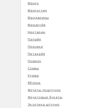
Манго
Мангостин
Мандарины
Маракуйя
Нектарин
Папайя
Персики
Питахайя
Помело
Сливы
Хурма
Яблоки
Фрукты поштучно
Фруктовые букеты
Экзотика штучно