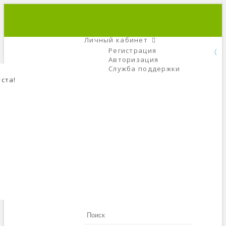
+7 (495) 666-56-84
C 9 До 21
Личный кабинет
Регистрация
Авторизация
Служба поддержки
ста!