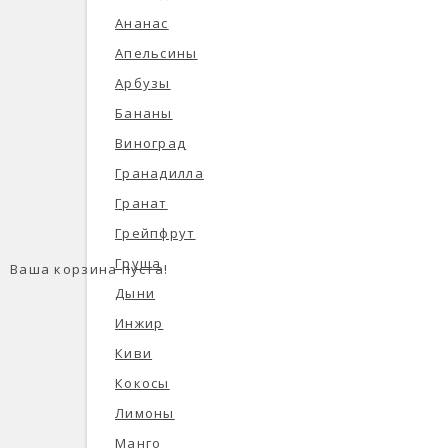
Ананас
Апельсины
Арбузы
Бананы
Виноград
Гранадилла
Гранат
Грейпфрут
Груша
Ваша корзина пуста!
Дыни
Инжир
Киви
Кокосы
Лимоны
Манго