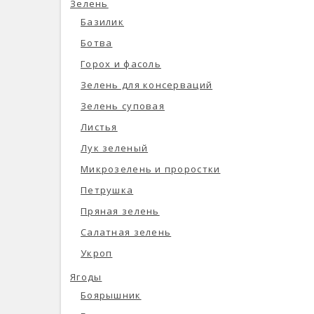
Зелень
Базилик
Ботва
Горох и фасоль
Зелень для консерваций
Зелень суповая
Листья
Лук зеленый
Микрозелень и проростки
Петрушка
Пряная зелень
Салатная зелень
Укроп
Ягоды
Боярышник