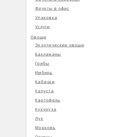
Фрукты в офис
Упаковка
Услуги
Овощи
Экзотические овощи
Баклажаны
Грибы
Имбирь
Кабачки
Капуста
Картофель
Кукуруза
Лук
Морковь
Огурцы