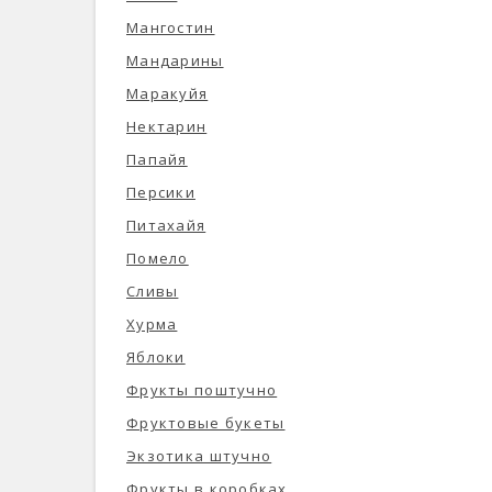
Мангостин
Мандарины
Маракуйя
Нектарин
Папайя
Персики
Питахайя
Помело
Сливы
Хурма
Яблоки
Фрукты поштучно
Фруктовые букеты
Экзотика штучно
Фрукты в коробках