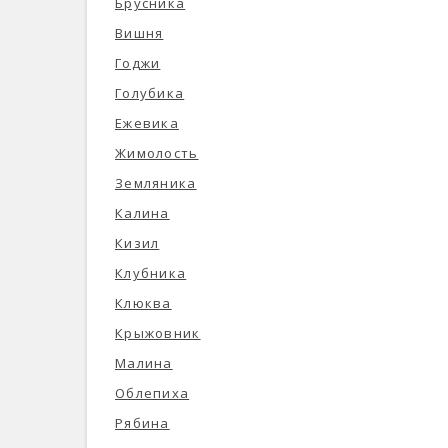
Брусника
Вишня
Годжи
Голубика
Ежевика
Жимолость
Земляника
Калина
Кизил
Клубника
Клюква
Крыжовник
Малина
Облепиха
Рябина