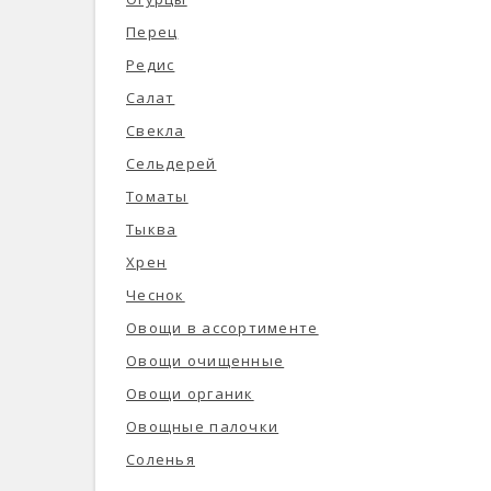
Перец
Редис
Салат
Свекла
Сельдерей
Томаты
Тыква
Хрен
Чеснок
Овощи в ассортименте
Овощи очищенные
Овощи органик
Овощные палочки
Соленья