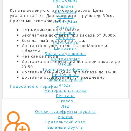
Крыжовник
Малина
Купить зеленую стручковую фасоль. Цена
Облепиха
указана за 1 кг. Длина одного стручка до 30см.
Рябина
Приятный освежающий вкус.
Смородина
Физалис
Нет минимального заказа
Черешня
Бесплатная доставка при заказе от 3000р.
Черника
Бесплатный подъем на этаж
Шелковица
Доставка осуществляется по Москве и
Шиповник
Области
Большая упаковка
Нет самовывоза
Косточковые
Доставка на следующий день при заказе до
Овощи
23-59
Тропические фрукты
Доставка день-в-день при заказе до 14-00
Цитрусовые
Доставка осуществляется ежедневно
Яблоки и груши
Ягоды
Подробнее о тарифах
Минеральная вода
Без газа
С газом
Лёд
Орехи, сухофрукты, цукаты
Арахис
Бразильский орех
Вяленые фрукты