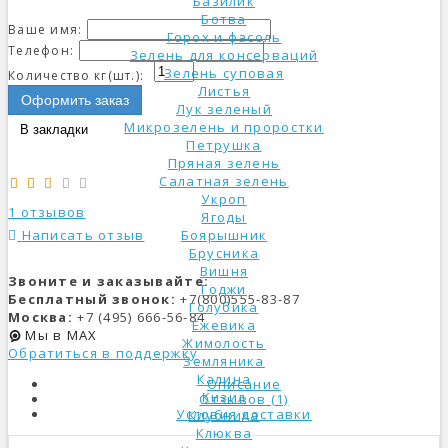
Базилик
Ботва
Ваше имя:
Горох и фасоль
Телефон:
Зелень для консерваций
Зелень суповая
Количество кг(шт.):
Листья
Оформить заказ
Лук зеленый
Микрозелень и проростки
В закладки
Петрушка
Пряная зелень
Салатная зелень
Укроп
1 отзывов
Ягоды
Написать отзыв
Боярышник
Брусника
Вишня
Звоните и заказывайте:
Годжи
Бесплатный звонок:
+7(800)555-83-87
Голубика
Москва:
+7 (495) 666-56-84
Ежевика
Мы в MAX
Жимолость
Обратиться в поддержку
Земляника
Калина
Описание
Кизил
Отзывов (1)
Условия доставки
Клубника
Клюква