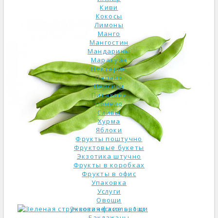
Киви
Кокосы
Лимоны
Манго
Мангостин
Мандарины
Маракуйя
Нектарин
Папайя
Персики
Питахайя
Помело
Сливы
Хурма
Яблоки
Фрукты поштучно
Фруктовые букеты
Экзотика штучно
Фрукты в коробках
Фрукты в офис
Упаковка
Услуги
Овощи
Экзотические овощи
Баклажаны