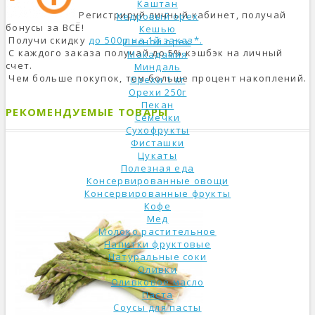
Каштан
Регистрируй личный кабинет, получай
Кедровый орех
бонусы за ВСЁ!
Кешью
Получи скидку
до 500р на 1й заказ*.
Лесной орех
С каждого заказа получай до 5% кэшбэк на личный
Макадамия
счет.
Миндаль
Чем больше покупок, тем больше процент накоплений.
Орехи 1 кг
Орехи 250г
Пекан
РЕКОМЕНДУЕМЫЕ ТОВАРЫ
Семечки
Сухофрукты
Фисташки
Цукаты
Полезная еда
Консервированные овощи
Консервированные фрукты
Кофе
Мед
Молоко растительное
Напитки фруктовые
Натуральные соки
Оливки
Оливковое масло
Паста
Соусы для пасты