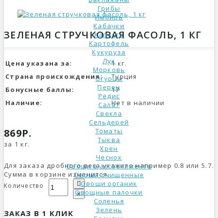
Грибы
Имбирь
Кабачки
ЗЕЛЕНАЯ СТРУЧКОВАЯ ФАСОЛЬ, 1 КГ
Капуста
Картофель
Кукуруза
Лук
Цена указана за:
1 кг.
Морковь
Страна происхождения:
Турция
Огурцы
Перец
Бонусные баллы:
17
Редис
Наличие:
Нет в наличии
Салат
Свекла
Сельдерей
869Р.
Томаты
Тыква
за 1 кг.
Хрен
Чеснок
Для заказа дробного веса укажите например 0.8 или 5.7.
Овощи в ассортименте
Сумма в корзине изменится.
Овощи очищенные
Овощи органик
Количество
Овощные палочки
×
Соленья
Зелень
ЗАКАЗ В 1 КЛИК