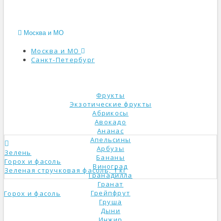
Москва и МО
Москва и МО
Санкт-Петербург
КАТАЛОГ
Фрукты
Экзотические фрукты
Абрикосы
Авокадо
Ананас
Апельсины
Арбузы
Зелень
Бананы
Горох и фасоль
Виноград
Зеленая стручковая фасоль, 1 кг
Гранадилла
Гранат
Грейпфрут
Горох и фасоль
Груша
Дыни
Инжир