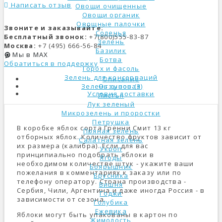
Написать отзыв
Овощи очищенные
Овощи органик
Овощные палочки
Звоните и заказывайте:
Соленья
Бесплатный звонок:
+7(800)555-83-87
Зелень
Москва:
+7 (495) 666-56-84
Базилик
Мы в MAX
Ботва
Обратиться в поддержку
Горох и фасоль
Зелень для консерваций
Описание
Отзывов (3)
Зелень суповая
Условия доставки
Листья
Лук зеленый
Микрозелень и проростки
Петрушка
В коробке яблок сорта Гренни Смит 13 кг
Пряная зелень
отборных яблок. Количество фруктов зависит от
Салатная зелень
их размера (калибра). Если для вас
Укроп
принципиально подобрать яблоки в
Ягоды
необходимом количестве штук - укажите ваши
Боярышник
пожелания в комментариях к заказу или по
Брусника
телефону оператору. Страна производства -
Вишня
Сербия, Чили, Аргентина и даже иногда Россия - в
Годжи
зависимости от сезона.
Голубика
Ежевика
Яблоки могут быть упакованы в картон по
Жимолость