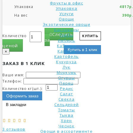
Фрукты в офис
Упаковка
4817р
Упаковка
Услуги
На вес
390р
Овощи
Экзотические овощи
Баклажаны
Следить
Грибы
Количество
КУПИТЬ
за
Имбирь
ценой
Кабачки
Купить в 1 клик
Капуста
×
Картофель
Кукуруза
ЗАКАЗ В 1 КЛИК
Лук
Морковь
Ваше имя:
Огурцы
Телефон:
Перец
Редис
Количество кг(шт.):
Салат
Оформить заказ
Свекла
Сельдерей
В закладки
Томаты
Тыква
Хрен
Чеснок
3 отзывов
Овощи в ассортименте