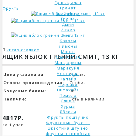
Гранадилла
Гранат
Фрукты
Грейпфрут
Груша
Дыни
Инжир
Киви
Кокосы
Лимоны
кисло-сладкое
Манго
ЯЩИК ЯБЛОК ГРЕННИ СМИТ, 13 КГ
Мангостин
Мандарины
Маракуйя
Нектарин
Цена указана за:
1 упак.
Папайя
Страна происхождения:
Сербия
Персики
Питахайя
Бонусные баллы:
96
Помело
Наличие:
Есть в наличии
Сливы
Хурма
Яблоки
4817Р.
Фрукты поштучно
Фруктовые букеты
за 1 упак.
Экзотика штучно
Фрукты в коробках