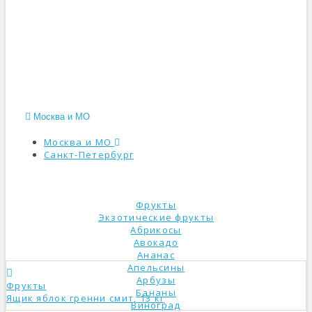
Москва и МО
Москва и МО
Санкт-Петербург
КАТАЛОГ
Фрукты
Экзотические фрукты
Абрикосы
Авокадо
Ананас
Апельсины
Арбузы
Фрукты
Бананы
Ящик яблок гренни смит, 13 кг
Виноград