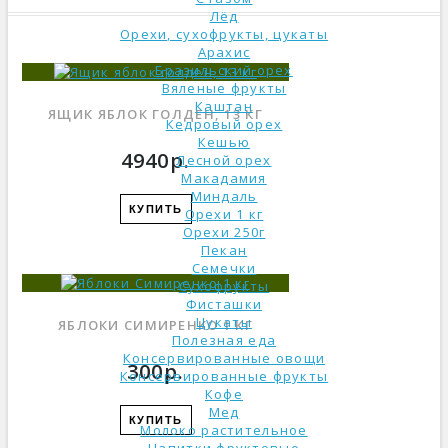
Лёд
Орехи, сухофрукты, цукаты
Арахис
Бразильский орех
Вяленые фрукты
Каштан
ЯЩИК ЯБЛОК ГОЛДЕН, 13 КГ
Кедровый орех
Кешью
4940р.
Лесной орех
Макадамия
Миндаль
КУПИТЬ
Орехи 1 кг
Орехи 250г
Пекан
Семечки
Сухофрукты
Фисташки
Цукаты
ЯБЛОКИ СИМИРЕНКО 1 КГ
Полезная еда
Консервированные овощи
300р.
Консервированные фрукты
Кофе
Мед
КУПИТЬ
Молоко растительное