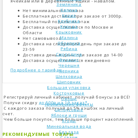
ячейкам или в деревянные ящики - навалом.
Земляника
Калина
Нет минимального заказа
Кизил
Бесплатная доставка при заказе от 3000р.
Клубника
Бесплатный подъем на этаж
Клюква
Доставка осуществляется по Москве и
Крыжовник
Области
Малина
Нет самовывоза
Облепиха
Доставка на следующий день при заказе до
Рябина
23-59
Смородина
Доставка день-в-день при заказе до 14-00
Физалис
Доставка осуществляется ежедневно
Черешня
Подробнее о тарифах
Черника
Шелковица
Шиповник
Большая упаковка
Косточковые
Регистрируй личный кабинет, получай бонусы за ВСЁ!
Овощи
Получи скидку
до 500р на 1й заказ*.
Тропические фрукты
С каждого заказа получай до 5% кэшбэк на личный
Цитрусовые
счет.
Яблоки и груши
Чем больше покупок, тем больше процент накоплений.
Ягоды
Минеральная вода
Без газа
РЕКОМЕНДУЕМЫЕ ТОВАРЫ
С газом