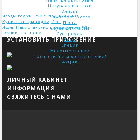
Напитки фруктовые
Натуральные соки
Оливки
Ягоды годжи, 250 г. по цене 540р.
Оливковое масло
Купить ягоды годжи, 3 кг
Паста
Ящик Пакистанских мандаринов, 10 кг
Соусы для пасты
Финик, 1 кг ценa
Суперфуды
УСТАНОВИТЬ ПРИЛОЖЕНИЕ
Яйца
Специи
Молотые специи
Пряности (не молотые специи)
Акции
ЛИЧНЫЙ КАБИНЕТ
ИНФОРМАЦИЯ
СВЯЖИТЕСЬ С НАМИ