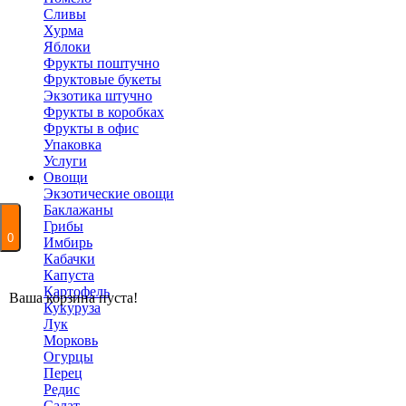
Сливы
Хурма
Яблоки
Фрукты поштучно
Фруктовые букеты
Экзотика штучно
Фрукты в коробках
Фрукты в офис
Упаковка
Услуги
Овощи
Экзотические овощи
Баклажаны
Грибы
0
Имбирь
Кабачки
Капуста
Картофель
Ваша корзина пуста!
Кукуруза
Лук
Морковь
Огурцы
Перец
Редис
Салат