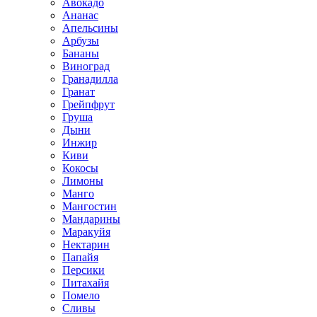
Авокадо
Ананас
Апельсины
Арбузы
Бананы
Виноград
Гранадилла
Гранат
Грейпфрут
Груша
Дыни
Инжир
Киви
Кокосы
Лимоны
Манго
Мангостин
Мандарины
Маракуйя
Нектарин
Папайя
Персики
Питахайя
Помело
Сливы