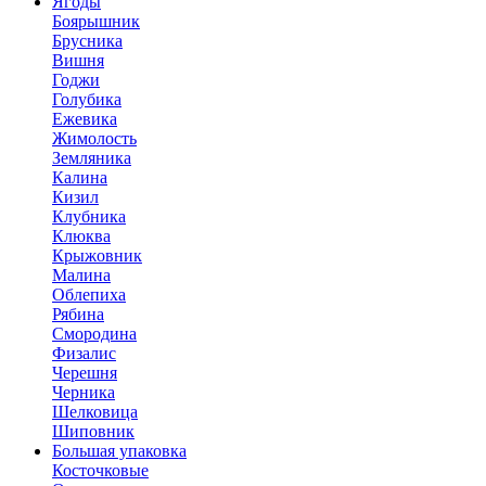
Ягоды
Боярышник
Брусника
Вишня
Годжи
Голубика
Ежевика
Жимолость
Земляника
Калина
Кизил
Клубника
Клюква
Крыжовник
Малина
Облепиха
Рябина
Смородина
Физалис
Черешня
Черника
Шелковица
Шиповник
Большая упаковка
Косточковые