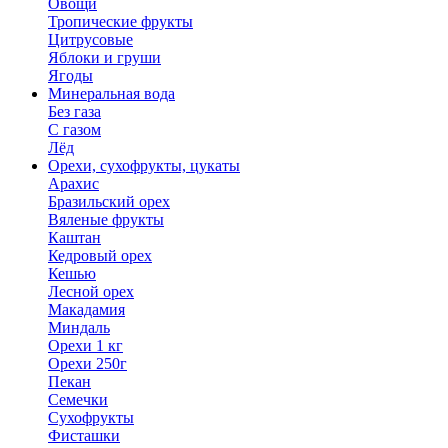
Овощи
Тропические фрукты
Цитрусовые
Яблоки и груши
Ягоды
Минеральная вода
Без газа
С газом
Лёд
Орехи, сухофрукты, цукаты
Арахис
Бразильский орех
Вяленые фрукты
Каштан
Кедровый орех
Кешью
Лесной орех
Макадамия
Миндаль
Орехи 1 кг
Орехи 250г
Пекан
Семечки
Сухофрукты
Фисташки