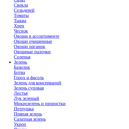
Свекла
Сельдерей
Томаты
Тыква
Хрен
Чеснок
Овощи в ассортименте
Овощи очищенные
Овощи органик
Овощные палочки
Соленья
Зелень
Базилик
Ботва
Горох и фасоль
Зелень для консерваций
Зелень суповая
Листья
Лук зеленый
Микрозелень и проростки
Петрушка
Пряная зелень
Салатная зелень
Укроп