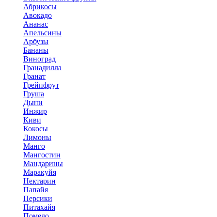
Абрикосы
Авокадо
Ананас
Апельсины
Арбузы
Бананы
Виноград
Гранадилла
Гранат
Грейпфрут
Груша
Дыни
Инжир
Киви
Кокосы
Лимоны
Манго
Мангостин
Мандарины
Маракуйя
Нектарин
Папайя
Персики
Питахайя
Помело