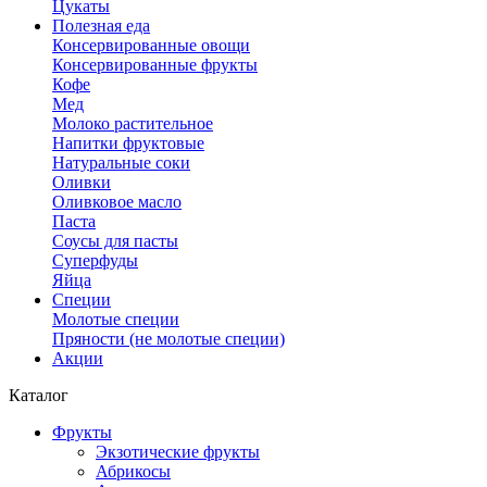
Цукаты
Полезная еда
Консервированные овощи
Консервированные фрукты
Кофе
Мед
Молоко растительное
Напитки фруктовые
Натуральные соки
Оливки
Оливковое масло
Паста
Соусы для пасты
Суперфуды
Яйца
Специи
Молотые специи
Пряности (не молотые специи)
Акции
Каталог
Фрукты
Экзотические фрукты
Абрикосы