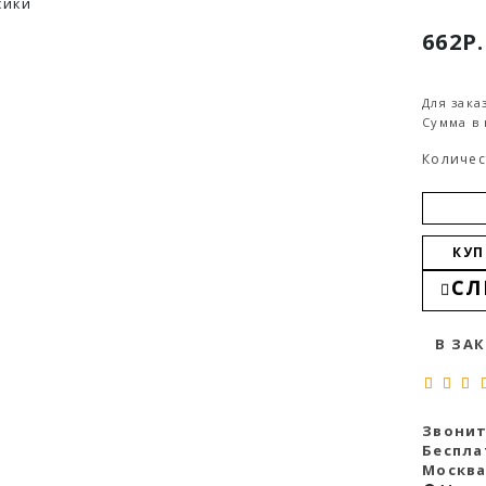
сики
662Р.
Для зака
Сумма в 
Количес
КУП
СЛ
В ЗА
Звонит
Беспла
Москва