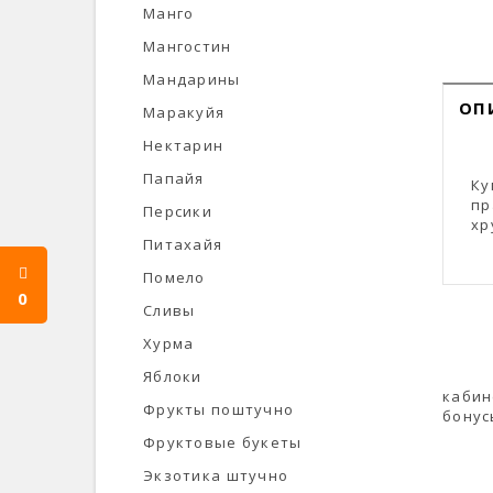
Манго
Мангостин
Мандарины
ОП
Маракуйя
Нектарин
Папайя
Ку
пр
Персики
хр
Питахайя
Помело
0
Сливы
Хурма
Яблоки
кабин
Фрукты поштучно
бонус
Фруктовые букеты
Экзотика штучно