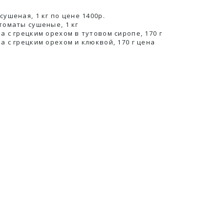
сушеная, 1 кг по цене 1400р.
томаты сушеные, 1 кг
а с грецким орехом в тутовом сиропе, 170 г
а с грецким орехом и клюквой, 170 г ценa