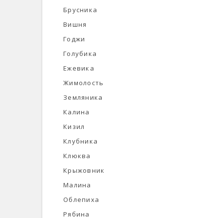
Брусника
Вишня
Годжи
Голубика
Ежевика
Жимолость
Земляника
Калина
Кизил
Клубника
Клюква
Крыжовник
Малина
Облепиха
Рябина