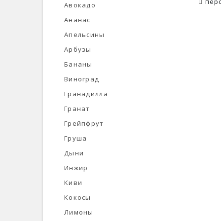
пер
Авокадо
Ананас
Апельсины
Арбузы
Бананы
Виноград
Гранадилла
Гранат
Грейпфрут
Груша
Дыни
Инжир
Киви
Кокосы
Лимоны