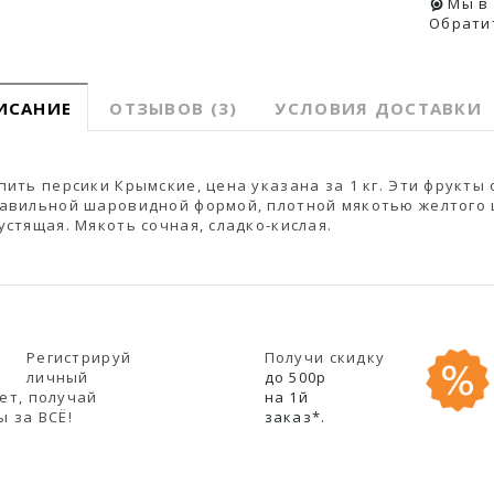
Мы в
Обрати
ИСАНИЕ
ОТЗЫВОВ (3)
УСЛОВИЯ ДОСТАВКИ
пить персики Крымские, цена указана за 1 кг. Эти фрукт
авильной шаровидной формой, плотной мякотью желтого ц
устящая. Мякоть сочная, сладко-кислая.
Регистрируй
Получи скидку
личный
до 500р
ет, получай
на 1й
ы за ВСЁ!
заказ*.