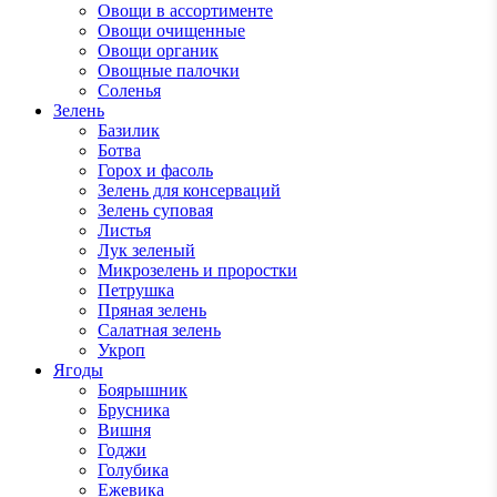
Овощи в ассортименте
Овощи очищенные
Овощи органик
Овощные палочки
Соленья
Зелень
Базилик
Ботва
Горох и фасоль
Зелень для консерваций
Зелень суповая
Листья
Лук зеленый
Микрозелень и проростки
Петрушка
Пряная зелень
Салатная зелень
Укроп
Ягоды
Боярышник
Брусника
Вишня
Годжи
Голубика
Ежевика