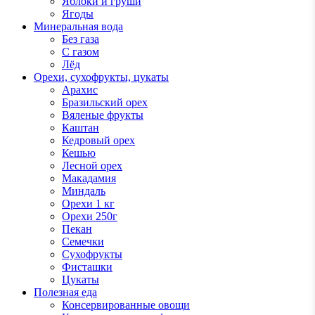
Яблоки и груши
Ягоды
Минеральная вода
Без газа
С газом
Лёд
Орехи, сухофрукты, цукаты
Арахис
Бразильский орех
Вяленые фрукты
Каштан
Кедровый орех
Кешью
Лесной орех
Макадамия
Миндаль
Орехи 1 кг
Орехи 250г
Пекан
Семечки
Сухофрукты
Фисташки
Цукаты
Полезная еда
Консервированные овощи