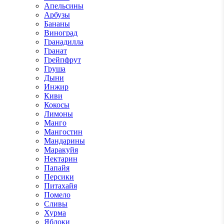
Апельсины
Арбузы
Бананы
Виноград
Гранадилла
Гранат
Грейпфрут
Груша
Дыни
Инжир
Киви
Кокосы
Лимоны
Манго
Мангостин
Мандарины
Маракуйя
Нектарин
Папайя
Персики
Питахайя
Помело
Сливы
Хурма
Яблоки