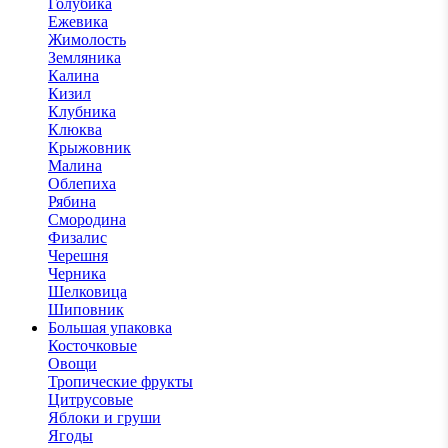
Голубика
Ежевика
Жимолость
Земляника
Калина
Кизил
Клубника
Клюква
Крыжовник
Малина
Облепиха
Рябина
Смородина
Физалис
Черешня
Черника
Шелковица
Шиповник
Большая упаковка
Косточковые
Овощи
Тропические фрукты
Цитрусовые
Яблоки и груши
Ягоды