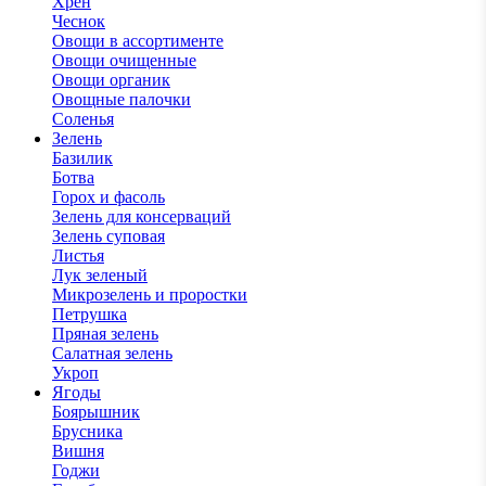
Хрен
Чеснок
Овощи в ассортименте
Овощи очищенные
Овощи органик
Овощные палочки
Соленья
Зелень
Базилик
Ботва
Горох и фасоль
Зелень для консерваций
Зелень суповая
Листья
Лук зеленый
Микрозелень и проростки
Петрушка
Пряная зелень
Салатная зелень
Укроп
Ягоды
Боярышник
Брусника
Вишня
Годжи