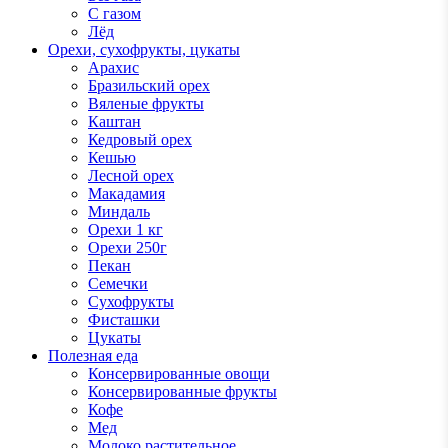
С газом
Лёд
Орехи, сухофрукты, цукаты
Арахис
Бразильский орех
Вяленые фрукты
Каштан
Кедровый орех
Кешью
Лесной орех
Макадамия
Миндаль
Орехи 1 кг
Орехи 250г
Пекан
Семечки
Сухофрукты
Фисташки
Цукаты
Полезная еда
Консервированные овощи
Консервированные фрукты
Кофе
Мед
Молоко растительное