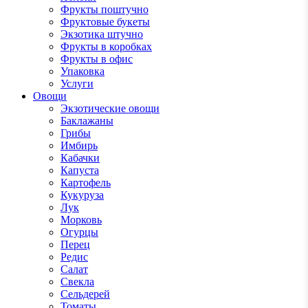
Фрукты поштучно
Фруктовые букеты
Экзотика штучно
Фрукты в коробках
Фрукты в офис
Упаковка
Услуги
Овощи
Экзотические овощи
Баклажаны
Грибы
Имбирь
Кабачки
Капуста
Картофель
Кукуруза
Лук
Морковь
Огурцы
Перец
Редис
Салат
Свекла
Сельдерей
Томаты