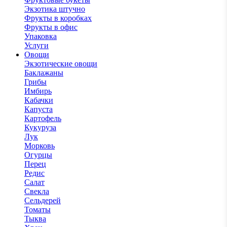
Экзотика штучно
Фрукты в коробках
Фрукты в офис
Упаковка
Услуги
Овощи
Экзотические овощи
Баклажаны
Грибы
Имбирь
Кабачки
Капуста
Картофель
Кукуруза
Лук
Морковь
Огурцы
Перец
Редис
Салат
Свекла
Сельдерей
Томаты
Тыква