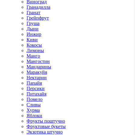
Виноград
Гранадилла
Гранат
Грейпфрут
Груша
Дыни
Инжир
Киви
Кокосы
Лимоны
Манго
Мангостин
Мандарины
Маракуйя
Нектарин
Папайя
Персики
Питахайя
Помело
Сливы
Хурма
Яблоки
Фрукты поштучно
Фруктовые букеты
Экзотика штучно