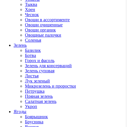
Тыква
Хрен
Чеснок
Овощи в ассортименте
Овощи очищенные
Овощи органик
Овощные палочки
Соленья
Зелень
Базилик
Ботва
Горох и фасоль
Зелень для консерваций
Зелень суповая
Листья
Лук зеленый
Микрозелень и проростки
Петрушка
Пряная зелень
Салатная зелень
Укроп
Ягоды
Боярышник
Брусника
Вишня