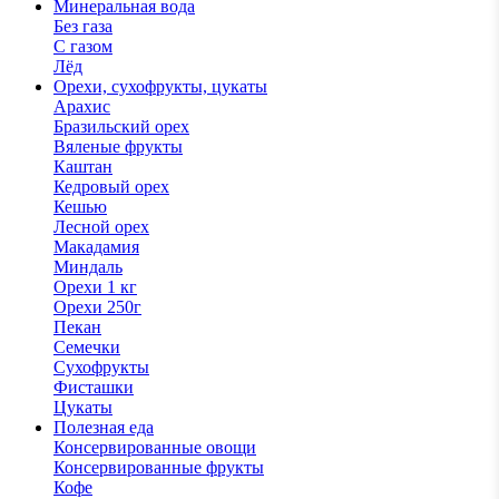
Минеральная вода
Без газа
С газом
Лёд
Орехи, сухофрукты, цукаты
Арахис
Бразильский орех
Вяленые фрукты
Каштан
Кедровый орех
Кешью
Лесной орех
Макадамия
Миндаль
Орехи 1 кг
Орехи 250г
Пекан
Семечки
Сухофрукты
Фисташки
Цукаты
Полезная еда
Консервированные овощи
Консервированные фрукты
Кофе