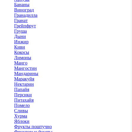
Бананы
Виноград
Гранадилла
Гранат
Грейпфрут
Груша
Дыни
Инжир
Киви
Кокосы
Лимоны
Манго
Мангостин
Мандарины
Маракуйя
Нектарин
Папайя
Персики
Питахайя
Помело
Сливы
Хурма
Яблоки
Фрукты поштучно
Фруктовые букеты