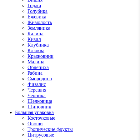
Годжи
Голубика
Ежевика
Жимолость
Земляника
Калина
Кизил
Клубника
Клюква
Крыжовник
Малина
Облепиха
Рябина
Смородина
Физалис
Черешня
Черника
Шелковица
Шиповник
Большая упаковка
Косточковые
Овощи
Тропические фрукты
Цитрусовые