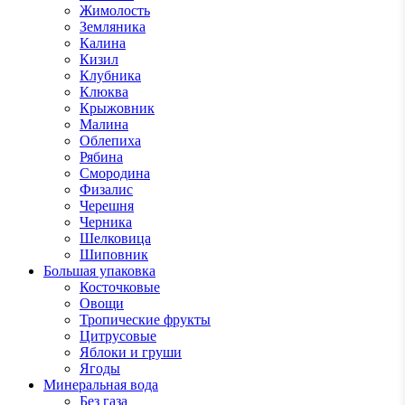
Жимолость
Земляника
Калина
Кизил
Клубника
Клюква
Крыжовник
Малина
Облепиха
Рябина
Смородина
Физалис
Черешня
Черника
Шелковица
Шиповник
Большая упаковка
Косточковые
Овощи
Тропические фрукты
Цитрусовые
Яблоки и груши
Ягоды
Минеральная вода
Без газа