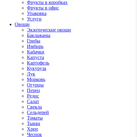
Фрукты в коробках
Фрукты в офис
Упаковка
Услуги
Овощи
Экзотические овощи
Баклажаны
Грибы
Имбирь
Кабачки
Капуста
Картофель
Кукуруза
Лук
Морковь
Огурцы
Перец
Редис
Салат
Свекла
Сельдерей
Томаты
Тыква
Хрен
Чеснок