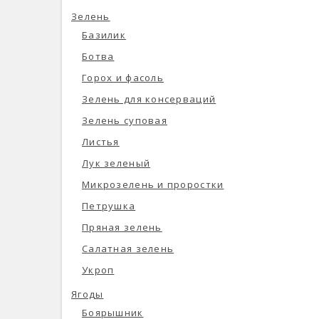
Зелень
Базилик
Ботва
Горох и фасоль
Зелень для консерваций
Зелень суповая
Листья
Лук зеленый
Микрозелень и проростки
Петрушка
Пряная зелень
Салатная зелень
Укроп
Ягоды
Боярышник