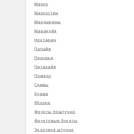
Манго
Мангостин
Мандарины
Маракуйя
Нектарин
Папайя
Персики
Питахайя
Помело
Сливы
Хурма
Яблоки
Фрукты поштучно
Фруктовые букеты
Экзотика штучно