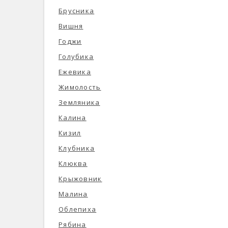
Брусника
Вишня
Годжи
Голубика
Ежевика
Жимолость
Земляника
Калина
Кизил
Клубника
Клюква
Крыжовник
Малина
Облепиха
Рябина