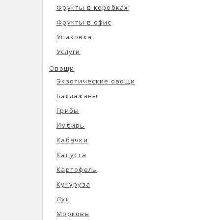
Фрукты в коробках
Фрукты в офис
Упаковка
Услуги
Овощи
Экзотические овощи
Баклажаны
Грибы
Имбирь
Кабачки
Капуста
Картофель
Кукуруза
Лук
Морковь