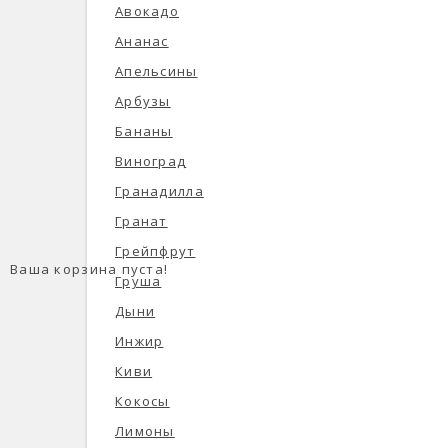
Авокадо
Ананас
Апельсины
Арбузы
Бананы
Виноград
Гранадилла
Гранат
Грейпфрут
Ваша корзина пуста!
Груша
Дыни
Инжир
Киви
Кокосы
Лимоны