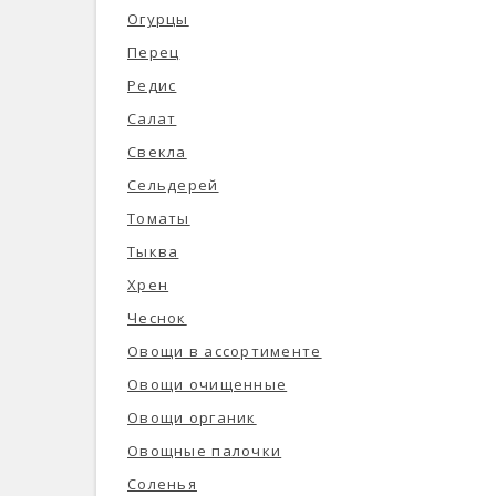
Огурцы
Перец
Редис
Салат
Свекла
Сельдерей
Томаты
Тыква
Хрен
Чеснок
Овощи в ассортименте
Овощи очищенные
Овощи органик
Овощные палочки
Соленья