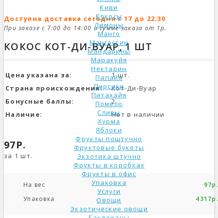
Киви
Кокосы
Доступна доставка сегодня с 17 до 22:30
Лимоны
При заказе с 7:00 до 14:00 и сумме заказа от 1р.
Манго
Мангостин
КОКОС КОТ-ДИ-ВУАР, 1 ШТ
Мандарины
Маракуйя
Нектарин
Цена указана за:
1 шт.
Папайя
Персики
Страна происхождения:
Кот-Ди-Вуар
Питахайя
Бонусные баллы:
2
Помело
Сливы
Наличие:
Нет в наличии
Хурма
Яблоки
Фрукты поштучно
97Р.
Фруктовые букеты
за 1 шт.
Экзотика штучно
Фрукты в коробках
Фрукты в офис
Упаковка
На вес
97р
Услуги
Упаковка
4317р
Овощи
Экзотические овощи
Баклажаны