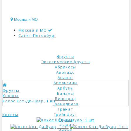
Москва и МО
Москва и МО
Санкт-Петербург
КАТАЛОГ
Фрукты
Экзотические фрукты
Абрикосы
Авокадо
Ананас
Апельсины
Арбузы
Фрукты
Бананы
Кокосы
Виноград
Кокос Кот-Ди-Вуар, 1 шт
Гранадилла
Гранат
Грейпфрут
Кокосы
Груша
Дыни
Инжир