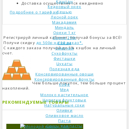
Каштан
Доставка осуществляется ежедневно
Кедровый орех
Кешью
Подробнее о тарифах
Лесной орех
Макадамия
Миндаль
Орехи 1 кг
Регистрируй личный кабинет, получай бонусы за ВСЁ!
Орехи 250г
Получи скидку
до 500р на 1й заказ*.
Пекан
С каждого заказа получай до 5% кэшбэк на личный
Семечки
счет.
Сухофрукты
Фисташки
Цукаты
Полезная еда
Консервированные овощи
Консервированные фрукты
Чем больше покупок, тем больше процент
Кофе
накоплений.
Мед
Молоко растительное
Напитки фруктовые
РЕКОМЕНДУЕМЫЕ ТОВАРЫ
Натуральные соки
Оливки
Оливковое масло
Паста
Соусы для пасты