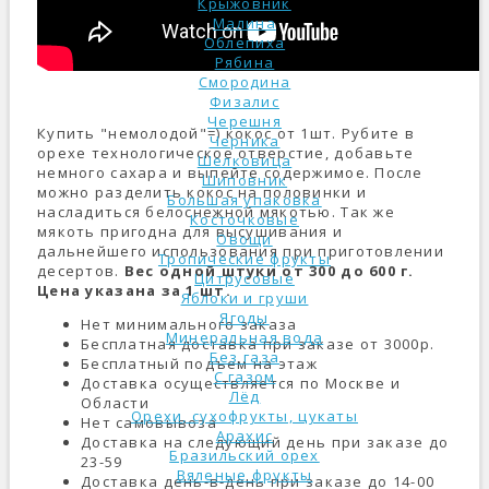
Крыжовник
Малина
Облепиха
Рябина
Смородина
Физалис
Черешня
Купить "немолодой"=) кокос от 1шт. Рубите в
Черника
орехе технологическое отверстие, добавьте
Шелковица
немного сахара и выпейте содержимое. После
Шиповник
можно разделить кокос на половинки и
Большая упаковка
насладиться белоснежной мякотью. Так же
Косточковые
мякоть пригодна для высушивания и
Овощи
дальнейшего использования при приготовлении
Тропические фрукты
десертов.
Вес одной штуки от 300 до 600 г.
Цитрусовые
Цена указана за 1 шт.
Яблоки и груши
Ягоды
Нет минимального заказа
Минеральная вода
Бесплатная доставка при заказе от 3000р.
Без газа
Бесплатный подъем на этаж
С газом
Доставка осуществляется по Москве и
Лёд
Области
Орехи, сухофрукты, цукаты
Нет самовывоза
Арахис
Доставка на следующий день при заказе до
Бразильский орех
23-59
Вяленые фрукты
Доставка день-в-день при заказе до 14-00