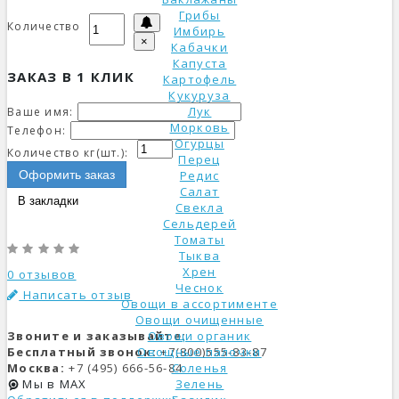
Грибы
Количество
Имбирь
×
Кабачки
Капуста
ЗАКАЗ В 1 КЛИК
Картофель
Кукуруза
Лук
Ваше имя:
Морковь
Телефон:
Огурцы
Количество кг(шт.):
Перец
Оформить заказ
Редис
Салат
В закладки
Свекла
Сельдерей
Томаты
Тыква
Хрен
0 отзывов
Чеснок
Написать отзыв
Овощи в ассортименте
Овощи очищенные
Звоните и заказывайте:
Овощи органик
Бесплатный звонок:
+7(800)555-83-87
Овощные палочки
Москва:
+7 (495) 666-56-84
Соленья
Мы в MAX
Зелень