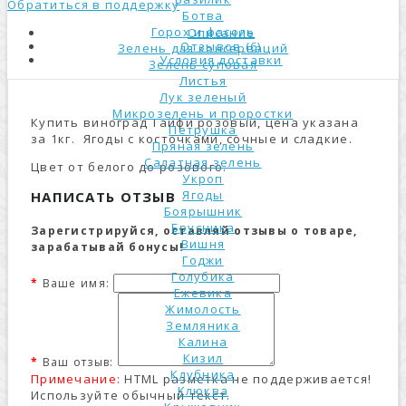
Обратиться в поддержку
Ботва
Горох и фасоль
Описание
Отзывов (6)
Зелень для консерваций
Условия доставки
Зелень суповая
Листья
Лук зеленый
Микрозелень и проростки
Купить виноград Тайфи розовый, цена указана
Петрушка
за 1кг. Ягоды с косточками, сочные и сладкие.
Пряная зелень
Салатная зелень
Цвет от белого до розового.
Укроп
Ягоды
НАПИСАТЬ ОТЗЫВ
Боярышник
Брусника
Зарегистрируйся, оставляй отзывы о товаре,
Вишня
зарабатывай бонусы!
Годжи
Голубика
Ваше имя:
Ежевика
Жимолость
Земляника
Калина
Кизил
Ваш отзыв:
Клубника
Примечание:
HTML разметка не поддерживается!
Клюква
Используйте обычный текст.