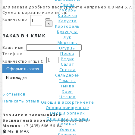
Грибы
Для заказа дробного веса укажите например 0.8 или 5.7.
Имбирь
Сумма в корзине изменится.
Кабачки
Количество
Капуста
×
Картофель
Кукуруза
ЗАКАЗ В 1 КЛИК
Лук
Морковь
Ваше имя:
Огурцы
Перец
Телефон:
Редис
Количество кг(шт.):
Салат
Оформить заказ
Свекла
Сельдерей
В закладки
Томаты
Тыква
Хрен
6 отзывов
Чеснок
Написать отзыв
Овощи в ассортименте
Овощи очищенные
Овощи органик
Звоните и заказывайте:
Овощные палочки
Бесплатный звонок:
+7(800)555-83-87
Соленья
Москва:
+7 (495) 666-56-84
Зелень
Мы в MAX
Базилик