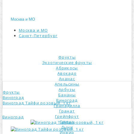
Москва и МО
Москва и МО
Санкт-Петербург
КАТАЛОГ
Фрукты
Экзотические фрукты
Абрикосы
Авокадо
Ананас
Апельсины
Арбузы
Фрукты
Бананы
Виноград
Виноград
Виноград Тайфи розовый, 1 кг
Гранадилла
Гранат
Грейпфрут
Виноград
Груша
Дыни
Инжир