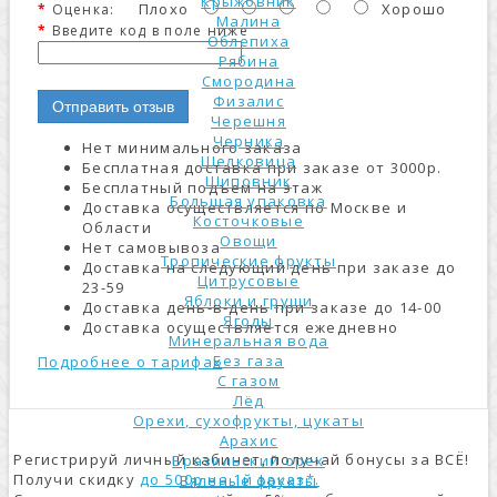
Крыжовник
Плохо
Хорошо
Оценка:
Малина
Введите код в поле ниже
Облепиха
Рябина
Смородина
Физалис
Отправить отзыв
Черешня
Черника
Нет минимального заказа
Шелковица
Бесплатная доставка при заказе от 3000р.
Шиповник
Бесплатный подъем на этаж
Большая упаковка
Доставка осуществляется по Москве и
Косточковые
Области
Овощи
Нет самовывоза
Тропические фрукты
Доставка на следующий день при заказе до
Цитрусовые
23-59
Яблоки и груши
Доставка день-в-день при заказе до 14-00
Ягоды
Доставка осуществляется ежедневно
Минеральная вода
Без газа
Подробнее о тарифах
С газом
Лёд
Орехи, сухофрукты, цукаты
Арахис
Регистрируй личный кабинет, получай бонусы за ВСЁ!
Бразильский орех
Получи скидку
до 500р на 1й заказ*.
Вяленые фрукты