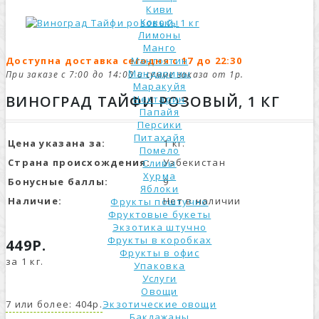
Киви
Кокосы
Лимоны
Манго
Доступна доставка сегодня с 17 до 22:30
Мангостин
Мандарины
При заказе с 7:00 до 14:00 и сумме заказа от 1р.
Маракуйя
ВИНОГРАД ТАЙФИ РОЗОВЫЙ, 1 КГ
Нектарин
Папайя
Персики
Питахайя
Цена указана за:
1 кг.
Помело
Страна происхождения:
Узбекистан
Сливы
Хурма
Бонусные баллы:
9
Яблоки
Наличие:
Нет в наличии
Фрукты поштучно
Фруктовые букеты
Экзотика штучно
Фрукты в коробках
449Р.
Фрукты в офис
за 1 кг.
Упаковка
Услуги
Овощи
7 или более: 404р.
Экзотические овощи
Баклажаны