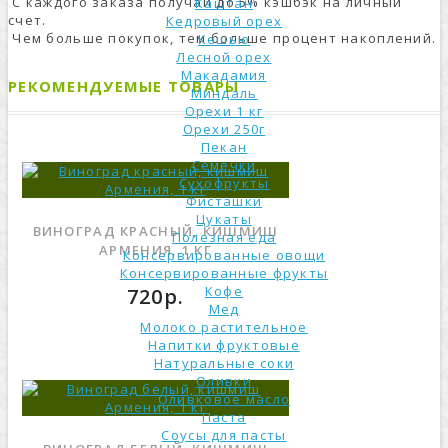
С каждого заказа получай до 5% кэшбэк на личный
Каштан
счет.
Кедровый орех
Чем больше покупок, тем больше процент накоплений.
Кешью
Лесной орех
Макадамия
РЕКОМЕНДУЕМЫЕ ТОВАРЫ
Миндаль
Орехи 1 кг
Орехи 250г
Пекан
Семечки
Сухофрукты
Фисташки
Цукаты
ВИНОГРАД КРАСНЫЙ, КИШМИШ
Полезная еда
АРМЕНИЯ, 1 КГ
Консервированные овощи
Консервированные фрукты
Кофе
720р.
Мед
Молоко растительное
Напитки фруктовые
Натуральные соки
Оливки
Оливковое масло
Паста
Соусы для пасты