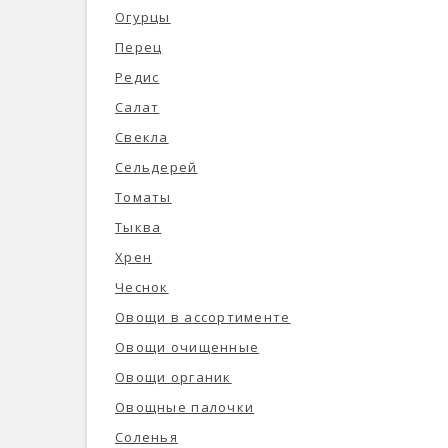
Огурцы
Перец
Редис
Салат
Свекла
Сельдерей
Томаты
Тыква
Хрен
Чеснок
Овощи в ассортименте
Овощи очищенные
Овощи органик
Овощные палочки
Соленья