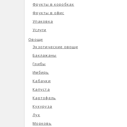
Фрукты в коробках
Фрукты в офис
Упаковка
Услуги
Овощи
Экзотические овощи
Баклажаны
Грибы
Имбирь
Кабачки
Капуста
Картофель
Кукуруза
Лук
Морковь