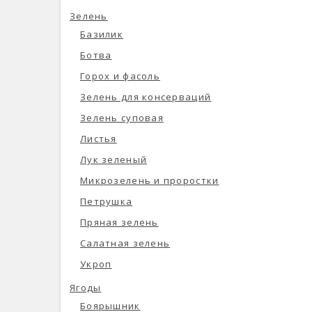
Зелень
Базилик
Ботва
Горох и фасоль
Зелень для консерваций
Зелень суповая
Листья
Лук зеленый
Микрозелень и проростки
Петрушка
Пряная зелень
Салатная зелень
Укроп
Ягоды
Боярышник