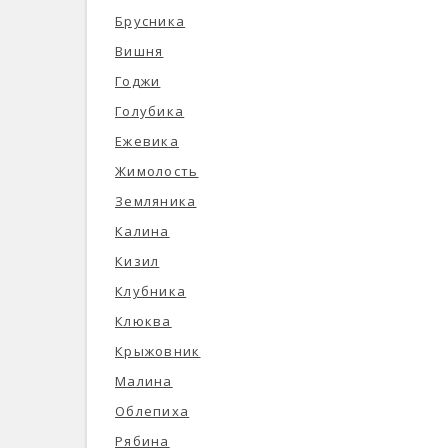
Брусника
Вишня
Годжи
Голубика
Ежевика
Жимолость
Земляника
Калина
Кизил
Клубника
Клюква
Крыжовник
Малина
Облепиха
Рябина