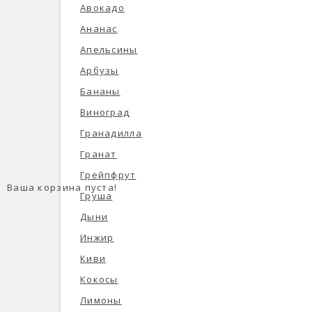
Авокадо
Ананас
Апельсины
Арбузы
Бананы
Виноград
Гранадилла
Гранат
Грейпфрут
Ваша корзина пуста!
Груша
Дыни
Инжир
Киви
Кокосы
Лимоны