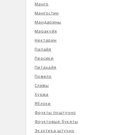
Манго
Мангостин
Мандарины
Маракуйя
Нектарин
Папайя
Персики
Питахайя
Помело
Сливы
Хурма
Яблоки
Фрукты поштучно
Фруктовые букеты
Экзотика штучно