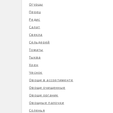
Огурцы
Перец
Редис
Салат
Свекла
Сельдерей
Томаты
Тыква
Хрен
Чеснок
Овощи в ассортименте
Овощи очищенные
Овощи органик
Овощные палочки
Соленья