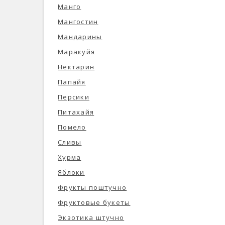
Манго
Мангостин
Мандарины
Маракуйя
Нектарин
Папайя
Персики
Питахайя
Помело
Сливы
Хурма
Яблоки
Фрукты поштучно
Фруктовые букеты
Экзотика штучно