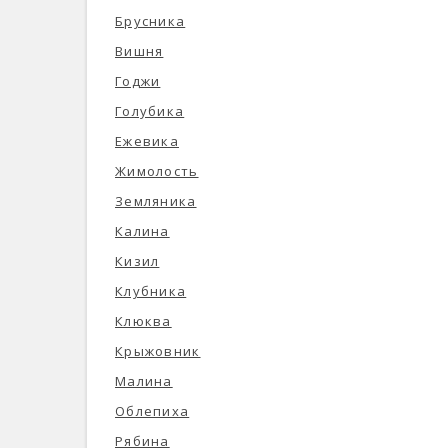
Брусника
Вишня
Годжи
Голубика
Ежевика
Жимолость
Земляника
Калина
Кизил
Клубника
Клюква
Крыжовник
Малина
Облепиха
Рябина