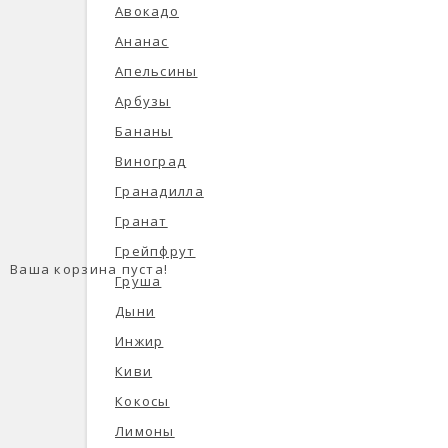
Авокадо
Ананас
Апельсины
Арбузы
Бананы
Виноград
Гранадилла
Гранат
Грейпфрут
Ваша корзина пуста!
Груша
Дыни
Инжир
Киви
Кокосы
Лимоны