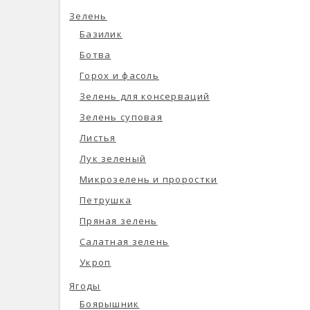
Зелень
Базилик
Ботва
Горох и фасоль
Зелень для консерваций
Зелень суповая
Листья
Лук зеленый
Микрозелень и проростки
Петрушка
Пряная зелень
Салатная зелень
Укроп
Ягоды
Боярышник