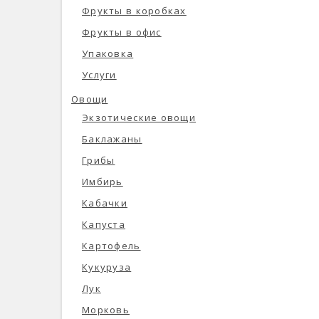
Фрукты в коробках
Фрукты в офис
Упаковка
Услуги
Овощи
Экзотические овощи
Баклажаны
Грибы
Имбирь
Кабачки
Капуста
Картофель
Кукуруза
Лук
Морковь