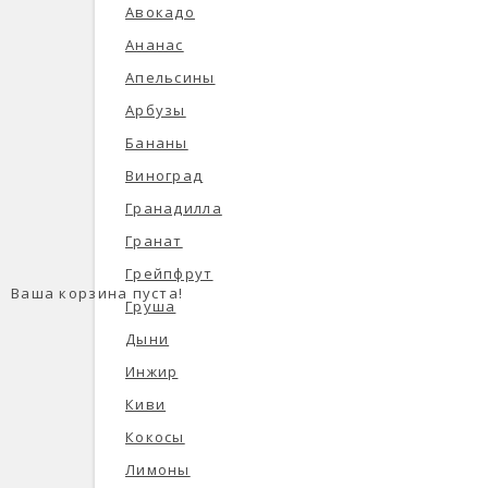
Авокадо
Ананас
Апельсины
Арбузы
Бананы
Виноград
Гранадилла
Гранат
Грейпфрут
Ваша корзина пуста!
Груша
Дыни
Инжир
Киви
Кокосы
Лимоны