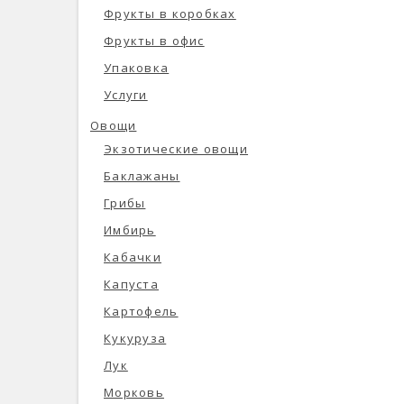
Фрукты в коробках
Фрукты в офис
Упаковка
Услуги
Овощи
Экзотические овощи
Баклажаны
Грибы
Имбирь
Кабачки
Капуста
Картофель
Кукуруза
Лук
Морковь