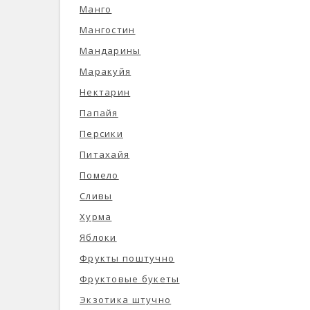
Манго
Мангостин
Мандарины
Маракуйя
Нектарин
Папайя
Персики
Питахайя
Помело
Сливы
Хурма
Яблоки
Фрукты поштучно
Фруктовые букеты
Экзотика штучно