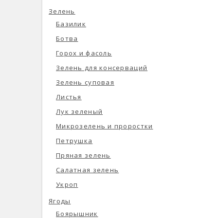
Зелень
Базилик
Ботва
Горох и фасоль
Зелень для консерваций
Зелень суповая
Листья
Лук зеленый
Микрозелень и проростки
Петрушка
Пряная зелень
Салатная зелень
Укроп
Ягоды
Боярышник