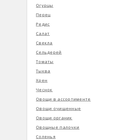
Огурцы
Перец
Редис
Салат
Свекла
Сельдерей
Томаты
Тыква
Хрен
Чеснок
Овощи в ассортименте
Овощи очищенные
Овощи органик
Овощные палочки
Соленья