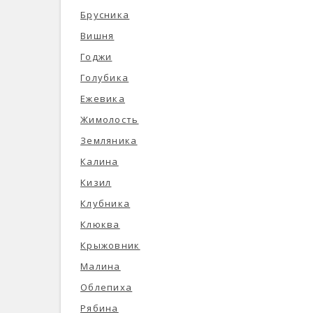
Брусника
Вишня
Годжи
Голубика
Ежевика
Жимолость
Земляника
Калина
Кизил
Клубника
Клюква
Крыжовник
Малина
Облепиха
Рябина