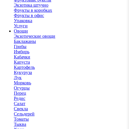
Экзотика штучно
Фрукты в коробках
Фрукты в офис
Упаковка
Услуги
Овощи
Экзотические овощи
Баклажаны
Грибы
Имбирь
Кабачки
Капуста
Картофель
Кукуруза
Лук
Морковь
Огурцы
Перец
Редис
Салат
Свекла
Сельдерей
Томаты
Тыква