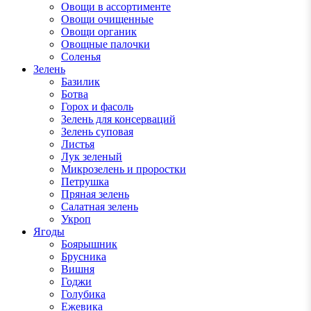
Овощи в ассортименте
Овощи очищенные
Овощи органик
Овощные палочки
Соленья
Зелень
Базилик
Ботва
Горох и фасоль
Зелень для консерваций
Зелень суповая
Листья
Лук зеленый
Микрозелень и проростки
Петрушка
Пряная зелень
Салатная зелень
Укроп
Ягоды
Боярышник
Брусника
Вишня
Годжи
Голубика
Ежевика