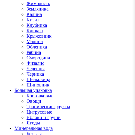
Жимолость
Земляника
Калина
Кизил
Клубника
Клюква
Крыжовник
Малина
Облепиха
Рябина
Смородина
Физалис
Черешня
Черника
Шелковица
Шиповник
Большая упаковка
Косточковые
Овощи
Тропические фрукты
Цитрусовые
Яблоки и груши
Ягоды
Минеральная вода
Без газа