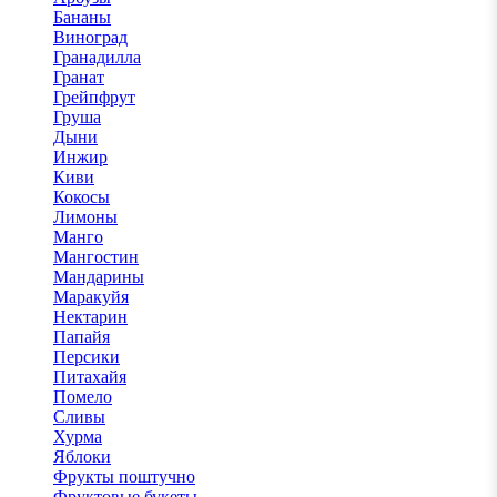
Бананы
Виноград
Гранадилла
Гранат
Грейпфрут
Груша
Дыни
Инжир
Киви
Кокосы
Лимоны
Манго
Мангостин
Мандарины
Маракуйя
Нектарин
Папайя
Персики
Питахайя
Помело
Сливы
Хурма
Яблоки
Фрукты поштучно
Фруктовые букеты