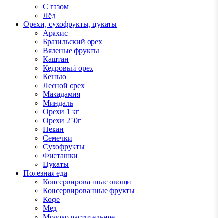
С газом
Лёд
Орехи, сухофрукты, цукаты
Арахис
Бразильский орех
Вяленые фрукты
Каштан
Кедровый орех
Кешью
Лесной орех
Макадамия
Миндаль
Орехи 1 кг
Орехи 250г
Пекан
Семечки
Сухофрукты
Фисташки
Цукаты
Полезная еда
Консервированные овощи
Консервированные фрукты
Кофе
Мед
Молоко растительное