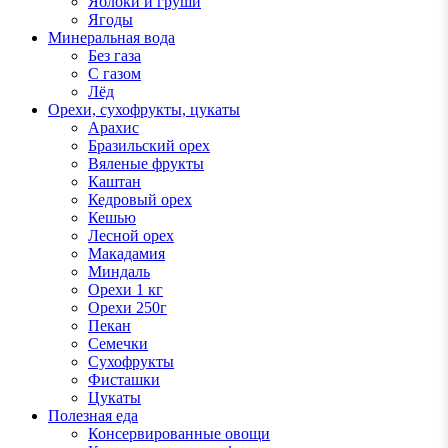
Яблоки и груши
Ягоды
Минеральная вода
Без газа
С газом
Лёд
Орехи, сухофрукты, цукаты
Арахис
Бразильский орех
Вяленые фрукты
Каштан
Кедровый орех
Кешью
Лесной орех
Макадамия
Миндаль
Орехи 1 кг
Орехи 250г
Пекан
Семечки
Сухофрукты
Фисташки
Цукаты
Полезная еда
Консервированные овощи