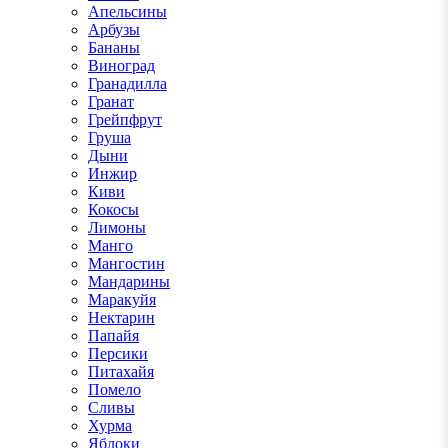
Апельсины
Арбузы
Бананы
Виноград
Гранадилла
Гранат
Грейпфрут
Груша
Дыни
Инжир
Киви
Кокосы
Лимоны
Манго
Мангостин
Мандарины
Маракуйя
Нектарин
Папайя
Персики
Питахайя
Помело
Сливы
Хурма
Яблоки