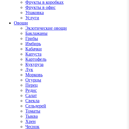
Фрукты в коробках
Фрукты в офис
Упаковка
Услуги
Овощи
Экзотические овощи
Баклажаны
Грибы
Имбирь
Кабачки
Капуста
Картофель
Кукуруза
Лук
Морковь
Огурцы
Перец
Редис
Салат
Свекла
Сельдерей
Томаты
Тыква
Хрен
Чеснок