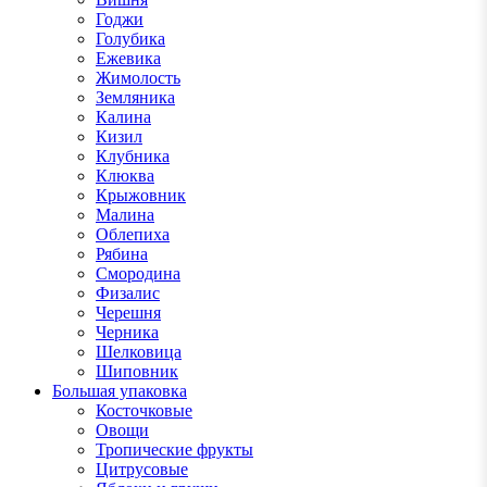
Годжи
Голубика
Ежевика
Жимолость
Земляника
Калина
Кизил
Клубника
Клюква
Крыжовник
Малина
Облепиха
Рябина
Смородина
Физалис
Черешня
Черника
Шелковица
Шиповник
Большая упаковка
Косточковые
Овощи
Тропические фрукты
Цитрусовые