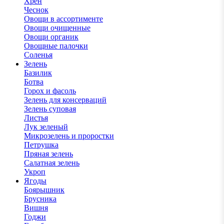
Хрен
Чеснок
Овощи в ассортименте
Овощи очищенные
Овощи органик
Овощные палочки
Соленья
Зелень
Базилик
Ботва
Горох и фасоль
Зелень для консерваций
Зелень суповая
Листья
Лук зеленый
Микрозелень и проростки
Петрушка
Пряная зелень
Салатная зелень
Укроп
Ягоды
Боярышник
Брусника
Вишня
Годжи