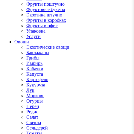
Фрукты поштучно
Фруктовые букеты
Экзотика штучно
Фрукты в коробках
Фрукты в офис
Упаковка
Услуги
Овощи
Экзотические овощи
Баклажаны
Грибы
Имбирь
Кабачки
Капуста
Картофель
Кукуруза
Лук
Морковь
Огурцы
Перец
Редис
Салат
Свекла
Сельдерей
Томаты