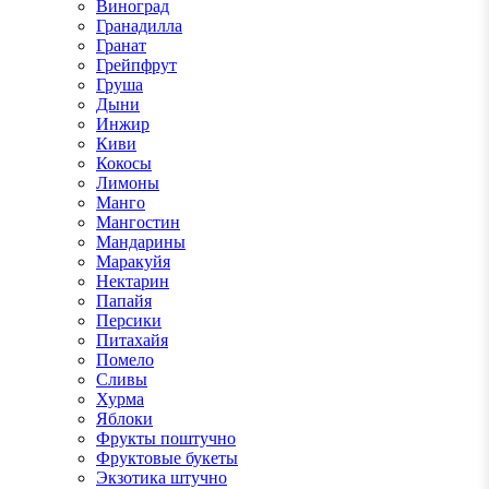
Виноград
Гранадилла
Гранат
Грейпфрут
Груша
Дыни
Инжир
Киви
Кокосы
Лимоны
Манго
Мангостин
Мандарины
Маракуйя
Нектарин
Папайя
Персики
Питахайя
Помело
Сливы
Хурма
Яблоки
Фрукты поштучно
Фруктовые букеты
Экзотика штучно