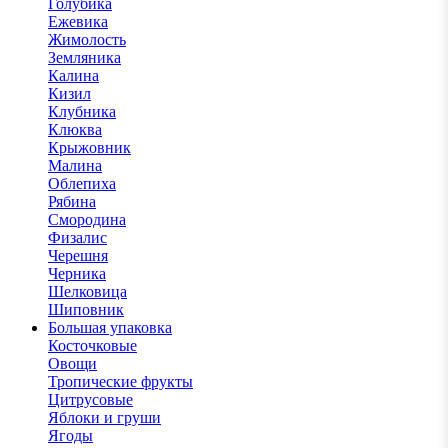
Голубика
Ежевика
Жимолость
Земляника
Калина
Кизил
Клубника
Клюква
Крыжовник
Малина
Облепиха
Рябина
Смородина
Физалис
Черешня
Черника
Шелковица
Шиповник
Большая упаковка
Косточковые
Овощи
Тропические фрукты
Цитрусовые
Яблоки и груши
Ягоды