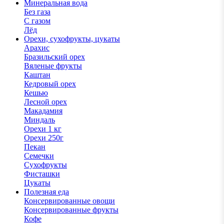
Минеральная вода
Без газа
С газом
Лёд
Орехи, сухофрукты, цукаты
Арахис
Бразильский орех
Вяленые фрукты
Каштан
Кедровый орех
Кешью
Лесной орех
Макадамия
Миндаль
Орехи 1 кг
Орехи 250г
Пекан
Семечки
Сухофрукты
Фисташки
Цукаты
Полезная еда
Консервированные овощи
Консервированные фрукты
Кофе