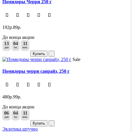
Помидоры Черри 250 г
192р.
89р.
До конца акции
13
04
11
дня
час.
мин.
Купить
Sale
Помидоры черри санрайз, 250 г
480р.
99р.
До конца акции
06
04
11
дня
час.
мин.
Купить
Экзотика штучно