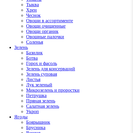
Тыква
Хрен
Чеснок
Овощи в ассортименте
Овощи очищенные
Овощи органик
Овощные палочки
Соленья
Зелень
Базилик
Ботва
Горох и фасоль
Зелень для консерваций
Зелень суповая
Листья
Лук зеленый
Микрозелень и проростки
Петрушка
Пряная зелень
Салатная зелень
Укроп
Ягоды
Боярышник
Брусника
Вишня