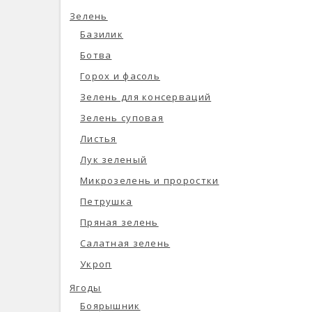
Зелень
Базилик
Ботва
Горох и фасоль
Зелень для консерваций
Зелень суповая
Листья
Лук зеленый
Микрозелень и проростки
Петрушка
Пряная зелень
Салатная зелень
Укроп
Ягоды
Боярышник