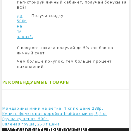
Регистрируй личный кабинет, получай бонусы за
ВСЁ!
до
Получи скидку
500р
на
1й
заказ*.
С каждого заказа получай до 5% кэшбэк на
личный счет.
Чем больше покупок, тем больше процент
накоплений.
РЕКОМЕНДУЕМЫЕ ТОВАРЫ
Мандарины мини на ветке, 1 кг по цене 288р.
Купить фруктовая коробка fruitbox мини, 3,4 кг
Груша сушеная, 500г.
Вяленая груша, 250 г ценa
УСТАНОВИТЬ ПРИЛОЖЕНИЕ