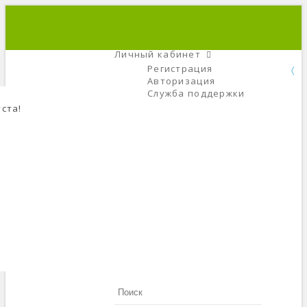
+7 (495) 666-56-84
C 9 До 21
Личный кабинет
Регистрация
Авторизация
Служба поддержки
ста!