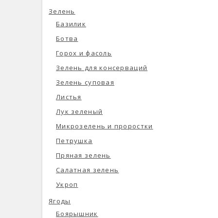
Зелень
Базилик
Ботва
Горох и фасоль
Зелень для консерваций
Зелень суповая
Листья
Лук зеленый
Микрозелень и проростки
Петрушка
Пряная зелень
Салатная зелень
Укроп
Ягоды
Боярышник