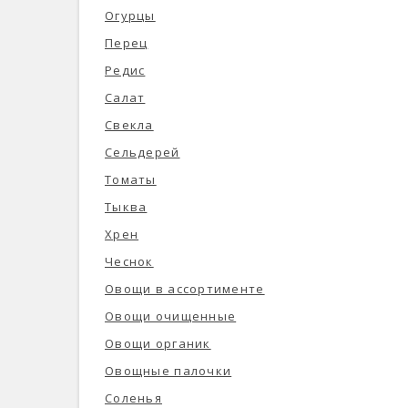
Огурцы
Перец
Редис
Салат
Свекла
Сельдерей
Томаты
Тыква
Хрен
Чеснок
Овощи в ассортименте
Овощи очищенные
Овощи органик
Овощные палочки
Соленья