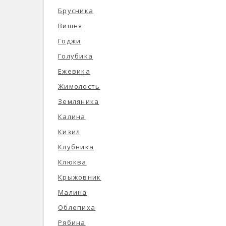
Брусника
Вишня
Годжи
Голубика
Ежевика
Жимолость
Земляника
Калина
Кизил
Клубника
Клюква
Крыжовник
Малина
Облепиха
Рябина