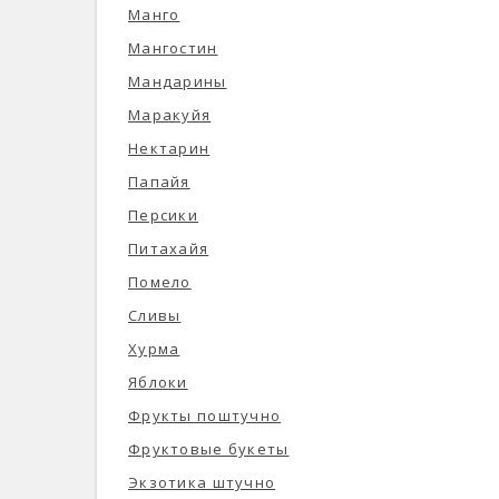
Манго
Мангостин
Мандарины
Маракуйя
Нектарин
Папайя
Персики
Питахайя
Помело
Сливы
Хурма
Яблоки
Фрукты поштучно
Фруктовые букеты
Экзотика штучно