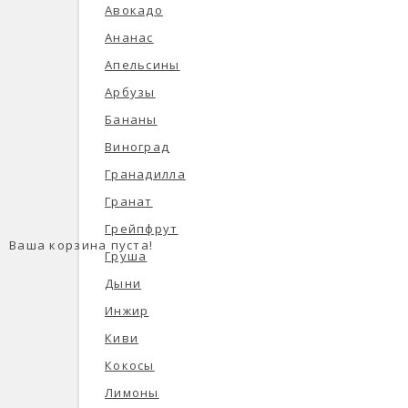
Авокадо
Ананас
Апельсины
Арбузы
Бананы
Виноград
Гранадилла
Гранат
Грейпфрут
Ваша корзина пуста!
Груша
Дыни
Инжир
Киви
Кокосы
Лимоны