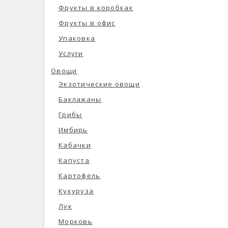
Фрукты в коробках
Фрукты в офис
Упаковка
Услуги
Овощи
Экзотические овощи
Баклажаны
Грибы
Имбирь
Кабачки
Капуста
Картофель
Кукуруза
Лук
Морковь