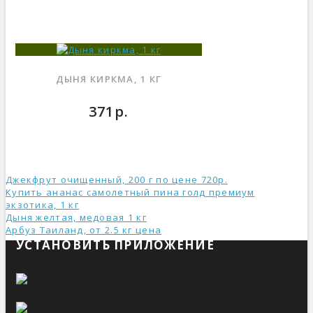
ДЫНЯ КИРКМА, 1 КГ
371р.
Джекфрут очищенный, 200 г по цене 720р.
Купить ананас самолетный пина голд премиум
экзотика, 1 кг
Дыня желтая, медовая 1 кг
Арбуз Таиланд, от 2.5 кг ценa
УСТАНОВИТЬ ПРИЛОЖЕНИЕ