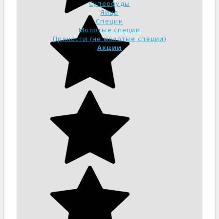
Суперфуды
Яйца
Специи
Молотые специи
Пряности (не молотые специи)
Акции