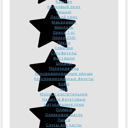
Каштан
Кедровый орех
Кешью
Лесной орех
Макадамия
Миндаль
Орехи 1 кг
Орехи 250г
Пекан
Семечки
Сухофрукты
Фисташки
Цукаты
Полезная еда
Консервированные овощи
Консервированные фрукты
Кофе
Мед
Молоко растительное
Напитки фруктовые
Натуральные соки
Оливки
Оливковое масло
Паста
Соусы для пасты