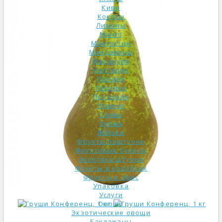
Киви
Кокосы
Лимоны
Манго
Мангостин
Мандарины
Маракуйя
Нектарин
Папайя
Персики
Питахайя
Помело
Сливы
Хурма
Яблоки
Фрукты поштучно
Фруктовые букеты
Экзотика штучно
Фрукты в коробках
Фрукты в офис
Упаковка
Услуги
Овощи
Экзотические овощи
Баклажаны