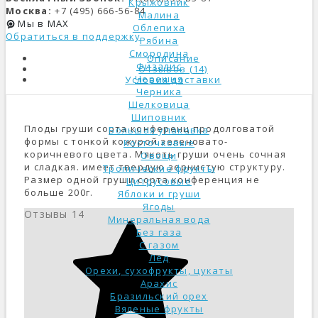
Крыжовник
Москва:
+7 (495) 666-56-84
Малина
Мы в MAX
Облепиха
Обратиться в поддержку
Рябина
Смородина
Описание
Физалис
Отзывов (14)
Черешня
Условия доставки
Черника
Шелковица
Шиповник
Плоды груши сорта конференц продолговатой
Большая упаковка
формы с тонкой кожурой зеленовато-
Косточковые
коричневого цвета. Мякоть груши очень сочная
Овощи
и сладкая. имеет твердую зернистую структуру.
Тропические фрукты
Размер одной груши сорта конференция не
Цитрусовые
больше 200г.
Яблоки и груши
Ягоды
Отзывы
14
Минеральная вода
Без газа
С газом
Лёд
Орехи, сухофрукты, цукаты
Арахис
Бразильский орех
Вяленые фрукты