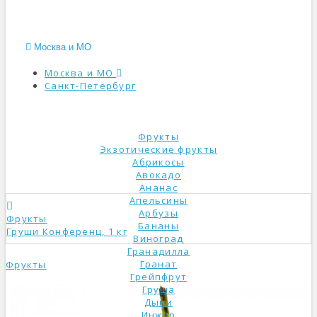
Москва и МО
Москва и МО
Санкт-Петербург
КАТАЛОГ
Фрукты
Экзотические фрукты
Абрикосы
Авокадо
Ананас
Апельсины
Арбузы
Фрукты
Бананы
Груши Конференц, 1 кг
Виноград
Гранадилла
Гранат
Фрукты
Грейпфрут
Груша
Дыни
Инжир