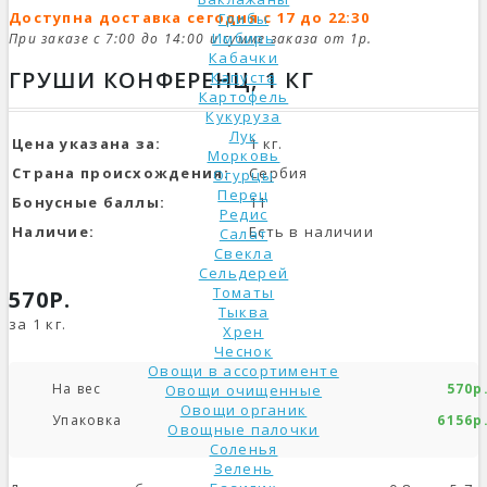
Доступна доставка сегодня с 17 до 22:30
Грибы
Имбирь
При заказе с 7:00 до 14:00 и сумме заказа от 1р.
Кабачки
ГРУШИ КОНФЕРЕНЦ, 1 КГ
Капуста
Картофель
Кукуруза
Лук
Цена указана за:
1 кг.
Морковь
Страна происхождения:
Сербия
Огурцы
Перец
Бонусные баллы:
11
Редис
Наличие:
Есть в наличии
Салат
Свекла
Сельдерей
Томаты
570Р.
Тыква
за 1 кг.
Хрен
Чеснок
Овощи в ассортименте
На вес
570р
Овощи очищенные
Овощи органик
Упаковка
6156р
Овощные палочки
Соленья
Зелень