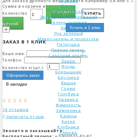
Базилик
Для заказа дробного веса укажите например 0.8 или 5.7.
Ботва
Сумма в корзине изменится.
Горох и фасоль
Следить
Количество
КУПИТЬ
Зелень для консерваций
за
Зелень суповая
ценой
Листья
Купить в 1 клик
×
Лук зеленый
Микрозелень и проростки
ЗАКАЗ В 1 КЛИК
Петрушка
Пряная зелень
Ваше имя:
Салатная зелень
Телефон:
Укроп
Ягоды
Количество кг(шт.):
Боярышник
Оформить заказ
Брусника
Вишня
В закладки
Годжи
Голубика
Ежевика
Жимолость
14 отзывов
Земляника
Калина
Написать отзыв
Кизил
Клубника
Звоните и заказывайте:
Клюква
Бесплатный звонок:
+7(800)555-83-87