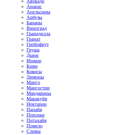
Авокадо
Ананас
Апельсины
Арбузы
Бананы
Виноград
Гранадилла
Гранат
Грейпфрут
Груша
Дыни
Инжир
Киви
Кокосы
Лимоны
Манго
Мангостин
Мандарины
Маракуйя
Нектарин
Папайя
Персики
Питахайя
Помело
Сливы