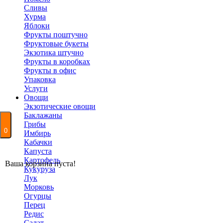
Сливы
Хурма
Яблоки
Фрукты поштучно
Фруктовые букеты
Экзотика штучно
Фрукты в коробках
Фрукты в офис
Упаковка
Услуги
Овощи
Экзотические овощи
Баклажаны
Грибы
0
Имбирь
Кабачки
Капуста
Картофель
Ваша корзина пуста!
Кукуруза
Лук
Морковь
Огурцы
Перец
Редис
Салат