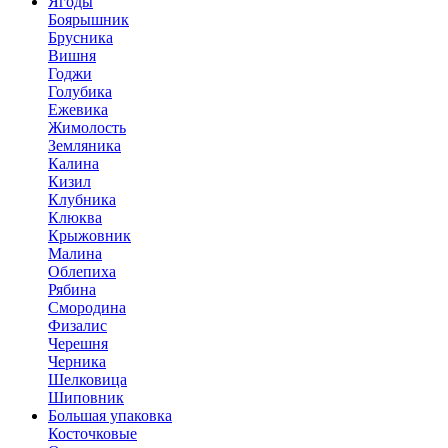
Ягоды
Боярышник
Брусника
Вишня
Годжи
Голубика
Ежевика
Жимолость
Земляника
Калина
Кизил
Клубника
Клюква
Крыжовник
Малина
Облепиха
Рябина
Смородина
Физалис
Черешня
Черника
Шелковица
Шиповник
Большая упаковка
Косточковые