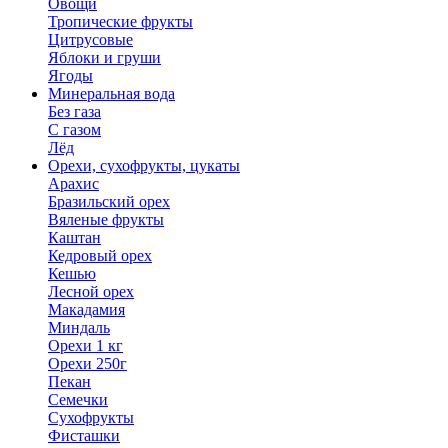
Овощи
Тропические фрукты
Цитрусовые
Яблоки и груши
Ягоды
Минеральная вода
Без газа
С газом
Лёд
Орехи, сухофрукты, цукаты
Арахис
Бразильский орех
Вяленые фрукты
Каштан
Кедровый орех
Кешью
Лесной орех
Макадамия
Миндаль
Орехи 1 кг
Орехи 250г
Пекан
Семечки
Сухофрукты
Фисташки