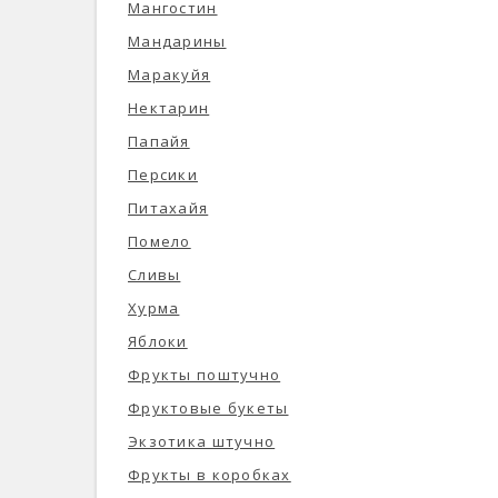
Мангостин
Мандарины
Маракуйя
Нектарин
Папайя
Персики
Питахайя
Помело
Сливы
Хурма
Яблоки
Фрукты поштучно
Фруктовые букеты
Экзотика штучно
Фрукты в коробках