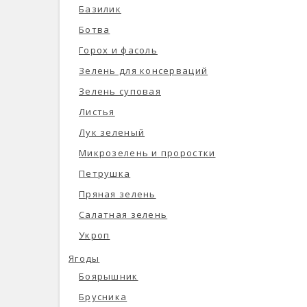
Базилик
Ботва
Горох и фасоль
Зелень для консерваций
Зелень суповая
Листья
Лук зеленый
Микрозелень и проростки
Петрушка
Пряная зелень
Салатная зелень
Укроп
Ягоды
Боярышник
Брусника