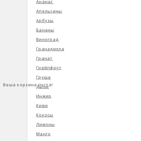
Ананас
Апельсины
Арбузы
Бананы
Виноград
Гранадилла
Гранат
Грейпфрут
Груша
Ваша корзина пуста!
Дыни
Инжир
Киви
Кокосы
Лимоны
Манго