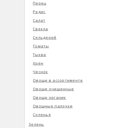
Перец
Редис
Салат
Свекла
Сельдерей
Томаты
Тыква
Хрен
Чеснок
Овощи в ассортименте
Овощи очищенные
Овощи органик
Овощные палочки
Соленья
Зелень