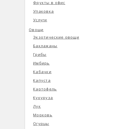
Фрукты в офис
Упаковка
Услуги
Овощи
Экзотические овощи
Баклажаны
Грибы
Имбирь
Кабачки
Капуста
Картофель
Кукуруза
Лук
Морковь
Огурцы