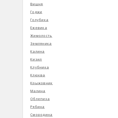
Вишня
Годжи
Голубика
Ежевика
Жимолость
Земляника
Калина
Кизил
Клубника
Клюква
Крыжовник
Малина
Облепиха
Рябина
Смородина