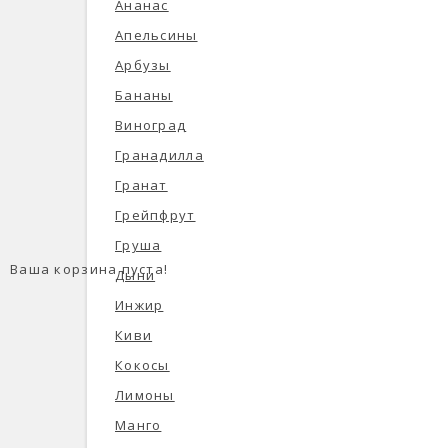
Ананас
Апельсины
Арбузы
Бананы
Виноград
Гранадилла
Гранат
Грейпфрут
Груша
Ваша корзина пуста!
Дыни
Инжир
Киви
Кокосы
Лимоны
Манго