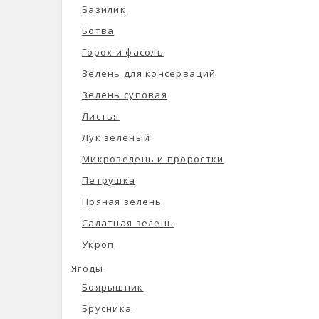
Базилик
Ботва
Горох и фасоль
Зелень для консерваций
Зелень суповая
Листья
Лук зеленый
Микрозелень и проростки
Петрушка
Пряная зелень
Салатная зелень
Укроп
Ягоды
Боярышник
Брусника