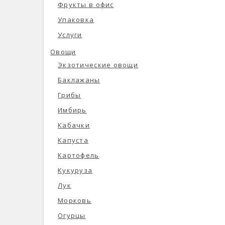
Фрукты в офис
Упаковка
Услуги
Овощи
Экзотические овощи
Баклажаны
Грибы
Имбирь
Кабачки
Капуста
Картофель
Кукуруза
Лук
Морковь
Огурцы