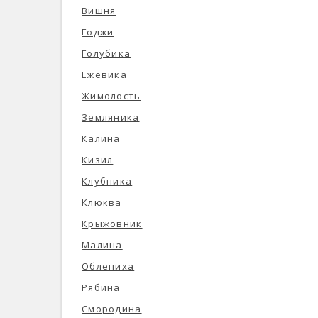
Вишня
Годжи
Голубика
Ежевика
Жимолость
Земляника
Калина
Кизил
Клубника
Клюква
Крыжовник
Малина
Облепиха
Рябина
Смородина