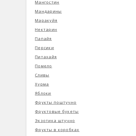
Мангостин
Мандарины
Маракуйя
Нектарин
Папайя
Персики
Питахайя
Помело
Сливы
Хурма
Яблоки
Фрукты поштучно
Фруктовые букеты
Экзотика штучно
Фрукты в коробках