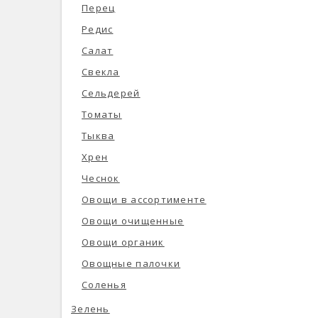
Перец
Редис
Салат
Свекла
Сельдерей
Томаты
Тыква
Хрен
Чеснок
Овощи в ассортименте
Овощи очищенные
Овощи органик
Овощные палочки
Соленья
Зелень