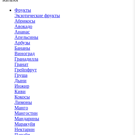
Фрукты
Экзотические фрукты
Абрикосы
Авокадо
Ананас
Апельсины
Арбузы
Бананы
Виноград
Гранадилла
Гранат
Грейпфрут
Груша
Дыни
Инжир
Киви
Кокосы
Лимоны
Манго
Мангостин
Мандарины
Маракуйя
Нектарин
Папайя