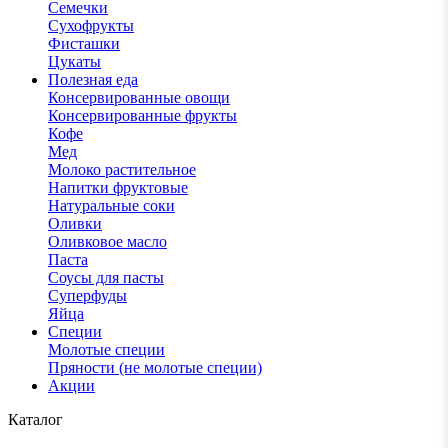
Семечки
Сухофрукты
Фисташки
Цукаты
Полезная еда
Консервированные овощи
Консервированные фрукты
Кофе
Мед
Молоко растительное
Напитки фруктовые
Натуральные соки
Оливки
Оливковое масло
Паста
Соусы для пасты
Суперфуды
Яйца
Специи
Молотые специи
Пряности (не молотые специи)
Акции
Каталог