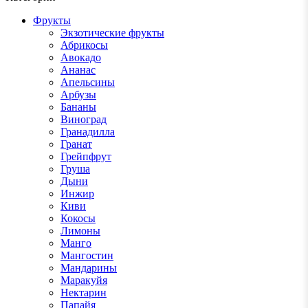
Фрукты
Экзотические фрукты
Абрикосы
Авокадо
Ананас
Апельсины
Арбузы
Бананы
Виноград
Гранадилла
Гранат
Грейпфрут
Груша
Дыни
Инжир
Киви
Кокосы
Лимоны
Манго
Мангостин
Мандарины
Маракуйя
Нектарин
Папайя