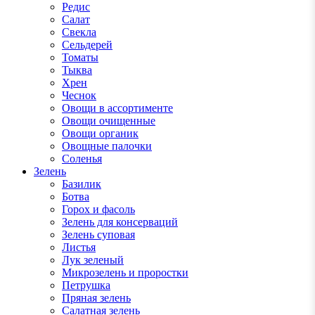
Редис
Салат
Свекла
Сельдерей
Томаты
Тыква
Хрен
Чеснок
Овощи в ассортименте
Овощи очищенные
Овощи органик
Овощные палочки
Соленья
Зелень
Базилик
Ботва
Горох и фасоль
Зелень для консерваций
Зелень суповая
Листья
Лук зеленый
Микрозелень и проростки
Петрушка
Пряная зелень
Салатная зелень