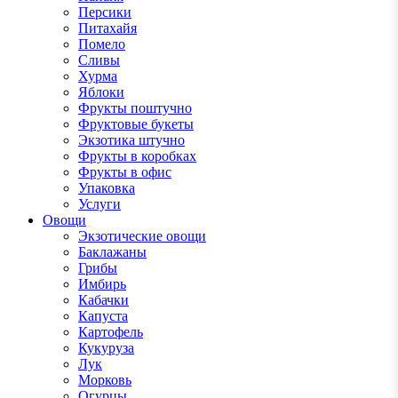
Персики
Питахайя
Помело
Сливы
Хурма
Яблоки
Фрукты поштучно
Фруктовые букеты
Экзотика штучно
Фрукты в коробках
Фрукты в офис
Упаковка
Услуги
Овощи
Экзотические овощи
Баклажаны
Грибы
Имбирь
Кабачки
Капуста
Картофель
Кукуруза
Лук
Морковь
Огурцы