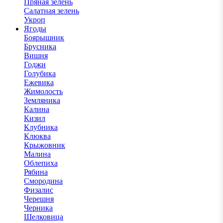
Пряная зелень
Салатная зелень
Укроп
Ягоды
Боярышник
Брусника
Вишня
Годжи
Голубика
Ежевика
Жимолость
Земляника
Калина
Кизил
Клубника
Клюква
Крыжовник
Малина
Облепиха
Рябина
Смородина
Физалис
Черешня
Черника
Шелковица