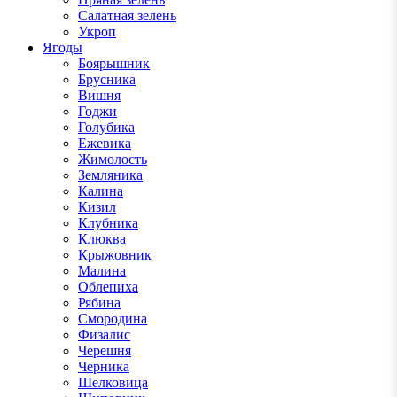
Салатная зелень
Укроп
Ягоды
Боярышник
Брусника
Вишня
Годжи
Голубика
Ежевика
Жимолость
Земляника
Калина
Кизил
Клубника
Клюква
Крыжовник
Малина
Облепиха
Рябина
Смородина
Физалис
Черешня
Черника
Шелковица