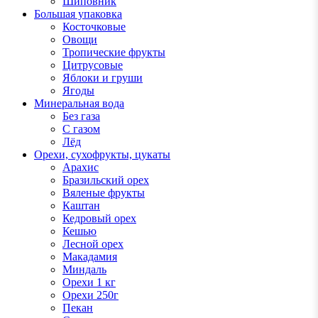
Шиповник
Большая упаковка
Косточковые
Овощи
Тропические фрукты
Цитрусовые
Яблоки и груши
Ягоды
Минеральная вода
Без газа
С газом
Лёд
Орехи, сухофрукты, цукаты
Арахис
Бразильский орех
Вяленые фрукты
Каштан
Кедровый орех
Кешью
Лесной орех
Макадамия
Миндаль
Орехи 1 кг
Орехи 250г
Пекан