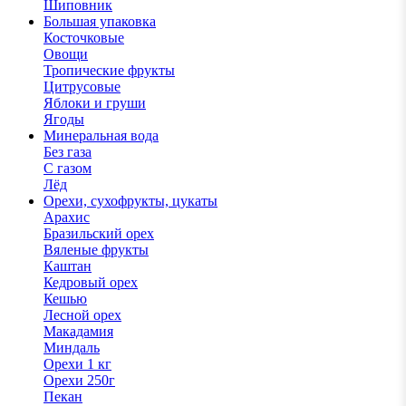
Шиповник
Большая упаковка
Косточковые
Овощи
Тропические фрукты
Цитрусовые
Яблоки и груши
Ягоды
Минеральная вода
Без газа
С газом
Лёд
Орехи, сухофрукты, цукаты
Арахис
Бразильский орех
Вяленые фрукты
Каштан
Кедровый орех
Кешью
Лесной орех
Макадамия
Миндаль
Орехи 1 кг
Орехи 250г
Пекан