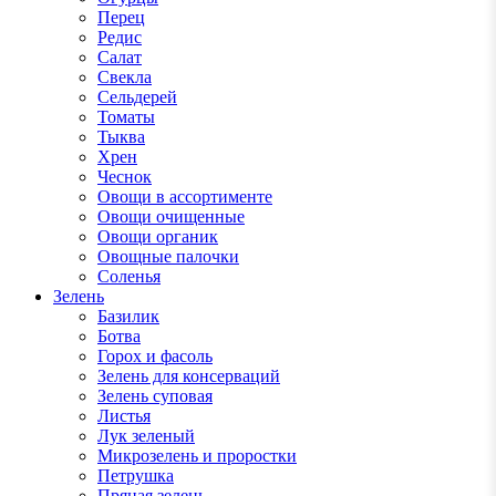
Перец
Редис
Салат
Свекла
Сельдерей
Томаты
Тыква
Хрен
Чеснок
Овощи в ассортименте
Овощи очищенные
Овощи органик
Овощные палочки
Соленья
Зелень
Базилик
Ботва
Горох и фасоль
Зелень для консерваций
Зелень суповая
Листья
Лук зеленый
Микрозелень и проростки
Петрушка
Пряная зелень