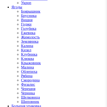
Укроп
Ягоды
Боярышник
Брусника
Вишня
Годжи
Голубика
Ежевика
Жимолость
Земляника
Калина
Кизил
Клубника
Клюква
Крыжовник
Малина
Облепиха
Рябина
Смородина
Физалис
Черешня
Черника
Шелковица
Шиповник
Большая упаковка