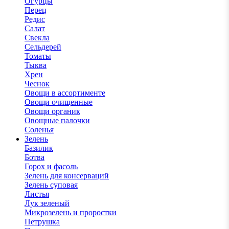
Огурцы
Перец
Редис
Салат
Свекла
Сельдерей
Томаты
Тыква
Хрен
Чеснок
Овощи в ассортименте
Овощи очищенные
Овощи органик
Овощные палочки
Соленья
Зелень
Базилик
Ботва
Горох и фасоль
Зелень для консерваций
Зелень суповая
Листья
Лук зеленый
Микрозелень и проростки
Петрушка