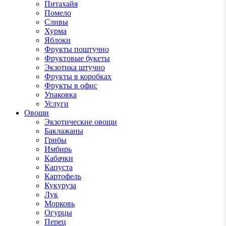
Питахайя
Помело
Сливы
Хурма
Яблоки
Фрукты поштучно
Фруктовые букеты
Экзотика штучно
Фрукты в коробках
Фрукты в офис
Упаковка
Услуги
Овощи
Экзотические овощи
Баклажаны
Грибы
Имбирь
Кабачки
Капуста
Картофель
Кукуруза
Лук
Морковь
Огурцы
Перец