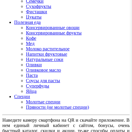
Семечки
Сухофрукты
Фисташки
Цукаты
Полезная еда
Консервированные овощи
Консервированные фрукты
Кофе
Мед
Молоко растительное
Напитки фруктовые
Натуральные соки
Оливки
Оливковое масло
Паста
Соусы для пасты
Суперфуды
Яйца
Специи
Молотые специи
Пряности (не молотые специи)
Наведите камеру смартфона на QR и скачайте приложение. В
нем единый личный кабинет с сайтом, бонусы, очень
быстрый каталог, скидки и акции, те-же способы оплаты и