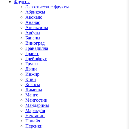
Фрукты
Экзотические фрукты
Абрикосы
Авокадо
Ананас
Апельсины
Арбузы
Бананы
Виноград
Гранадилла
Гранат
Грейпфрут
Груша
Дыни
Инжир
Киви
Кокосы
Лимоны
Манго
Мангостин
Мандарины
Маракуйя
Нектарин
Папайя
Персики