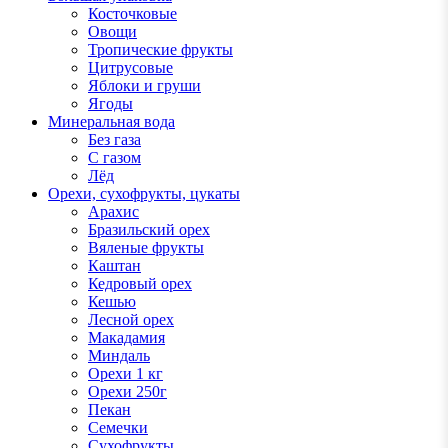
Косточковые
Овощи
Тропические фрукты
Цитрусовые
Яблоки и груши
Ягоды
Минеральная вода
Без газа
С газом
Лёд
Орехи, сухофрукты, цукаты
Арахис
Бразильский орех
Вяленые фрукты
Каштан
Кедровый орех
Кешью
Лесной орех
Макадамия
Миндаль
Орехи 1 кг
Орехи 250г
Пекан
Семечки
Сухофрукты