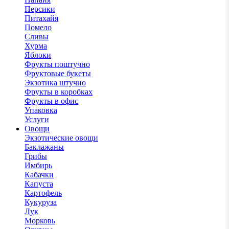
Персики
Питахайя
Помело
Сливы
Хурма
Яблоки
Фрукты поштучно
Фруктовые букеты
Экзотика штучно
Фрукты в коробках
Фрукты в офис
Упаковка
Услуги
Овощи
Экзотические овощи
Баклажаны
Грибы
Имбирь
Кабачки
Капуста
Картофель
Кукуруза
Лук
Морковь