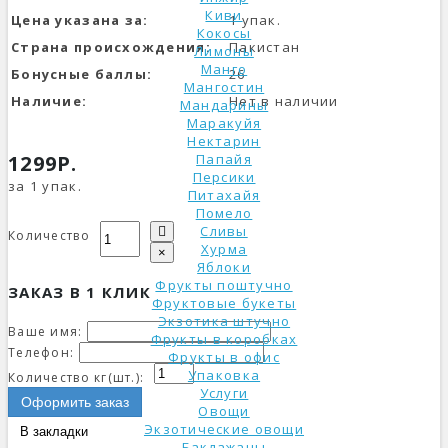
Киви
Цена указана за:
1 упак.
Кокосы
Страна происхождения:
Пакистан
Лимоны
Манго
Бонусные баллы:
26
Мангостин
Наличие:
Нет в наличии
Мандарины
Маракуйя
Нектарин
1299Р.
Папайя
Персики
за 1 упак.
Питахайя
Помело
Сливы
Количество
Хурма
×
Яблоки
Фрукты поштучно
ЗАКАЗ В 1 КЛИК
Фруктовые букеты
Экзотика штучно
Ваше имя:
Фрукты в коробках
Телефон:
Фрукты в офис
Упаковка
Количество кг(шт.):
Услуги
Оформить заказ
Овощи
Экзотические овощи
В закладки
Баклажаны