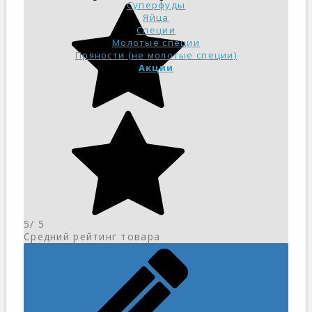
Суперфуды
Яйца
Специи
Молотые специи
Пряности (не молотые специи)
Акции
5
/ 5
Средний рейтинг товара