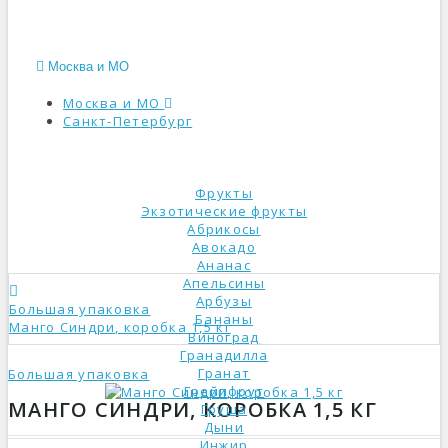
Москва и МО
Москва и МО
Санкт-Петербург
КАТАЛОГ
Фрукты
Экзотические фрукты
Абрикосы
Авокадо
Ананас
Апельсины
Арбузы
Большая упаковка
Бананы
Манго Синдри, коробка 1,5 кг
Виноград
Гранадилла
Гранат
Большая упаковка
Грейпфрут
МАНГО СИНДРИ, КОРОБКА 1,5 КГ
Груша
Дыни
Инжир