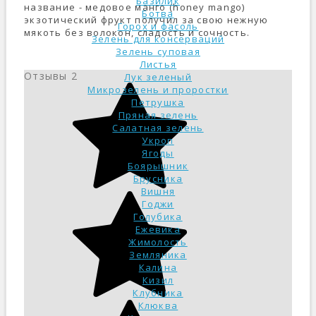
Базилик
название - медовое манго (honey mango)
Ботва
экзотический фрукт получил за свою нежную
Горох и фасоль
мякоть без волокон, сладость и сочность.
Зелень для консерваций
Зелень суповая
Листья
Отзывы
2
Лук зеленый
Микрозелень и проростки
Петрушка
Пряная зелень
Салатная зелень
Укроп
Ягоды
Боярышник
Брусника
Вишня
Годжи
Голубика
Ежевика
Жимолость
Земляника
Калина
Кизил
Клубника
Клюква