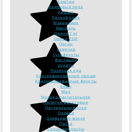
Каштан
Кедровый орех
Кешью
Лесной орех
Макадамия
Миндаль
Орехи 1 кг
Орехи 250г
Пекан
Семечки
Сухофрукты
Фисташки
Цукаты
Полезная еда
Консервированные овощи
Консервированные фрукты
Кофе
Мед
Молоко растительное
Напитки фруктовые
Натуральные соки
Оливки
Оливковое масло
Паста
Соусы для пасты