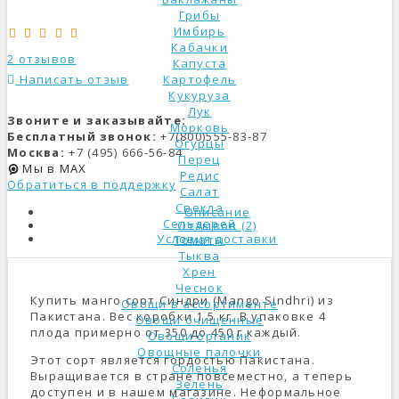
Грибы
Имбирь
Кабачки
2 отзывов
Капуста
Написать отзыв
Картофель
Кукуруза
Лук
Звоните и заказывайте:
Морковь
Бесплатный звонок:
+7(800)555-83-87
Огурцы
Москва:
+7 (495) 666-56-84
Перец
Мы в MAX
Редис
Обратиться в поддержку
Салат
Свекла
Описание
Сельдерей
Отзывов (2)
Условия доставки
Томаты
Тыква
Хрен
Чеснок
Купить манго сорт Синдри (Mango Sindhri) из
Овощи в ассортименте
Пакистана. Вес коробки 1.5 кг. В упаковке 4
Овощи очищенные
плода примерно от 350 до 450 г каждый.
Овощи органик
Овощные палочки
Этот сорт является гордостью Пакистана.
Соленья
Выращивается в стране повсеместно, а теперь
Зелень
доступен и в нашем магазине. Неформальное