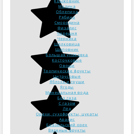
Крыжовник
Малина
Облепиха
Рябина
Смородина
Физалис
Черешня
Черника
Шелковица
Шиповник
Большая упаковка
Косточковые
Овощи
Тропические фрукты
Цитрусовые
Яблоки и груши
Ягоды
Минеральная вода
Без газа
С газом
Лёд
Орехи, сухофрукты, цукаты
Арахис
Бразильский орех
Вяленые фрукты