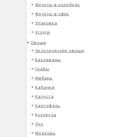
Фрукты в коробках
Фрукты в офис
Упаковка
Услуги
Овощи
Экзотические овощи
Баклажаны
Грибы
Имбирь
Кабачки
Капуста
Картофель
Кукуруза
Лук
Морковь