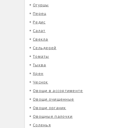
Огурцы
Перец
Редис
Салат
Свекла
Сельдерей
Томаты
Тыква
Хрен
Чеснок
Овощи в ассортименте
Овощи очищенные
Овощи органик
Овощные палочки
Соленья