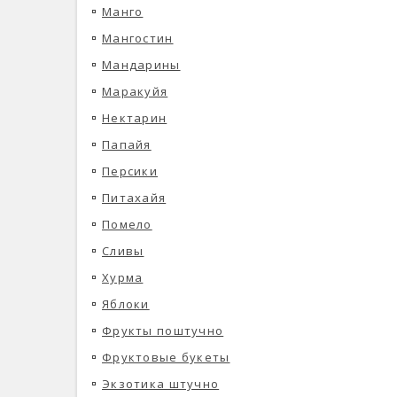
Манго
Мангостин
Мандарины
Маракуйя
Нектарин
Папайя
Персики
Питахайя
Помело
Сливы
Хурма
Яблоки
Фрукты поштучно
Фруктовые букеты
Экзотика штучно