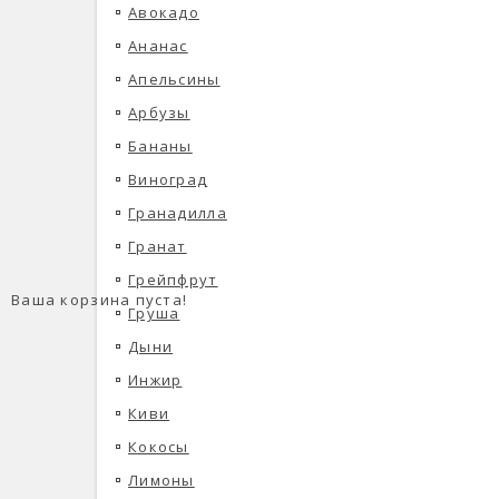
Авокадо
Ананас
Апельсины
Арбузы
Бананы
Виноград
Гранадилла
Гранат
Грейпфрут
Ваша корзина пуста!
Груша
Дыни
Инжир
Киви
Кокосы
Лимоны