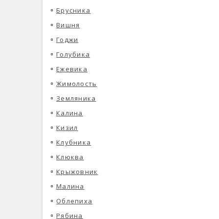
Брусника
Вишня
Годжи
Голубика
Ежевика
Жимолость
Земляника
Калина
Кизил
Клубника
Клюква
Крыжовник
Малина
Облепиха
Рябина