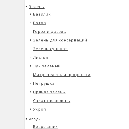
Зелень
Базилик
Ботва
Горох и фасоль
Зелень для консерваций
Зелень суповая
Листья
Лук зеленый
Микрозелень и проростки
Петрушка
Пряная зелень
Салатная зелень
Укроп
Ягоды
Боярышник