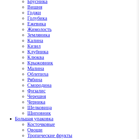
Брусника
Вишня
Годжи
Голубика
Ежевика
Жимолость
Земляника
Калина
Кизил
Клубника
Клюква
Крыжовник
Малина
Облепиха
Рябина
Смородина
Физалис
Черешня
Черника
Шелковица
Шиповник
Большая упаковка
Косточковые
Овощи
Тропические фрукты