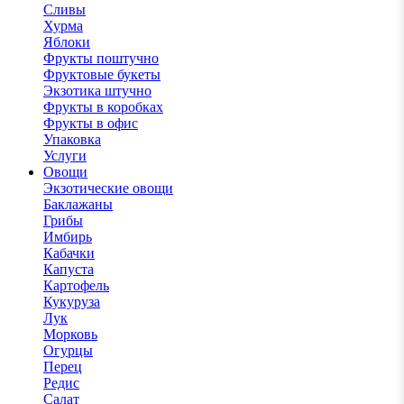
Сливы
Хурма
Яблоки
Фрукты поштучно
Фруктовые букеты
Экзотика штучно
Фрукты в коробках
Фрукты в офис
Упаковка
Услуги
Овощи
Экзотические овощи
Баклажаны
Грибы
Имбирь
Кабачки
Капуста
Картофель
Кукуруза
Лук
Морковь
Огурцы
Перец
Редис
Салат