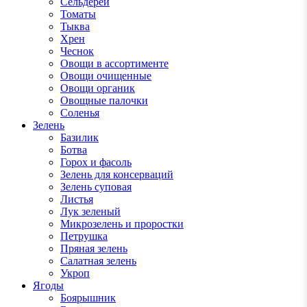
Сельдерей
Томаты
Тыква
Хрен
Чеснок
Овощи в ассортименте
Овощи очищенные
Овощи органик
Овощные палочки
Соленья
Зелень
Базилик
Ботва
Горох и фасоль
Зелень для консерваций
Зелень суповая
Листья
Лук зеленый
Микрозелень и проростки
Петрушка
Пряная зелень
Салатная зелень
Укроп
Ягоды
Боярышник