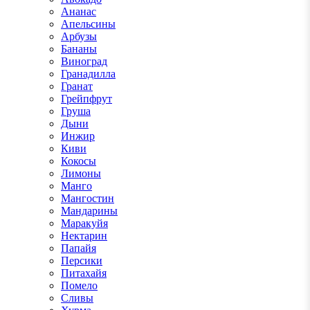
Ананас
Апельсины
Арбузы
Бананы
Виноград
Гранадилла
Гранат
Грейпфрут
Груша
Дыни
Инжир
Киви
Кокосы
Лимоны
Манго
Мангостин
Мандарины
Маракуйя
Нектарин
Папайя
Персики
Питахайя
Помело
Сливы