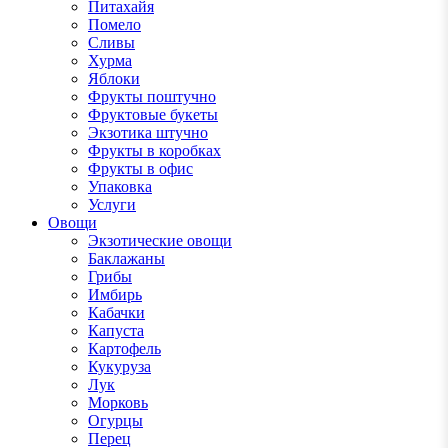
Питахайя
Помело
Сливы
Хурма
Яблоки
Фрукты поштучно
Фруктовые букеты
Экзотика штучно
Фрукты в коробках
Фрукты в офис
Упаковка
Услуги
Овощи
Экзотические овощи
Баклажаны
Грибы
Имбирь
Кабачки
Капуста
Картофель
Кукуруза
Лук
Морковь
Огурцы
Перец