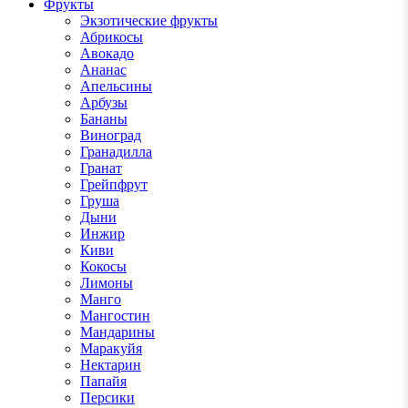
Фрукты
Экзотические фрукты
Абрикосы
Авокадо
Ананас
Апельсины
Арбузы
Бананы
Виноград
Гранадилла
Гранат
Грейпфрут
Груша
Дыни
Инжир
Киви
Кокосы
Лимоны
Манго
Мангостин
Мандарины
Маракуйя
Нектарин
Папайя
Персики