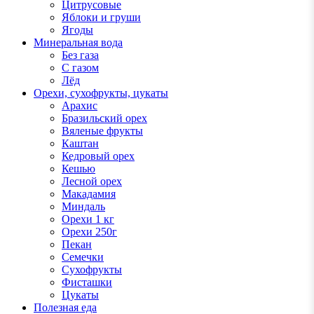
Цитрусовые
Яблоки и груши
Ягоды
Минеральная вода
Без газа
С газом
Лёд
Орехи, сухофрукты, цукаты
Арахис
Бразильский орех
Вяленые фрукты
Каштан
Кедровый орех
Кешью
Лесной орех
Макадамия
Миндаль
Орехи 1 кг
Орехи 250г
Пекан
Семечки
Сухофрукты
Фисташки
Цукаты
Полезная еда