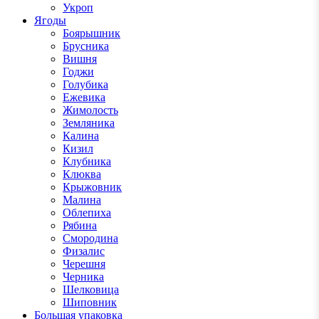
Укроп
Ягоды
Боярышник
Брусника
Вишня
Годжи
Голубика
Ежевика
Жимолость
Земляника
Калина
Кизил
Клубника
Клюква
Крыжовник
Малина
Облепиха
Рябина
Смородина
Физалис
Черешня
Черника
Шелковица
Шиповник
Большая упаковка