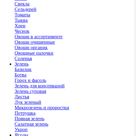
Свекла
Сельдерей
Томаты
Тыква
Хрен
Чеснок
Овощи в ассортименте
Овощи очищенные
Овощи органик
Овощные палочки
Соленья
Зелень
Базилик
Ботва
Горох и фасоль
Зелень для консерваций
Зелень суповая
Листья
Лук зеленый
Микрозелень и проростки
Петрушка
Пряная зелень
Салатная зелень
Укроп
Ягоды