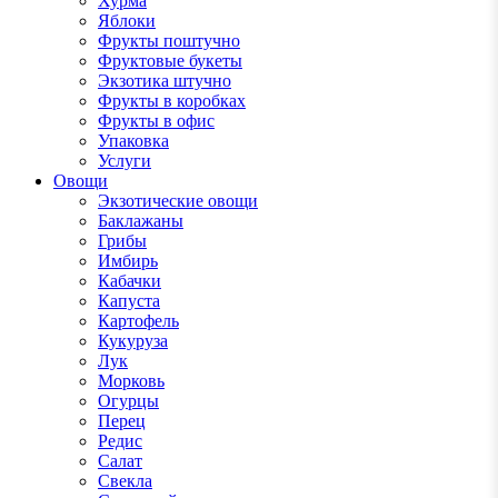
Хурма
Яблоки
Фрукты поштучно
Фруктовые букеты
Экзотика штучно
Фрукты в коробках
Фрукты в офис
Упаковка
Услуги
Овощи
Экзотические овощи
Баклажаны
Грибы
Имбирь
Кабачки
Капуста
Картофель
Кукуруза
Лук
Морковь
Огурцы
Перец
Редис
Салат
Свекла