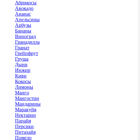
Абрикосы
Авокадо
Ананас
Апельсины
Арбузы
Бананы
Виноград
Гранадилла
Гранат
Грейпфрут
Груша
Дыни
Инжир
Киви
Кокосы
Лимоны
Манго
Мангостин
Мандарины
Маракуйя
Нектарин
Папайя
Персики
Питахайя
Помело