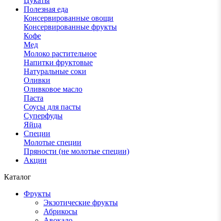
Цукаты
Полезная еда
Консервированные овощи
Консервированные фрукты
Кофе
Мед
Молоко растительное
Напитки фруктовые
Натуральные соки
Оливки
Оливковое масло
Паста
Соусы для пасты
Суперфуды
Яйца
Специи
Молотые специи
Пряности (не молотые специи)
Акции
Каталог
Фрукты
Экзотические фрукты
Абрикосы
Авокадо