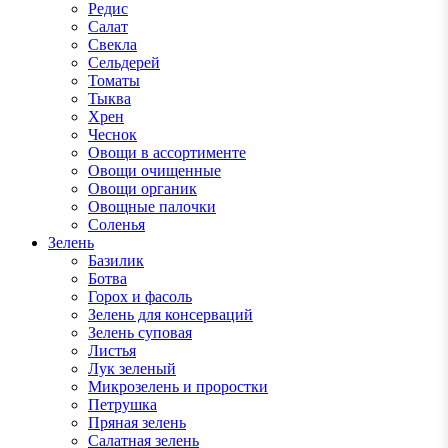
Редис
Салат
Свекла
Сельдерей
Томаты
Тыква
Хрен
Чеснок
Овощи в ассортименте
Овощи очищенные
Овощи органик
Овощные палочки
Соленья
Зелень
Базилик
Ботва
Горох и фасоль
Зелень для консерваций
Зелень суповая
Листья
Лук зеленый
Микрозелень и проростки
Петрушка
Пряная зелень
Салатная зелень