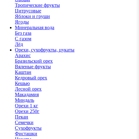
Тропические фрукты
Цитрусовые
Яблоки и груши
Ягоды
Минеральная вода
Без газа
С газом
Лёд
Орехи, сухофрукты, цукаты
Арахис
Бразильский орех
Вяленые фрукты
Каштан
Кедровый орех
Кешью
Лесной орех
Макадамия
Миндаль
Орехи 1 кг
Орехи 250г
Пекан
Семечки
Сухофрукты
Фисташки