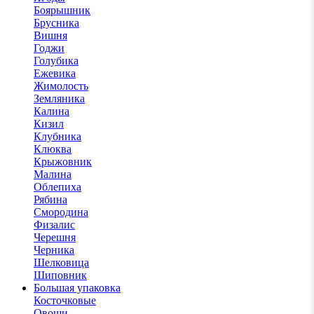
Боярышник
Брусника
Вишня
Годжи
Голубика
Ежевика
Жимолость
Земляника
Калина
Кизил
Клубника
Клюква
Крыжовник
Малина
Облепиха
Рябина
Смородина
Физалис
Черешня
Черника
Шелковица
Шиповник
Большая упаковка
Косточковые
Овощи