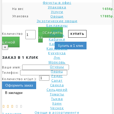
Фрукты в офис
Упаковка
На вес
1656р
Услуги
Упаковка
Овощи
17885р
Экзотические овощи
Баклажаны
Грибы
Следить
Количество
Имбирь
КУПИТЬ
за
Кабачки
ценой
Капуста
Купить в 1 клик
×
Картофель
Кукуруза
ЗАКАЗ В 1 КЛИК
Лук
Морковь
Огурцы
Ваше имя:
Перец
Телефон:
Редис
Количество кг(шт.):
Салат
Свекла
Оформить заказ
Сельдерей
В закладки
Томаты
Тыква
Хрен
Чеснок
Овощи в ассортименте
1 отзывов