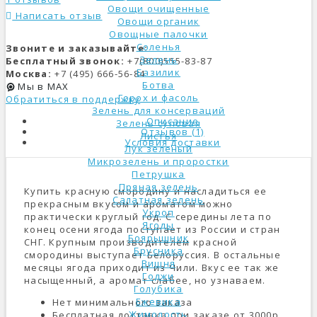
Овощи очищенные
Написать отзыв
Овощи органик
Овощные палочки
Соленья
Звоните и заказывайте:
Зелень
Бесплатный звонок:
+7(800)555-83-87
Базилик
Москва:
+7 (495) 666-56-84
Ботва
Мы в MAX
Горох и фасоль
Обратиться в поддержку
Зелень для консерваций
Описание
Зелень суповая
Отзывов (1)
Листья
Условия доставки
Лук зеленый
Микрозелень и проростки
Петрушка
Пряная зелень
Купить красную смородину и насладиться ее
Салатная зелень
прекрасным вкусом и ароматом можно
Укроп
практически круглый год. С середины лета по
Ягоды
конец осени ягода поступает из России и стран
Боярышник
СНГ. Крупным производителем красной
Брусника
смородины выступает Белоруссия. В остальные
Вишня
месяцы ягода приходит из Чили. Вкус ее так же
Годжи
насыщенный, а аромат слабее, но узнаваем.
Голубика
Ежевика
Нет минимального заказа
Жимолость
Бесплатная доставка при заказе от 3000р.