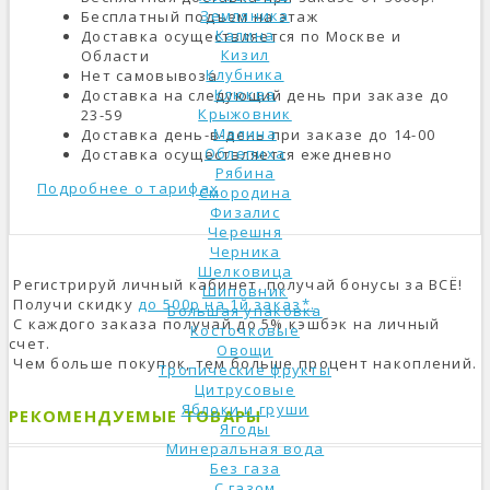
Земляника
Бесплатный подъем на этаж
Калина
Доставка осуществляется по Москве и
Кизил
Области
Клубника
Нет самовывоза
Клюква
Доставка на следующий день при заказе до
Крыжовник
23-59
Малина
Доставка день-в-день при заказе до 14-00
Облепиха
Доставка осуществляется ежедневно
Рябина
Подробнее о тарифах
Смородина
Физалис
Черешня
Черника
Шелковица
Регистрируй личный кабинет, получай бонусы за ВСЁ!
Шиповник
Получи скидку
до 500р на 1й заказ*.
Большая упаковка
С каждого заказа получай до 5% кэшбэк на личный
Косточковые
счет.
Овощи
Чем больше покупок, тем больше процент накоплений.
Тропические фрукты
Цитрусовые
Яблоки и груши
РЕКОМЕНДУЕМЫЕ ТОВАРЫ
Ягоды
Минеральная вода
Без газа
С газом