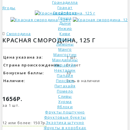
Гранадилла
Гранат
Ягоды
Грейпфрут
Груша
Дыни
Инжир
Смородина
Киви
КРАСНАЯ СМОРОДИНА, 125 Г
Кокосы
Лимоны
Манго
Мангостин
Цена указана за:
1 шт.
Мандарины
Страна происхождения:
Маракуйя
Египет
Нектарин
Бонусные баллы:
33
Папайя
Наличие:
Персики
Есть в наличии
Питахайя
Помело
Сливы
1656Р.
Хурма
за 1 шт.
Яблоки
Фрукты поштучно
Фруктовые букеты
Экзотика штучно
12 или более: 1507р.
Фрукты в коробках