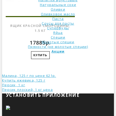
Напитки фруктовые
Натуральные соки
Оливки
Оливковое масло
Паста
Соусы для пасты
ЯЩИК КРАСНОЙ СМОРОДИНЫ,
Суперфуды
1.5 КГ
Яйца
Специи
17885р.
Молотые специи
Пряности (не молотые специи)
Акции
КУПИТЬ
Малина, 125 г по цене 621р.
Купить ежевика, 125 г
Персик, 1 кг
Персик плоский, 1 кг ценa
УСТАНОВИТЬ ПРИЛОЖЕНИЕ