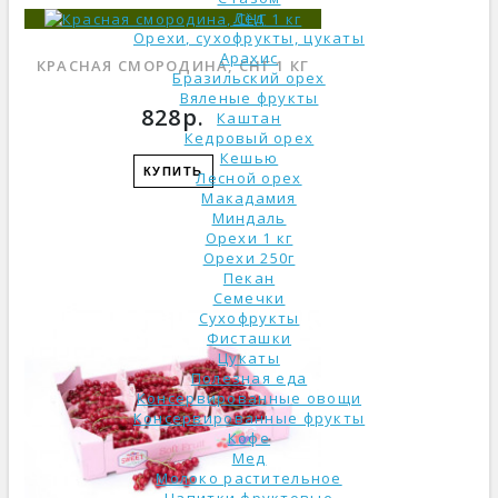
Лёд
Орехи, сухофрукты, цукаты
Арахис
КРАСНАЯ СМОРОДИНА, СНГ 1 КГ
Бразильский орех
Вяленые фрукты
828р.
Каштан
Кедровый орех
Кешью
КУПИТЬ
Лесной орех
Макадамия
Миндаль
Орехи 1 кг
Орехи 250г
Пекан
Семечки
Сухофрукты
Фисташки
Цукаты
Полезная еда
Консервированные овощи
Консервированные фрукты
Кофе
Мед
Молоко растительное